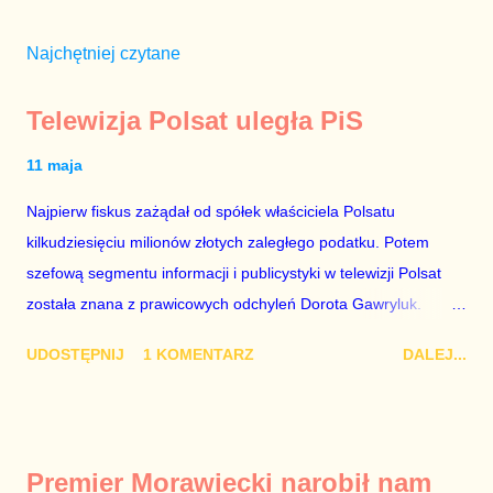
Najchętniej czytane
Telewizja Polsat uległa PiS
11 maja
Najpierw fiskus zażądał od spółek właściciela Polsatu
kilkudziesięciu milionów złotych zaległego podatku. Potem
szefową segmentu informacji i publicystyki w telewizji Polsat
została znana z prawicowych odchyleń Dorota Gawryluk.
Wczoraj gościem Polsat News była Julia Przyłębska –
UDOSTĘPNIJ
1 KOMENTARZ
DALEJ...
marionetka partii rządzącej, żona agenta SB, który jest obecnie
ambasadorem Polski w Berlinie, niby prezes niby Trybunału
konstytucyjnego. To znak, że Gawryluk starannie wykonała
zalecenia płynące z siedziby PiS, ponieważ Przyłębska bywa
Premier Morawiecki narobił nam
tylko tam, gdzie nie ma trudnych pytań. Taki obrót spraw