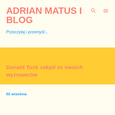
Przejdź do głównej zawartości
ADRIAN MATUS I
BLOG
Przeczytaj i przemyśl...
Donald Tusk zakpił ze swoich
wyznawców
02 września