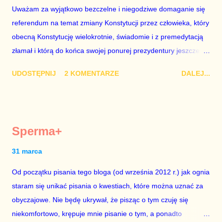
Uważam za wyjątkowo bezczelne i niegodziwe domaganie się
z roku 1951, czyli czasów stalinizmu. To pewnie dlatego, że nie
referendum na temat zmiany Konstytucji przez człowieka, który
chciało mu przejść przez gardło pochwalenie gospodarczej
obecną Konstytucję wielokrotnie, świadomie i z premedytacją
sytuacji naszego kraju z lat 2007-2015. Bardzo to małe i
złamał i którą do końca swojej ponurej prezydentury jeszcze
smutne – niegodne premiera polskiego rządu. Generalnie, M...
nie raz złamie. Nie wezmę udziału w referendum nawet, gdyby
UDOSTĘPNIJ
2 KOMENTARZE
DALEJ...
trwało pół roku, lokal do głosowania znajdował się w
„Biedronce” albo w „Lidlu”, a za udział w głosowaniu dawano
zimne piwo. Andrzej Duda chce kosztem ok. 150 mln zł z
pieniędzy nas wszystkich dodać sobie znaczenia. Nie ma na to
Sperma+
mojej zgody. Prezydent Andrzej Duda zapowiedział, że złoży do
Senatu wniosek o dwudniowe referendum, które miałoby odbyć
31 marca
się w dniach 10-11 listopada 2018 roku. Nikt tego referendum
Od początku pisania tego bloga (od września 2012 r.) jak ognia
nie chce – ani partia rządząca, ani partie opozycyjne. Jeśli w
staram się unikać pisania o kwestiach, które można uznać za
siedzibie PiS zapadnie decyzja, aby głosować zgodnie z wolą
obyczajowe. Nie będę ukrywał, że pisząc o tym czuję się
Dudy, obowiązkiem każdego przyzwoitego człowieka i
niekomfortowo, krępuje mnie pisanie o tym, a ponadto
szanującego podstawowe reguły demokraty jest takie