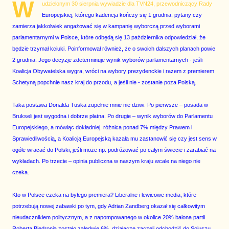
W
udzielonym 30 sierpnia wywiadzie dla TVN24, przewodniczący Rady
Europejskiej, którego kadencja kończy się 1 grudnia, pytany czy
zamierza jakkolwiek angażować się w kampanię wyborczą przed wyborami
parlamentarnymi w Polsce, które odbędą się 13 października odpowiedział, że
będzie trzymał kciuki. Poinformował również, że o swoich dalszych planach powie
2 grudnia. Jego decyzje zdeterminuje wynik wyborów parlamentarnych - jeśli
Koalicja Obywatelska wygra, wróci na wybory prezydenckie i razem z premierem
Schetyną popchnie nasz kraj do przodu, a jeśli nie - zostanie poza Polską.
Taka postawa Donalda Tuska zupełnie mnie nie dziwi. Po pierwsze – posada w
Brukseli jest wygodna i dobrze płatna. Po drugie – wynik wyborów do Parlamentu
Europejskiego, a mówiąc dokładniej, różnica ponad 7% między Prawem i
Sprawiedliwością, a Koalicją Europejską kazała mu zastanowić się czy jest sens w
ogóle wracać do Polski, jeśli może np. podróżować po całym świecie i zarabiać na
wykładach. Po trzecie – opinia publiczna w naszym kraju wcale na niego nie
czeka.
Kto w Polsce czeka na byłego premiera? Liberalne i lewicowe media, które
potrzebują nowej zabawki po tym, gdy Adrian Zandberg okazał się całkowitym
nieudacznikiem politycznym, a z napompowanego w okolice 20% balona partii
Roberta Biedronia zostało zaledwie 6%, działacze zaczęli odchodzić do Sojuszu