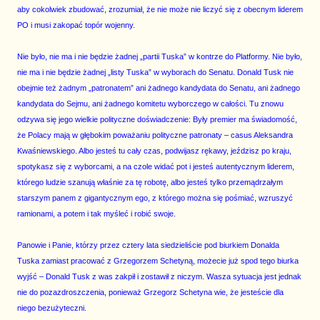
aby cokolwiek zbudować, zrozumiał, że nie może nie liczyć się z obecnym liderem
PO i musi zakopać topór wojenny.
Nie było, nie ma i nie będzie żadnej „partii Tuska” w kontrze do Platformy. Nie było,
nie ma i nie będzie żadnej „listy Tuska” w wyborach do Senatu. Donald Tusk nie
obejmie też żadnym „patronatem” ani żadnego kandydata do Senatu, ani żadnego
kandydata do Sejmu, ani żadnego komitetu wyborczego w całości. Tu znowu
odzywa się jego wielkie polityczne doświadczenie: Były premier ma świadomość,
że Polacy mają w głębokim poważaniu polityczne patronaty – casus Aleksandra
Kwaśniewskiego. Albo jesteś tu cały czas, podwijasz rękawy, jeździsz po kraju,
spotykasz się z wyborcami, a na czole widać pot i jesteś autentycznym liderem,
którego ludzie szanują właśnie za tę robotę, albo jesteś tylko przemądrzałym
starszym panem z gigantycznym ego, z którego można się pośmiać, wzruszyć
ramionami, a potem i tak myśleć i robić swoje.
Panowie i Panie, którzy przez cztery lata siedzieliście pod biurkiem Donalda
Tuska zamiast pracować z Grzegorzem Schetyną, możecie już spod tego biurka
wyjść – Donald Tusk z was zakpił i zostawił z niczym. Wasza sytuacja jest jednak
nie do pozazdroszczenia, ponieważ Grzegorz Schetyna wie, że jesteście dla
niego bezużyteczni.