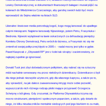
Lewicy Demokratycznej, w dokumentach finansowych bałagan i musiał pójść na
kolanach do Włodzimierza Czarzastego, aby garstkę swoich ludzi być może
wprowadzić do Sejmu właśnie na listach SLD.
Liberalne i lewicowe media potrzebują kogoś, kogo mogą lansować do upadłego
całymi miesiącami. Najpierw lansowały Kijowskiego, potem Petru, Frasyniuka i
Biedronia. Kijowski wylądował na ławie oskarżonych za defraudację pieniędzy
Komitetu Obrony Demokracji, Petru wrócił do biznesu, a Frasyniuk nic się nie
zmienił od swojej politycznej klęski w 2005 r. - nadal mocny jest tylko w gębie.
Paweł Kasprzak z „Obywateli RP” jest z kolei tak skrajny i zacietrzewiony, że
najlepiej zupełnie go ignorować.
Donald Tusk jest zbyt doświadczonym politykiem, aby nabrać się na sztuczny
miód nachalnie serwowany mu przez niektórych dziennikarzy. Dziennikarze ci byli
dla niego jednak niezwykle użyteczni, gdy dla własnego kaprysu, a także po to,
aby sprawdzić, na jak dalece zaawansowaną intrygę może sobie pozwolić,
wypuszczał do nich różnego rodzaju plotki mające przyprawić Grzegorza
Schetynę o ból głowy. Gdy zrozumiał, że Platforma Obywatelska trzyma się
mocno strukturami, pieniędzmi i społecznym poparciem, a także, gdy dotarło do
niego, że kilku nieudaczników mentalnie siedzących pod jego biurkiem to za mało,