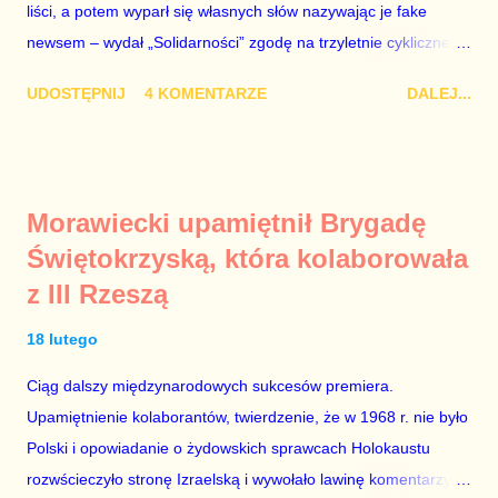
liści, a potem wyparł się własnych słów nazywając je fake
że chce być premierem. Grzegorz Schetyna nigdy tego nie
newsem – wydał „Solidarności” zgodę na trzyletnie cykliczne
robi. Szkalowanie Koalicji Obywatelskiej to droga donikąd, a
zgromadzenia w Gdańsku z okazji podpisania Porozumień
pr...
UDOSTĘPNIJ
4 KOMENTARZE
DALEJ...
Sierpniowych, co oznacza, że 31 sierpnia przed Stocznią
Gdańską nie będą mogły odbyć się alternatywne uroczystości z
udziałem Lecha Wałęsy oraz innych bohaterów wydarzeń z
1980 r. Proces usuwania Lecha Wałęsy z historii polskich
Morawiecki upamiętnił Brygadę
przemian demokratycznych 1989 r. trwa w Polsce od dawna.
Świętokrzyską, która kolaborowała
Ci, którzy przespali moment wielkiego narodowego zrywu albo
z III Rzeszą
po prostu nie mieli odwagi stanąć naprzeciw brutalnej machiny
komunistycznej represji, od lat starają umniejszać zasługi
18 lutego
prawdziwych bohaterów, aby dodać znaczenie własnym
zupełnie nieheroicznym, a często wręcz znikomym działaniom
Ciąg dalszy międzynarodowych sukcesów premiera.
po stronie „Solidarności” w tamtych trudnych czasach. Lech
Upamiętnienie kolaborantów, twierdzenie, że w 1968 r. nie było
Kaczyński / fot. autor nieznany. Plan jest taki, aby zastąpić
Polski i opowiadanie o żydowskich sprawcach Holokaustu
Lecha Wałęs...
rozwścieczyło stronę Izraelską i wywołało lawinę komentarzy w