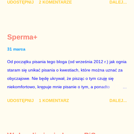
UDOSTĘPNIJ
2 KOMENTARZE
DALEJ...
trwało pół roku, lokal do głosowania znajdował się w
„Biedronce” albo w „Lidlu”, a za udział w głosowaniu dawano
zimne piwo. Andrzej Duda chce kosztem ok. 150 mln zł z
pieniędzy nas wszystkich dodać sobie znaczenia. Nie ma na to
Sperma+
mojej zgody. Prezydent Andrzej Duda zapowiedział, że złoży do
Senatu wniosek o dwudniowe referendum, które miałoby odbyć
31 marca
się w dniach 10-11 listopada 2018 roku. Nikt tego referendum
Od początku pisania tego bloga (od września 2012 r.) jak ognia
nie chce – ani partia rządząca, ani partie opozycyjne. Jeśli w
staram się unikać pisania o kwestiach, które można uznać za
siedzibie PiS zapadnie decyzja, aby głosować zgodnie z wolą
obyczajowe. Nie będę ukrywał, że pisząc o tym czuję się
Dudy, obowiązkiem każdego przyzwoitego człowieka i
niekomfortowo, krępuje mnie pisanie o tym, a ponadto
szanującego podstawowe reguły demokraty jest takie
uważam, że polityka, a zwłaszcza polityka poważna, oparta na
referendum zbojkotować. W procedurze zmiany Konstytu...
UDOSTĘPNIJ
1 KOMENTARZ
DALEJ...
rozumie, wiedzy i zdrowym rozsądku, powinna od kwestii
łóżkowych trzymać się jak najdalej, ponieważ polityka to
sprawy publiczne, a sprawy intymne powinny pozostać
prywatne. Gdy jednak na światło dzienne wypływają informacje