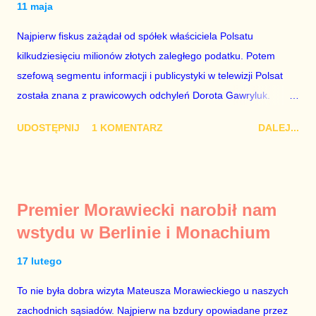
11 maja
Najpierw fiskus zażądał od spółek właściciela Polsatu
kilkudziesięciu milionów złotych zaległego podatku. Potem
szefową segmentu informacji i publicystyki w telewizji Polsat
została znana z prawicowych odchyleń Dorota Gawryluk.
Wczoraj gościem Polsat News była Julia Przyłębska –
UDOSTĘPNIJ
1 KOMENTARZ
DALEJ...
marionetka partii rządzącej, żona agenta SB, który jest obecnie
ambasadorem Polski w Berlinie, niby prezes niby Trybunału
konstytucyjnego. To znak, że Gawryluk starannie wykonała
zalecenia płynące z siedziby PiS, ponieważ Przyłębska bywa
Premier Morawiecki narobił nam
tylko tam, gdzie nie ma trudnych pytań. Taki obrót spraw
wstydu w Berlinie i Monachium
przyjmuję ze smutkiem. Właściciela Polsatu – Zygmunta
Solorza - uważam za absolutnego geniusza biznesu, któremu
17 lutego
konkurenci z TVP i TVN nie dorastają do pięt. Smutne, że
To nie była dobra wizyta Mateusza Morawieckiego u naszych
znowu dał się złamać partii Jarosława Kaczyńskiego. Znowu,
zachodnich sąsiadów. Najpierw na bzdury opowiadane przez
bo w 2007 roku też tak się stało. Na kilka tygodni przed