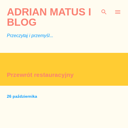
Przejdź do głównej zawartości
ADRIAN MATUS I
BLOG
Przeczytaj i przemyśl...
Przewrót restauracyjny
26 października