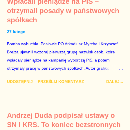
Wpłacali pieniądze na PiS –
o seksaferze z udziałem prominentnego polityka partii
otrzymali posady w państwowych
rządzącej i – przynajmniej formalnie – drugiej osoby w
spółkach
państwie, sprawy prywatne nie tylko stają się publiczne, ale też
– jeśli są prawdziwe – zagrażają interesowi publicznemu
27 lutego
całego państwa. Zastrzeżenie „jeśli są prawdziwe” jest
konieczne, ponieważ mamy do czynienia z medium o
Bomba wybuchła. Posłowie PO Arkadiusz Myrcha i Krzysztof
wyjątkowo wątpliwej reputacji, ale mimo upływu czasu,
Brejza ujawnili wczoraj pierwszą grupę nazwisk osób, które
informacje nie zostały w żaden sposób zdementowane, a
wpłacały pieniądze na kampanię wyborczą PiS, a potem
oskarżany polityk milczy. Tygod...
otrzymały pracę w państwowych spółkach. Autor grafiki:
Damian Kujawa Mało kto zauważył konferencję prasową
UDOSTĘPNIJ
PRZEŚLIJ KOMENTARZ
DALEJ...
polityków PO na ten temat. Pokazanie kilkunastu przypadków
powinno wstrząsnąć opinią publiczną, a prokuratura powinna
natychmiast wszcząć śledztwo. Mechanizm opisany na
konferencji jest prosty. Określone osoby wpłacają pieniądze na
Andrzej Duda podpisał ustawy o
PiS, a następnie uzyskują stanowiska w spółkach Skarbu
SN i KRS. To koniec bezstronnych
Państwa ze względu na to, że partia PiS obsadziła zarządy