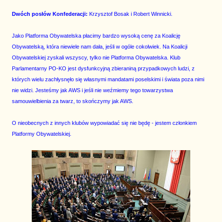
Dwóch posłów Konfederacji:
Krzysztof Bosak i Robert Winnicki.
Jako Platforma Obywatelska płacimy bardzo wysoką cenę za Koalicję
Obywatelską, która niewiele nam dała, jeśli w ogóle cokolwiek. Na Koalicji
Obywatelskiej zyskali wszyscy, tylko nie Platforma Obywatelska. Klub
Parlamentarny PO-KO jest dysfunkcyjną zbieraniną przypadkowych ludzi, z
których wielu zachłysnęło się własnymi mandatami poselskimi i świata poza nimi
nie widzi. Jesteśmy jak AWS i jeśli nie weźmiemy tego towarzystwa
samouwielbienia za twarz, to skończymy jak AWS.
O nieobecnych z innych klubów wypowiadać się nie będę - jestem członkiem
Platformy Obywatelskiej.