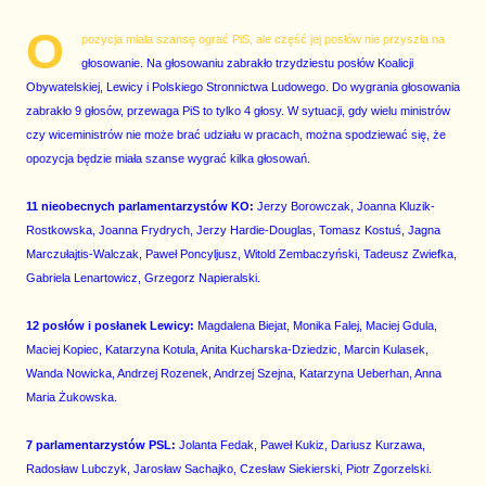
O
pozycja miała szansę ograć PiS, ale część jej posłów nie przyszła na
głosowanie. Na głosowaniu zabrakło trzydziestu posłów Koalicji
Obywatelskiej, Lewicy i Polskiego Stronnictwa Ludowego. Do wygrania głosowania
zabrakło 9 głosów, przewaga PiS to tylko 4 głosy. W sytuacji, gdy wielu ministrów
czy wiceministrów nie może brać udziału w pracach, można spodziewać się, że
opozycja będzie miała szanse wygrać kilka głosowań.
11 nieobecnych parlamentarzystów KO:
Jerzy Borowczak, Joanna Kluzik-
Rostkowska, Joanna Frydrych, Jerzy Hardie-Douglas, Tomasz Kostuś, Jagna
Marczułajtis-Walczak, Paweł Poncyljusz, Witold Zembaczyński, Tadeusz Zwiefka,
Gabriela Lenartowicz, Grzegorz Napieralski.
12 posłów i posłanek Lewicy:
Magdalena Biejat, Monika Falej, Maciej Gdula,
Maciej Kopiec, Katarzyna Kotula, Anita Kucharska-Dziedzic, Marcin Kulasek,
Wanda Nowicka, Andrzej Rozenek, Andrzej Szejna, Katarzyna Ueberhan, Anna
Maria Żukowska.
7 parlamentarzystów PSL:
Jolanta Fedak, Paweł Kukiz, Dariusz Kurzawa,
Radosław Lubczyk, Jarosław Sachajko, Czesław Siekierski, Piotr Zgorzelski.