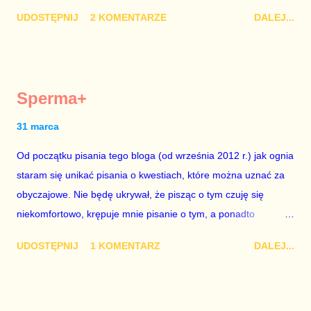
nie raz złamie. Nie wezmę udziału w referendum nawet, gdyby
UDOSTĘPNIJ
2 KOMENTARZE
DALEJ...
trwało pół roku, lokal do głosowania znajdował się w
„Biedronce” albo w „Lidlu”, a za udział w głosowaniu dawano
zimne piwo. Andrzej Duda chce kosztem ok. 150 mln zł z
pieniędzy nas wszystkich dodać sobie znaczenia. Nie ma na to
Sperma+
mojej zgody. Prezydent Andrzej Duda zapowiedział, że złoży do
Senatu wniosek o dwudniowe referendum, które miałoby odbyć
31 marca
się w dniach 10-11 listopada 2018 roku. Nikt tego referendum
Od początku pisania tego bloga (od września 2012 r.) jak ognia
nie chce – ani partia rządząca, ani partie opozycyjne. Jeśli w
staram się unikać pisania o kwestiach, które można uznać za
siedzibie PiS zapadnie decyzja, aby głosować zgodnie z wolą
obyczajowe. Nie będę ukrywał, że pisząc o tym czuję się
Dudy, obowiązkiem każdego przyzwoitego człowieka i
niekomfortowo, krępuje mnie pisanie o tym, a ponadto
szanującego podstawowe reguły demokraty jest takie
uważam, że polityka, a zwłaszcza polityka poważna, oparta na
referendum zbojkotować. W procedurze zmiany Konstytu...
UDOSTĘPNIJ
1 KOMENTARZ
DALEJ...
rozumie, wiedzy i zdrowym rozsądku, powinna od kwestii
łóżkowych trzymać się jak najdalej, ponieważ polityka to
sprawy publiczne, a sprawy intymne powinny pozostać