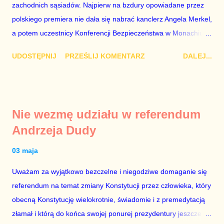
zachodnich sąsiadów. Najpierw na bzdury opowiadane przez
bo w 2007 roku też tak się stało. Na kilka tygodni przed
polskiego premiera nie dała się nabrać kanclerz Angela Merkel,
przedterminowymi wyborami parlamentarnymi do biur Solorza
a potem uczestnicy Konferencji Bezpieczeństwa w Monachium.
politycy PiS wysłali Agencję Bezpieczeństwa Wewnętrznego, a
Najpierw Berlin. Oglądając wspólną konferencję prasową
kilka dni później...
UDOSTĘPNIJ
PRZEŚLIJ KOMENTARZ
DALEJ...
Merkel i Morawieckiego narastało we mnie zażenowanie. Było
mi przykro, że premier mojego kraju świadomie kłamie mówiąc,
że polskie sądy pracują najwolniej w Europie, a prawda jest
taka, że są w środku zestawienia. Potem, gdy opowiadał
Nie wezmę udziału w referendum
brednie, że Polska może być motorem wzrostu gospodarczego
Andrzeja Dudy
całej Unii Europejskiej. To tak, jakby rower miał ciągnąć
samochód ciężarowy. Premier Morawiecki nie poprzestał
03 maja
jednak na tym i porównał PKB Polski i Hiszpanii, ale – uwaga –
Uważam za wyjątkowo bezczelne i niegodziwe domaganie się
z roku 1951, czyli czasów stalinizmu. To pewnie dlatego, że nie
referendum na temat zmiany Konstytucji przez człowieka, który
chciało mu przejść przez gardło pochwalenie gospodarczej
obecną Konstytucję wielokrotnie, świadomie i z premedytacją
sytuacji naszego kraju z lat 2007-2015. Bardzo to małe i
złamał i którą do końca swojej ponurej prezydentury jeszcze
smutne – niegodne premiera polskiego rządu. Generalnie, M...