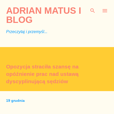
Przejdź do głównej zawartości
ADRIAN MATUS I
BLOG
Przeczytaj i przemyśl...
Opozycja straciła szansę na
opóźnienie prac nad ustawą
dyscyplinującą sędziów
19 grudnia