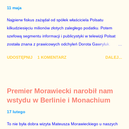
11 maja
Najpierw fiskus zażądał od spółek właściciela Polsatu
kilkudziesięciu milionów złotych zaległego podatku. Potem
szefową segmentu informacji i publicystyki w telewizji Polsat
została znana z prawicowych odchyleń Dorota Gawryluk.
Wczoraj gościem Polsat News była Julia Przyłębska –
UDOSTĘPNIJ
1 KOMENTARZ
DALEJ...
marionetka partii rządzącej, żona agenta SB, który jest obecnie
ambasadorem Polski w Berlinie, niby prezes niby Trybunału
konstytucyjnego. To znak, że Gawryluk starannie wykonała
zalecenia płynące z siedziby PiS, ponieważ Przyłębska bywa
Premier Morawiecki narobił nam
tylko tam, gdzie nie ma trudnych pytań. Taki obrót spraw
wstydu w Berlinie i Monachium
przyjmuję ze smutkiem. Właściciela Polsatu – Zygmunta
Solorza - uważam za absolutnego geniusza biznesu, któremu
17 lutego
konkurenci z TVP i TVN nie dorastają do pięt. Smutne, że
To nie była dobra wizyta Mateusza Morawieckiego u naszych
znowu dał się złamać partii Jarosława Kaczyńskiego. Znowu,