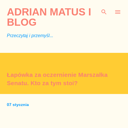
Przejdź do głównej zawartości
ADRIAN MATUS I
BLOG
Przeczytaj i przemyśl...
Łapówka za oczernienie Marszałka
Senatu. Kto za tym stoi?
07 stycznia