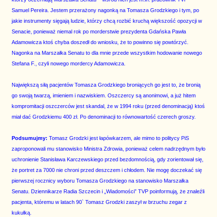
Samuel Pereira. Jestem przerażony nagonką na Tomasza Grodzkiego i tym, po
jakie instrumenty sięgają ludzie, którzy chcą rozbić kruchą większość opozycji w
Senacie, ponieważ niemal rok po morderstwie prezydenta Gdańska Pawła
Adamowicza ktoś chyba doszedł do wniosku, że to powinno się powtórzyć.
Nagonka na Marszałka Senatu to dla mnie przede wszystkim hodowanie nowego
Stefana F., czyli nowego mordercy Adamowicza.
Największą siłą pacjentów Tomasza Grodzkiego broniących go jest to, że bronią
go swoją twarzą, imieniem i nazwiskiem. Oszczercy są anonimowi, a już hitem
kompromitacji oszczerców jest skandal, że w 1994 roku (przed denominacją) ktoś
miał dać Grodzkiemu 400 zł. Po denominacji to równowartość czerech groszy.
Podsumujmy:
Tomasz Grodzki jest łapówkarzem, ale mimo to politycy PiS
zaproponowali mu stanowisko Ministra Zdrowia, ponieważ celem nadrzędnym było
uchronienie Stanisława Karczewskiego przed bezdomnością, gdy zorientował się,
że portret za 7000 nie chroni przed deszczem i chłodem. Nie mogę doczekać się
pierwszej rocznicy wyboru Tomasza Grodzkiego na stanowisko Marszałka
Senatu. Dziennikarze Radia Szczecin i „Wiadomości” TVP poinformują, że znaleźli
pacjenta, któremu w latach 90` Tomasz Grodzki zaszył w brzuchu zegar z
kukułką.