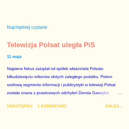
Najchętniej czytane
Telewizja Polsat uległa PiS
11 maja
Najpierw fiskus zażądał od spółek właściciela Polsatu
kilkudziesięciu milionów złotych zaległego podatku. Potem
szefową segmentu informacji i publicystyki w telewizji Polsat
została znana z prawicowych odchyleń Dorota Gawryluk.
Wczoraj gościem Polsat News była Julia Przyłębska –
UDOSTĘPNIJ
1 KOMENTARZ
DALEJ...
marionetka partii rządzącej, żona agenta SB, który jest obecnie
ambasadorem Polski w Berlinie, niby prezes niby Trybunału
konstytucyjnego. To znak, że Gawryluk starannie wykonała