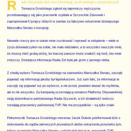
R
adio Zet podało dziś rano informację, że do jednego z pacjentów prof.
Tomasza Grodzkiego zgłosił się tajemniczy mężczyzna
przedstawiający się jako pracownik szpitala w Szczecinie Zdunowie i
zaproponował 5 tysięcy złotych w zamian za fałszywe oskarżenie dzisiejszego
Marszałka Senatu o korupcję.
Niewiele rzeczy jest w stanie mnie zszokować i wprawić w osłupienie – wiele w
życiu doświadczyłem na sobie, nie mało widziałem, a to wszystko nauczyło mnie,
że muszę mieć grubą skórę, bo inaczej zawsze może znaleźć się ktoś, kto mnie
zniszczy. Dzisiejsza informacja Radia Zet była jak grom z jasnego nieba.
Z chwilą wyboru Tomasza Grodzkiego na stanowisko Marszałka Senatu, zaczęły
pojawiać się informację jakoby był łapówkarzem. Już sam fakt, że informacje te
zaczęły się pojawiać tuż po wyborze, a nie przed, powinien dawać do myślenia,
ale to nie wszystko. Za kampanią oczerniającą senatora Platformy Obywatelskiej
stoją dziennikarze państwowego Radia Szczecin, a ich działalność twórczo
rozwijają pracownicy państwowej TVP. Nie ma przypadków – są tylko znaki.
Pełnomocnik Tomasza Grodzkiego mecenas Jacek Dubois poinformował dziś o
skierowaniu do sądów pierwszych prywatnych aktów oskarżenia przeciwko tym,
którzy oczerniają Marszałka Senatu – wśród nich jest m.in. pracownik TVP