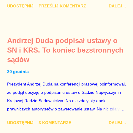
Damian Kujawa Mało kto zauważył konferencję prasową
UDOSTĘPNIJ
PRZEŚLIJ KOMENTARZ
DALEJ...
polityków PO na ten temat. Pokazanie kilkunastu przypadków
powinno wstrząsnąć opinią publiczną, a prokuratura powinna
natychmiast wszcząć śledztwo. Mechanizm opisany na
konferencji jest prosty. Określone osoby wpłacają pieniądze na
Andrzej Duda podpisał ustawy o
PiS, a następnie uzyskują stanowiska w spółkach Skarbu
SN i KRS. To koniec bezstronnych
Państwa ze względu na to, że partia PiS obsadziła zarządy
sądów
tych spółek i wymienia profesjonalistów na kadry partyjne.
Mamy tutaj do czynienia nie ze zjawiskiem jednostkowym,
20 grudnia
które zawsze może się zdarzyć, a polegającym na tym, że
osoba z kwalifikacjami wpłaca na partię polityczną, a następnie
Prezydent Andrzej Duda na konferencji prasowej poinformował,
obejmuje prace w spółce, która jest zarządzana pośrednio
że podjął decyzję o podpisaniu ustaw o Sądzie Najwyższym i
przez ta partię. Przeciwnie. Przedstawienie pierwszej gr...
Krajowej Radzie Sądownictwa. Na nic zdały się apele
prawniczych autorytetów o zawetowanie ustaw. Na nic zdały
się analizy, z których wynikało, że podpisanie tych ustaw
UDOSTĘPNIJ
3 KOMENTARZE
DALEJ...
ostatecznie zniszczy niezależność sądów od woli polityków. To