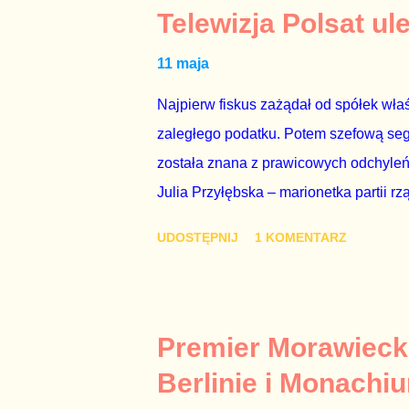
Telewizja Polsat ul
11 maja
Najpierw fiskus zażądał od spółek właś
zaległego podatku. Potem szefową segme
została znana z prawicowych odchyleń
Julia Przyłębska – marionetka partii rz
ambasadorem Polski w Berlinie, niby p
UDOSTĘPNIJ
1 KOMENTARZ
Gawryluk starannie wykonała zaleceni
tylko tam, gdzie nie ma trudnych pytań
Polsatu – Zygmunta Solorza - uważam 
z TVP i TVN nie dorastają do pięt. Smu
Premier Morawieck
Kaczyńskiego. Znowu, bo w 2007 roku te
Berlinie i Monachi
przedterminowymi wyborami parlamentar