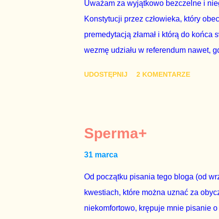
Uważam za wyjątkowo bezczelne i nie
Konstytucji przez człowieka, który obe
premedytacją złamał i którą do końca s
wezmę udziału w referendum nawet, gdy
się w „Biedronce” albo w „Lidlu”, a z
UDOSTĘPNIJ
2 KOMENTARZE
chce kosztem ok. 150 mln zł z pienięd
mojej zgody. Prezydent Andrzej Duda 
dwudniowe referendum, które miałoby o
tego referendum nie chce – ani partia r
Sperma+
zapadnie decyzja, aby głosować zgod
31 marca
człowieka i szanującego podstawowe r
procedurze zmiany Konstytu...
Od początku pisania tego bloga (od wrz
kwestiach, które można uznać za obycz
niekomfortowo, krępuje mnie pisanie o