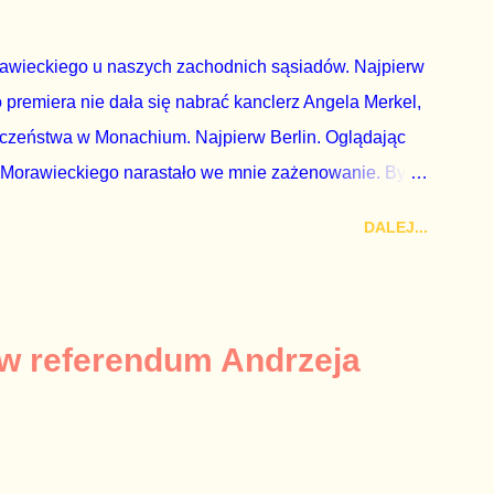
dni później...
rawieckiego u naszych zachodnich sąsiadów. Najpierw
premiera nie dała się nabrać kanclerz Angela Merkel,
eczeństwa w Monachium. Najpierw Berlin. Oglądając
 Morawieckiego narastało we mnie zażenowanie. Było
wiadomie kłamie mówiąc, że polskie sądy pracują
DALEJ...
aka, że są w środku zestawienia. Potem, gdy opowiadał
zrostu gospodarczego całej Unii Europejskiej. To tak,
żarowy. Premier Morawiecki nie poprzestał jednak na
 ale – uwaga – z roku 1951, czyli czasów stalinizmu. To
 w referendum Andrzeja
ejść przez gardło pochwalenie gospodarczej sytuacji
 to małe i smutne – niegodne premiera polskiego