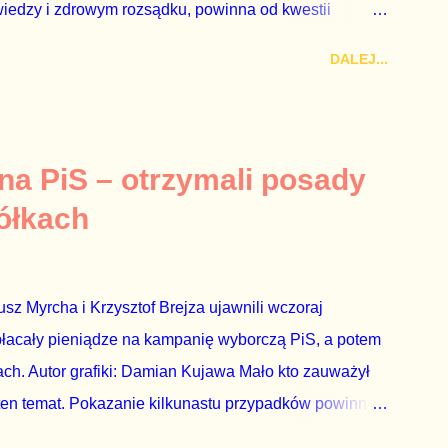
wiedzy i zdrowym rozsądku, powinna od kwestii
nieważ polityka to sprawy publiczne, a sprawy intymne
DALEJ...
k na światło dzienne wypływają informacje o
lityka partii rządzącej i – przynajmniej formalnie –
ne nie tylko stają się publiczne, ale też – jeśli są
icznemu całego państwa. Zastrzeżenie „jeśli są
 na PiS – otrzymali posady
mamy do czynienia z medium o wyjątkowo wątpliwej
ółkach
ormacje nie zostały w żaden sposób zdementowane, a
z Myrcha i Krzysztof Brejza ujawnili wczoraj
płacały pieniądze na kampanię wyborczą PiS, a potem
ch. Autor grafiki: Damian Kujawa Mało kto zauważył
ten temat. Pokazanie kilkunastu przypadków powinno
atura powinna natychmiast wszcząć śledztwo.