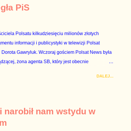
egła PiS
ciciela Polsatu kilkudziesięciu milionów złotych
ntu informacji i publicystyki w telewizji Polsat
 Dorota Gawryluk. Wczoraj gościem Polsat News była
ądzącej, żona agenta SB, który jest obecnie
rezes niby Trybunału konstytucyjnego. To znak, że
DALEJ...
a płynące z siedziby PiS, ponieważ Przyłębska bywa
. Taki obrót spraw przyjmuję ze smutkiem. Właściciela
za absolutnego geniusza biznesu, któremu konkurenci
tne, że znowu dał się złamać partii Jarosława
i narobił nam wstydu w
ż tak się stało. Na kilka tygodni przed
um
nymi do biur Solorza politycy PiS wysłali Agencję