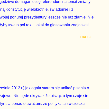
godziwe domaganie się referendum na temat zmiany
cną Konstytucję wielokrotnie, świadomie i z
wojej ponurej prezydentury jeszcze nie raz złamie. Nie
by trwało pół roku, lokal do głosowania znajdował
a udział w głosowaniu dawano zimne piwo. Andrzej Duda
DALEJ...
zy nas wszystkich dodać sobie znaczenia. Nie ma na to
zapowiedział, że złoży do Senatu wniosek o
dbyć się w dniach 10-11 listopada 2018 roku. Nikt
ządząca, ani partie opozycyjne. Jeśli w siedzibie PiS
nie z wolą Dudy, obowiązkiem każdego przyzwoitego
eguły demokraty jest takie referendum zbojkotować. W
eśnia 2012 r.) jak ognia staram się unikać pisania o
ajowe. Nie będę ukrywał, że pisząc o tym czuję się
 tym, a ponadto uważam, że polityka, a zwłaszcza