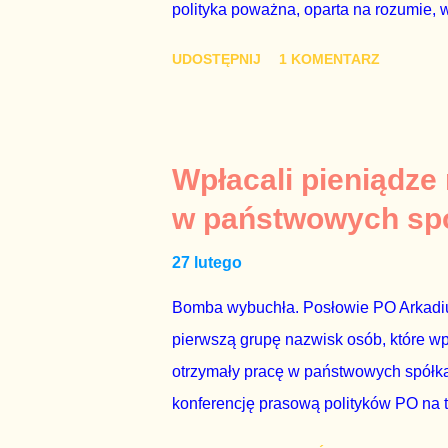
polityka poważna, oparta na rozumie, 
łóżkowych trzymać się jak najdalej, po
UDOSTĘPNIJ
1 KOMENTARZ
powinny pozostać prywatne. Gdy jedna
seksaferze z udziałem prominentnego po
drugiej osoby w państwie, sprawy prywat
prawdziwe – zagrażają interesowi publ
Wpłacali pieniądze
prawdziwe” jest konieczne, ponieważ 
w państwowych sp
reputacji, ale mimo upływu czasu, inf
27 lutego
oskarżany polityk milczy. Tygod...
Bomba wybuchła. Posłowie PO Arkadius
pierwszą grupę nazwisk osób, które w
otrzymały pracę w państwowych spółka
konferencję prasową polityków PO na 
wstrząsnąć opinią publiczną, a prokur