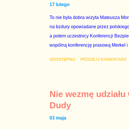
17 lutego
Bezpieczeństwa Wewnętrznego, a kilka 
To nie była dobra wizyta Mateusza Mo
na bzdury opowiadane przez polskiego 
a potem uczestnicy Konferencji Bezpi
wspólną konferencję prasową Merkel i
mi przykro, że premier mojego kraju ś
UDOSTĘPNIJ
PRZEŚLIJ KOMENTARZ
najwolniej w Europie, a prawda jest t
brednie, że Polska może być motorem w
jakby rower miał ciągnąć samochód cię
tym i porównał PKB Polski i Hiszpanii,
Nie wezmę udziału
pewnie dlatego, że nie chciało mu prz
Dudy
naszego kraju z lat 2007-2015. Bardzo
03 maja
rządu. Generalnie, M...