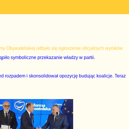
my Obywatelskiej odbyło się ogłoszenie oficjalnych wyników
piło symboliczne przekazanie władzy w partii.
ed rozpadem i skonsolidował opozycję budując koalicje. Teraz