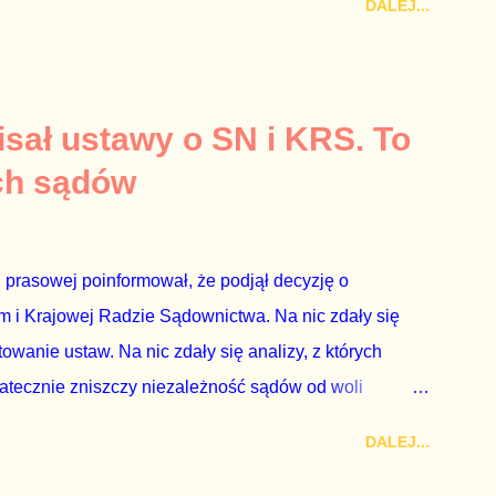
DALEJ...
 prosty. Określone osoby wpłacają pieniądze na PiS, a
kach Skarbu Państwa ze względu na to, że partia PiS
ia profesjonalistów na kadry partyjne. Mamy tutaj do
owym, które zawsze może się zdarzyć, a polegającym
sał ustawy o SN i KRS. To
ca na partię polityczną, a następnie obejmuje prace w
ch sądów
o przez ta partię. Przeciwnie. Przedstawienie pierwszej
 prasowej poinformował, że podjął decyzję o
 i Krajowej Radzie Sądownictwa. Na nic zdały się
wanie ustaw. Na nic zdały się analizy, z których
tatecznie zniszczy niezależność sądów od woli
Polski. Andrzej Duda kosztem nas wszystkich zrobił
DALEJ...
sprawiedliwości i prokuratorowi generalnemu
czenia Dudy, że podpisał ustawy, bo to jego ustawy.