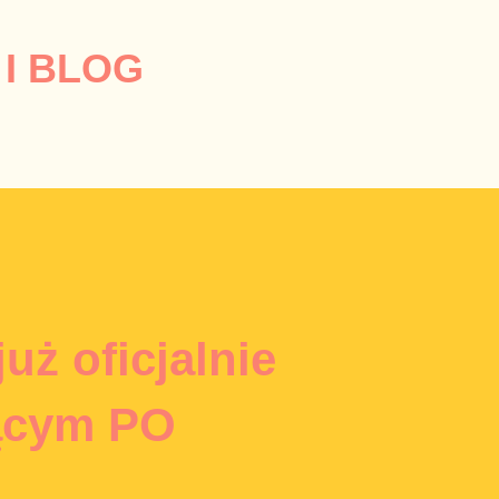
Przejdź do głównej zawartości
I BLOG
uż oficjalnie
ącym PO