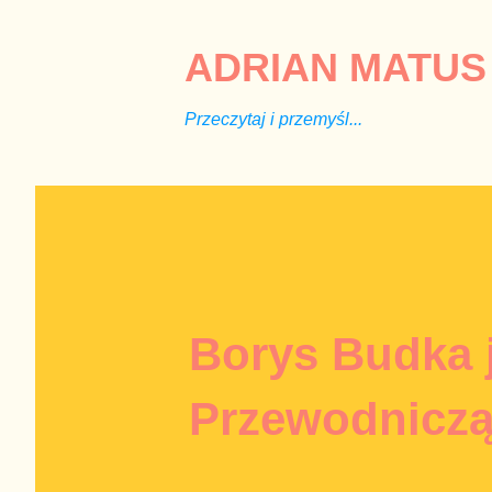
ADRIAN MATUS 
Przeczytaj i przemyśl...
Borys Budka j
Przewodnicz