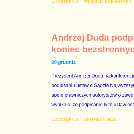
UDOSTĘPNIJ
PRZEŚLIJ KOMENTARZ
Mechanizm opisany na konferencji jest
następnie uzyskują stanowiska w spół
obsadziła zarządy tych spółek i wymien
czynienia nie ze zjawiskiem jednostk
Andrzej Duda podpi
na tym, że osoba z kwalifikacjami wpła
koniec bezstronny
spółce, która jest zarządzana pośredni
20 grudnia
gr...
Prezydent Andrzej Duda na konferencji
podpisaniu ustaw o Sądzie Najwyższym
apele prawniczych autorytetów o zaweto
wynikało, że podpisanie tych ustaw os
polityków. To smutny dzień w historii 
UDOSTĘPNIJ
3 KOMENTARZE
piękny prezent świąteczny ministrowi 
Zbigniewowi Ziobro. Żenujące są tłuma