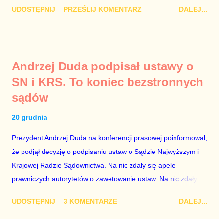
Damian Kujawa Mało kto zauważył konferencję prasową
UDOSTĘPNIJ
PRZEŚLIJ KOMENTARZ
DALEJ...
polityków PO na ten temat. Pokazanie kilkunastu przypadków
powinno wstrząsnąć opinią publiczną, a prokuratura powinna
natychmiast wszcząć śledztwo. Mechanizm opisany na
konferencji jest prosty. Określone osoby wpłacają pieniądze na
Andrzej Duda podpisał ustawy o
PiS, a następnie uzyskują stanowiska w spółkach Skarbu
SN i KRS. To koniec bezstronnych
Państwa ze względu na to, że partia PiS obsadziła zarządy
sądów
tych spółek i wymienia profesjonalistów na kadry partyjne.
Mamy tutaj do czynienia nie ze zjawiskiem jednostkowym,
20 grudnia
które zawsze może się zdarzyć, a polegającym na tym, że
osoba z kwalifikacjami wpłaca na partię polityczną, a następnie
Prezydent Andrzej Duda na konferencji prasowej poinformował,
obejmuje prace w spółce, która jest zarządzana pośrednio
że podjął decyzję o podpisaniu ustaw o Sądzie Najwyższym i
przez ta partię. Przeciwnie. Przedstawienie pierwszej gr...
Krajowej Radzie Sądownictwa. Na nic zdały się apele
prawniczych autorytetów o zawetowanie ustaw. Na nic zdały
się analizy, z których wynikało, że podpisanie tych ustaw
UDOSTĘPNIJ
3 KOMENTARZE
DALEJ...
ostatecznie zniszczy niezależność sądów od woli polityków. To