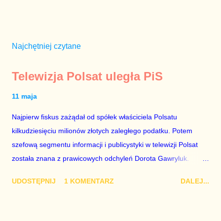
Najchętniej czytane
Telewizja Polsat uległa PiS
11 maja
Najpierw fiskus zażądał od spółek właściciela Polsatu
kilkudziesięciu milionów złotych zaległego podatku. Potem
szefową segmentu informacji i publicystyki w telewizji Polsat
została znana z prawicowych odchyleń Dorota Gawryluk.
Wczoraj gościem Polsat News była Julia Przyłębska –
UDOSTĘPNIJ
1 KOMENTARZ
DALEJ...
marionetka partii rządzącej, żona agenta SB, który jest obecnie
ambasadorem Polski w Berlinie, niby prezes niby Trybunału
konstytucyjnego. To znak, że Gawryluk starannie wykonała