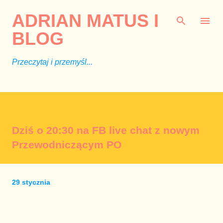
Przejdź do głównej zawartości
ADRIAN MATUS I
BLOG
Przeczytaj i przemyśl...
Dziś o 20:30 na FB live chat z nowym
Przewodniczącym PO
29 stycznia