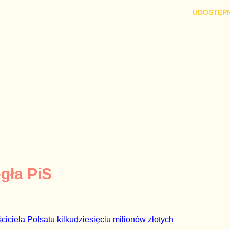
UDOSTĘPN
egła PiS
ciciela Polsatu kilkudziesięciu milionów złotych