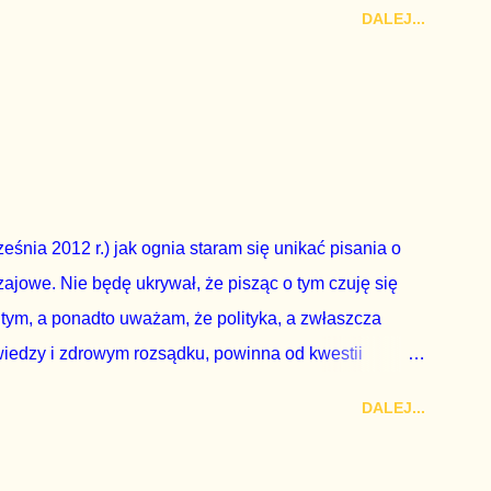
DALEJ...
zy nas wszystkich dodać sobie znaczenia. Nie ma na to
zapowiedział, że złoży do Senatu wniosek o
dbyć się w dniach 10-11 listopada 2018 roku. Nikt
ządząca, ani partie opozycyjne. Jeśli w siedzibie PiS
nie z wolą Dudy, obowiązkiem każdego przyzwoitego
eguły demokraty jest takie referendum zbojkotować. W
eśnia 2012 r.) jak ognia staram się unikać pisania o
ajowe. Nie będę ukrywał, że pisząc o tym czuję się
 tym, a ponadto uważam, że polityka, a zwłaszcza
wiedzy i zdrowym rozsądku, powinna od kwestii
nieważ polityka to sprawy publiczne, a sprawy intymne
DALEJ...
k na światło dzienne wypływają informacje o
lityka partii rządzącej i – przynajmniej formalnie –