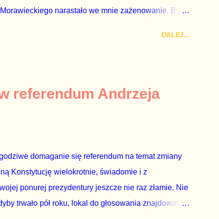
 Morawieckiego narastało we mnie zażenowanie. Było
wiadomie kłamie mówiąc, że polskie sądy pracują
DALEJ...
aka, że są w środku zestawienia. Potem, gdy opowiadał
zrostu gospodarczego całej Unii Europejskiej. To tak,
żarowy. Premier Morawiecki nie poprzestał jednak na
 ale – uwaga – z roku 1951, czyli czasów stalinizmu. To
 w referendum Andrzeja
ejść przez gardło pochwalenie gospodarczej sytuacji
 to małe i smutne – niegodne premiera polskiego
godziwe domaganie się referendum na temat zmiany
cną Konstytucję wielokrotnie, świadomie i z
wojej ponurej prezydentury jeszcze nie raz złamie. Nie
by trwało pół roku, lokal do głosowania znajdował
a udział w głosowaniu dawano zimne piwo. Andrzej Duda