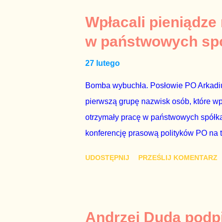
drugiej osoby w państwie, sprawy prywat
prawdziwe – zagrażają interesowi publ
Wpłacali pieniądze
prawdziwe” jest konieczne, ponieważ 
w państwowych sp
reputacji, ale mimo upływu czasu, inf
27 lutego
oskarżany polityk milczy. Tygod...
Bomba wybuchła. Posłowie PO Arkadius
pierwszą grupę nazwisk osób, które w
otrzymały pracę w państwowych spółka
konferencję prasową polityków PO na 
wstrząsnąć opinią publiczną, a prokur
UDOSTĘPNIJ
PRZEŚLIJ KOMENTARZ
Mechanizm opisany na konferencji jest
następnie uzyskują stanowiska w spół
obsadziła zarządy tych spółek i wymien
czynienia nie ze zjawiskiem jednostk
Andrzej Duda podpi