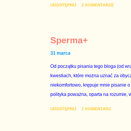
UDOSTĘPNIJ
2 KOMENTARZE
chce kosztem ok. 150 mln zł z pienięd
mojej zgody. Prezydent Andrzej Duda 
dwudniowe referendum, które miałoby o
tego referendum nie chce – ani partia r
Sperma+
zapadnie decyzja, aby głosować zgod
31 marca
człowieka i szanującego podstawowe r
procedurze zmiany Konstytu...
Od początku pisania tego bloga (od wrz
kwestiach, które można uznać za obycz
niekomfortowo, krępuje mnie pisanie o
polityka poważna, oparta na rozumie, 
łóżkowych trzymać się jak najdalej, po
UDOSTĘPNIJ
1 KOMENTARZ
powinny pozostać prywatne. Gdy jedna
seksaferze z udziałem prominentnego po