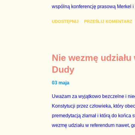
wspólną konferencję prasową Merkel i
mi przykro, że premier mojego kraju ś
UDOSTĘPNIJ
PRZEŚLIJ KOMENTARZ
najwolniej w Europie, a prawda jest t
brednie, że Polska może być motorem w
jakby rower miał ciągnąć samochód cię
tym i porównał PKB Polski i Hiszpanii,
Nie wezmę udziału
pewnie dlatego, że nie chciało mu prz
Dudy
naszego kraju z lat 2007-2015. Bardzo
03 maja
rządu. Generalnie, M...
Uważam za wyjątkowo bezczelne i nie
Konstytucji przez człowieka, który obe
premedytacją złamał i którą do końca s
wezmę udziału w referendum nawet, gdy
się w „Biedronce” albo w „Lidlu”, a z