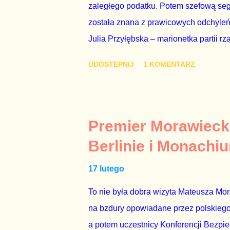
zaległego podatku. Potem szefową segme
została znana z prawicowych odchyleń
Julia Przyłębska – marionetka partii rz
ambasadorem Polski w Berlinie, niby p
UDOSTĘPNIJ
1 KOMENTARZ
Gawryluk starannie wykonała zaleceni
tylko tam, gdzie nie ma trudnych pytań
Polsatu – Zygmunta Solorza - uważam 
z TVP i TVN nie dorastają do pięt. Smu
Premier Morawieck
Kaczyńskiego. Znowu, bo w 2007 roku te
Berlinie i Monachi
przedterminowymi wyborami parlamentar
17 lutego
Bezpieczeństwa Wewnętrznego, a kilka 
To nie była dobra wizyta Mateusza Mo
na bzdury opowiadane przez polskiego 
a potem uczestnicy Konferencji Bezpi