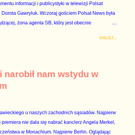
ntu informacji i publicystyki w telewizji Polsat
 Dorota Gawryluk. Wczoraj gościem Polsat News była
ądzącej, żona agenta SB, który jest obecnie
rezes niby Trybunału konstytucyjnego. To znak, że
DALEJ...
a płynące z siedziby PiS, ponieważ Przyłębska bywa
. Taki obrót spraw przyjmuję ze smutkiem. Właściciela
za absolutnego geniusza biznesu, któremu konkurenci
tne, że znowu dał się złamać partii Jarosława
i narobił nam wstydu w
ż tak się stało. Na kilka tygodni przed
um
nymi do biur Solorza politycy PiS wysłali Agencję
dni później...
rawieckiego u naszych zachodnich sąsiadów. Najpierw
premiera nie dała się nabrać kanclerz Angela Merkel,
eczeństwa w Monachium. Najpierw Berlin. Oglądając