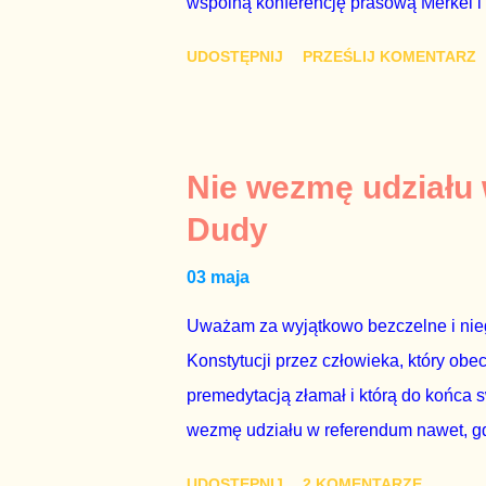
wspólną konferencję prasową Merkel i
mi przykro, że premier mojego kraju ś
UDOSTĘPNIJ
PRZEŚLIJ KOMENTARZ
najwolniej w Europie, a prawda jest t
brednie, że Polska może być motorem w
jakby rower miał ciągnąć samochód cię
tym i porównał PKB Polski i Hiszpanii,
Nie wezmę udziału
pewnie dlatego, że nie chciało mu prz
Dudy
naszego kraju z lat 2007-2015. Bardzo
03 maja
rządu. Generalnie, M...
Uważam za wyjątkowo bezczelne i nie
Konstytucji przez człowieka, który obe
premedytacją złamał i którą do końca s
wezmę udziału w referendum nawet, gdy
się w „Biedronce” albo w „Lidlu”, a z
UDOSTĘPNIJ
2 KOMENTARZE