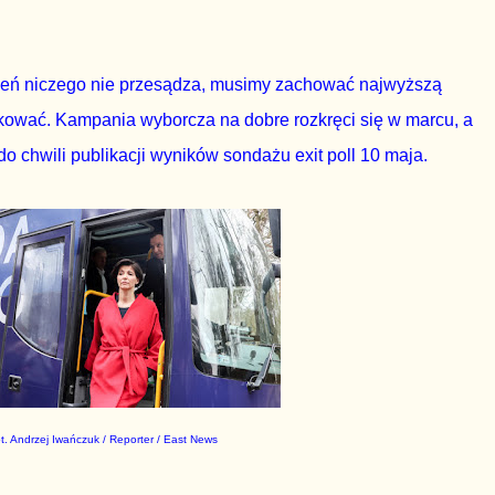
ień niczego nie przesądza, musimy zachować najwyższą
kować. Kampania wyborcza na dobre rozkręci się w marcu, a
o chwili publikacji wyników sondażu exit poll 10 maja.
ot. Andrzej Iwańczuk / Reporter / East News