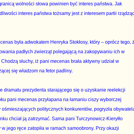
ranicą wolności słowa powinien być interes państwa. Jak
iwości interes państwa tożsamy jest z interesem partii rządzą
ecenas była adwokatem Henryka Stokłosy, który – oprócz tego, 
zowania padłych zwierząt polegającą na zakopywaniu ich w
 Chodzą słuchy, iż pani mecenas brała aktywny udział w
ącej się władzom na fetor padliny.
e dramatu prezydenta starającego się o uzyskanie reelekcji
roku pani mecenas przyłapana na łamaniu ciszy wyborczej
w ośmieszających politycznych konkurentów, pogryzła obywatel
nku chciał ją zatrzymać. Sama pani Turczynowicz-Kieryłło
ęby w jego ręce zatopiła w ramach samoobrony. Przy okazji