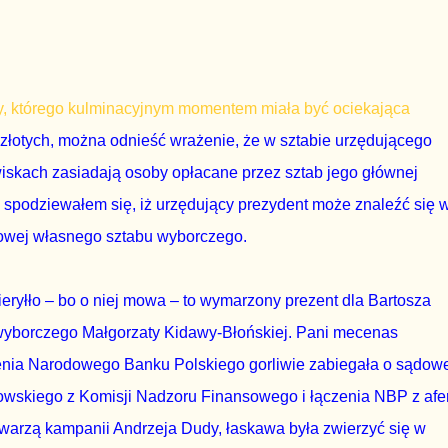
y, którego kulminacyjnym momentem miała być ociekająca
złotych, można odnieść wrażenie, że w sztabie urzędującego
iskach zasiadają osoby opłacane przez sztab jego głównej
ie spodziewałem się, iż urzędujący prezydent może znaleźć się 
efowej własnego sztabu wyborczego.
ryłło – bo o niej mowa – to wymarzony prezent dla Bartosza
u wyborczego Małgorzaty Kidawy-Błońskiej. Pani mecenas
mienia Narodowego Banku Polskiego gorliwie zabiegała o sądow
owskiego z Komisji Nadzoru Finansowego i łączenia NBP z afe
twarzą kampanii Andrzeja Dudy, łaskawa była zwierzyć się w