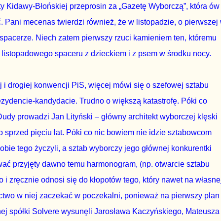
y Kidawy-Błońskiej przeprosin za „Gazetę Wyborczą”, która ów
. Pani mecenas twierdzi również, że w listopadzie, o pierwszej
 spacerze. Niech zatem pierwszy rzuci kamieniem ten, któremu
e listopadowego spaceru z dzieckiem i z psem w środku nocy.
iej i drogiej konwencji PiS, więcej mówi się o szefowej sztabu
zydencie-kandydacie. Trudno o większą katastrofę. Póki co
udy prowadzi Jan Lityński – główny architekt wyborczej klęski
sprzed pięciu lat. Póki co nic bowiem nie idzie sztabowcom
obie tego życzyli, a sztab wyborczy jego głównej konkurentki
zować przyjęty dawno temu harmonogram, (np. otwarcie sztabu
o i zręcznie odnosi się do kłopotów tego, który nawet na własne
ctwo w niej zaczekać w poczekalni, ponieważ na pierwszy plan
nej spółki Solvere wysunęli Jarosława Kaczyńskiego, Mateusza