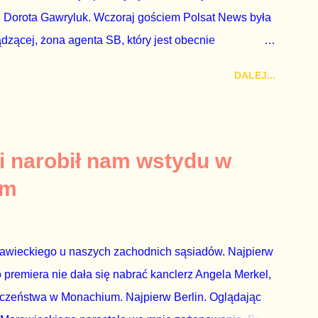
 Dorota Gawryluk. Wczoraj gościem Polsat News była
ądzącej, żona agenta SB, który jest obecnie
rezes niby Trybunału konstytucyjnego. To znak, że
DALEJ...
a płynące z siedziby PiS, ponieważ Przyłębska bywa
. Taki obrót spraw przyjmuję ze smutkiem. Właściciela
za absolutnego geniusza biznesu, któremu konkurenci
tne, że znowu dał się złamać partii Jarosława
i narobił nam wstydu w
ż tak się stało. Na kilka tygodni przed
um
nymi do biur Solorza politycy PiS wysłali Agencję
dni później...
rawieckiego u naszych zachodnich sąsiadów. Najpierw
premiera nie dała się nabrać kanclerz Angela Merkel,
eczeństwa w Monachium. Najpierw Berlin. Oglądając