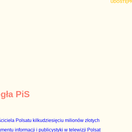
UDOSTĘPN
egła PiS
ciciela Polsatu kilkudziesięciu milionów złotych
ntu informacji i publicystyki w telewizji Polsat