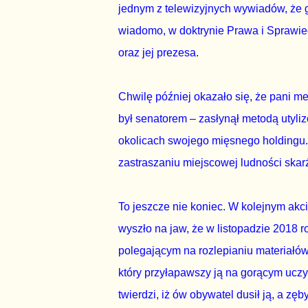
jednym z telewizyjnych wywiadów, że g
wiadomo, w doktrynie Prawa i Sprawiedl
oraz jej prezesa.
Chwilę później okazało się, że pani m
był senatorem – zasłynął metodą utyli
okolicach swojego mięsnego holdingu.
zastraszaniu miejscowej ludności skarż
To jeszcze nie koniec. W kolejnym akci
wyszło na jaw, że w listopadzie 2018 
polegającym na rozlepianiu materiałó
który przyłapawszy ją na gorącym uczy
twierdzi, iż ów obywatel dusił ją, a z