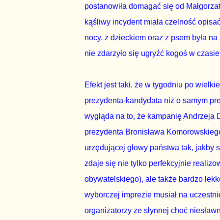
postanowiła domagać się od Małgorzat
kąśliwy incydent miała czelność opisać
nocy, z dzieckiem oraz z psem była na
nie zdarzyło się ugryźć kogoś w czasi
Efekt jest taki, że w tygodniu po wielk
prezydenta-kandydata niż o samym pre
wygląda na to, że kampanię Andrzeja D
prezydenta Bronisława Komorowskiego 
urzędującej głowy państwa tak, jakby s
zdaje się nie tylko perfekcyjnie reali
obywatelskiego), ale także bardzo lekk
wyborczej imprezie musiał na uczestni
organizatorzy ze słynnej choć niesław