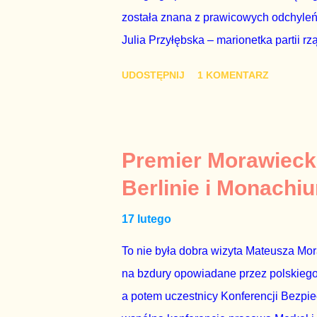
została znana z prawicowych odchyleń
Julia Przyłębska – marionetka partii rz
ambasadorem Polski w Berlinie, niby p
UDOSTĘPNIJ
1 KOMENTARZ
Gawryluk starannie wykonała zaleceni
tylko tam, gdzie nie ma trudnych pytań
Polsatu – Zygmunta Solorza - uważam 
z TVP i TVN nie dorastają do pięt. Smu
Premier Morawieck
Kaczyńskiego. Znowu, bo w 2007 roku te
Berlinie i Monachi
przedterminowymi wyborami parlamentar
17 lutego
Bezpieczeństwa Wewnętrznego, a kilka 
To nie była dobra wizyta Mateusza Mo
na bzdury opowiadane przez polskiego 
a potem uczestnicy Konferencji Bezpi