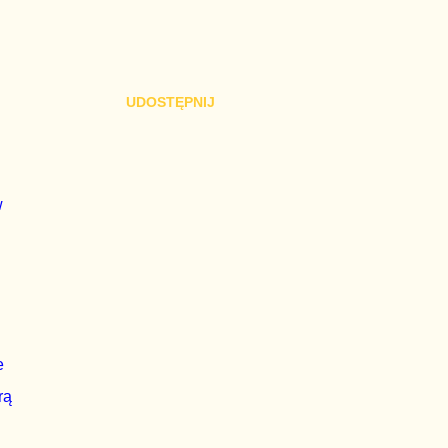
UDOSTĘPNIJ
w
e
rą