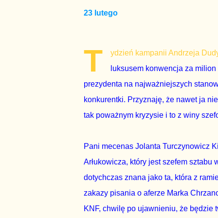
23 lutego
T
ydzień kampanii Andrzeja Dud
luksusem konwencja za milion 
prezydenta na najważniejszych stanow
konkurentki. Przyznaję, że nawet ja n
tak poważnym kryzysie i to z winy sz
Pani mecenas Jolanta Turczynowicz Kie
Arłukowicza, który jest szefem sztab
dotychczas znana jako ta, która z ra
zakazy pisania o aferze Marka Chrzan
KNF, chwilę po ujawnieniu, że będzie 