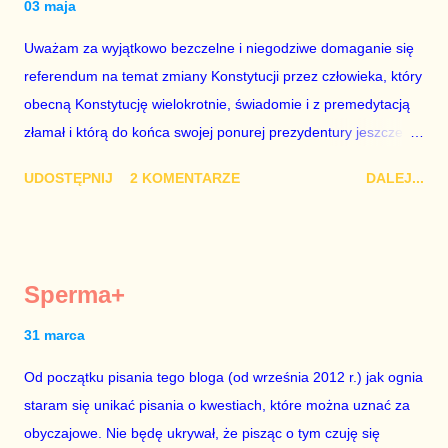
03 maja
jednak na tym i porównał PKB Polski i Hiszpanii, ale – uwaga –
Uważam za wyjątkowo bezczelne i niegodziwe domaganie się
z roku 1951, czyli czasów stalinizmu. To pewnie dlatego, że nie
referendum na temat zmiany Konstytucji przez człowieka, który
chciało mu przejść przez gardło pochwalenie gospodarczej
obecną Konstytucję wielokrotnie, świadomie i z premedytacją
sytuacji naszego kraju z lat 2007-2015. Bardzo to małe i
złamał i którą do końca swojej ponurej prezydentury jeszcze
smutne – niegodne premiera polskiego rządu. Generalnie, M...
nie raz złamie. Nie wezmę udziału w referendum nawet, gdyby
UDOSTĘPNIJ
2 KOMENTARZE
DALEJ...
trwało pół roku, lokal do głosowania znajdował się w
„Biedronce” albo w „Lidlu”, a za udział w głosowaniu dawano
zimne piwo. Andrzej Duda chce kosztem ok. 150 mln zł z
pieniędzy nas wszystkich dodać sobie znaczenia. Nie ma na to
Sperma+
mojej zgody. Prezydent Andrzej Duda zapowiedział, że złoży do
Senatu wniosek o dwudniowe referendum, które miałoby odbyć
31 marca
się w dniach 10-11 listopada 2018 roku. Nikt tego referendum
Od początku pisania tego bloga (od września 2012 r.) jak ognia
nie chce – ani partia rządząca, ani partie opozycyjne. Jeśli w
staram się unikać pisania o kwestiach, które można uznać za
siedzibie PiS zapadnie decyzja, aby głosować zgodnie z wolą
obyczajowe. Nie będę ukrywał, że pisząc o tym czuję się
Dudy, obowiązkiem każdego przyzwoitego człowieka i