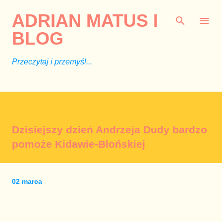
Przejdź do głównej zawartości
ADRIAN MATUS I
BLOG
Przeczytaj i przemyśl...
Dzisiejszy dzień Andrzeja Dudy bardzo
pomoże Kidawie-Błońskiej
02 marca