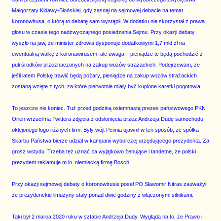
Małgorzaty Kidawy-Błońskiej, gdy zasnął na sejmowej debacie na temat
koronowirusa, o którą to debatę sam wystąpił. W dodatku nie skorzystał z prawa
głosu w czasie tego nadzwyczajnego posiedzenia Sejmu. Przy okazji debaty
wyszło na jaw, że minister zdrowia dysponuje dodatkowymi 1,7 mld zł na
ewentualną walkę z koronawirusem, ale uwaga – pieniądze te będą pochodzić z
puli środków przeznaczonych na zakup wozów strażackich. Podejrzewam, że
jeśli latem Polskę trawić będą pożary, pieniądze na zakup wozów strażackich
zostaną wzięte z tych, za które pierwotnie miały być kupione karetki pogotowia.
To jeszcze nie koniec. Tuż przed godziną osiemnastą prezes państwowego PKN
Orlen wrzucił na Twittera zdjęcia z odsłonięcia przez Andrzeja Dudę samochodu
oklejonego logo różnych firm. Były wójt Pcimia ujawnił w ten sposób, że spółka
Skarbu Państwa bierze udział w kampanii wyborczej urzędującego prezydenta. Za
grosz wstydu. Trzeba też uznać za wyjątkowo żenujące i tandetne, że polski
prezydent reklamuje m.in. niemiecką firmę Bosch.
Przy okazji sejmowej debaty o koronowirusie poseł PO Sławomir Nitras zauważył,
że prezydenckie limuzyny stały ponad dwie godziny z włączonymi silnikami.
Taki był 2 marca 2020 roku w sztabie Andrzeja Dudy. Wygląda na to, że Prawo i