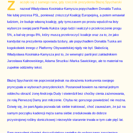
Z
aczęło się z samego rana, gdy rzecznik prezydenta Błażej Spycharski
nazwał Władysława Kosiniaka-Kamysza popychadłem Donalda Tuska.
Nie lubię prezesa PSL, ponieważ zniszczył Koalicję Europejską, a potem wmawiał
ludziom, że buduje własną koalicję, gdy tymczasem po prostu wpuścił na listy
wyborcze swojej partii Pawła Kukiza i jego ludzi i walczył o przekroczenie progu
5%, a bał się progu 8%, który muszą przekroczyć koalicje oraz za to, że jako
kandydat na prezydenta opowiada bzdury, ale popychadłem Donalda Tuska ani
kogokolwiek innego z Platformy Obywatelskiej nigdy nie był. Słabością
Władysława Kosiniaka-Kamysza jest to, że wewnątrz partii jest zakładnikiem
Jarosława Kalinowskiego, Adama Struzika i Marka Sawickiego, ale to materiał na
zupełnie oddzielny tekst.
Błażej Spycharski nie poprzestał jednak na obrażeniu konkurenta swojego
pryncypała w wyborach prezydenckich. Postanowił bowiem na niemal jednym
oddechu obrazić żonę Andrzeja Dudy i stwierdził bez choćby cienia zażenowania,
że rolą Pierwszej Damy jest milczenie. Chyba nic gorszego powiedzieć nie można.
Dziwię się, że pani Agata pozwala tak siebie traktować, choć zauważam, że już na
samym początku kadencji męża sama siebie zredukowała do dobrze
przystrojonej rośliny doniczkowej i niezwykle starannie trwała w tym całe pięć lat.
Sam prezydent również dorzucił piękną cegiełkę do wyborczego zwycięstwa