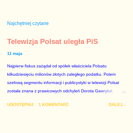
Najchętniej czytane
Telewizja Polsat uległa PiS
11 maja
Najpierw fiskus zażądał od spółek właściciela Polsatu
kilkudziesięciu milionów złotych zaległego podatku. Potem
szefową segmentu informacji i publicystyki w telewizji Polsat
została znana z prawicowych odchyleń Dorota Gawryluk.
Wczoraj gościem Polsat News była Julia Przyłębska –
UDOSTĘPNIJ
1 KOMENTARZ
DALEJ...
marionetka partii rządzącej, żona agenta SB, który jest obecnie
ambasadorem Polski w Berlinie, niby prezes niby Trybunału
konstytucyjnego. To znak, że Gawryluk starannie wykonała
zalecenia płynące z siedziby PiS, ponieważ Przyłębska bywa