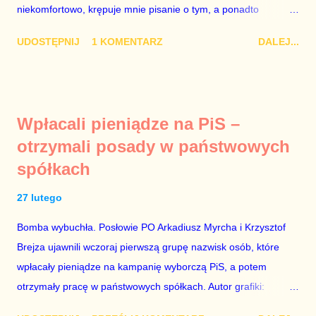
niekomfortowo, krępuje mnie pisanie o tym, a ponadto
szanującego podstawowe reguły demokraty jest takie
uważam, że polityka, a zwłaszcza polityka poważna, oparta na
referendum zbojkotować. W procedurze zmiany Konstytu...
UDOSTĘPNIJ
1 KOMENTARZ
DALEJ...
rozumie, wiedzy i zdrowym rozsądku, powinna od kwestii
łóżkowych trzymać się jak najdalej, ponieważ polityka to
sprawy publiczne, a sprawy intymne powinny pozostać
prywatne. Gdy jednak na światło dzienne wypływają informacje
Wpłacali pieniądze na PiS –
o seksaferze z udziałem prominentnego polityka partii
otrzymali posady w państwowych
rządzącej i – przynajmniej formalnie – drugiej osoby w
spółkach
państwie, sprawy prywatne nie tylko stają się publiczne, ale też
– jeśli są prawdziwe – zagrażają interesowi publicznemu
27 lutego
całego państwa. Zastrzeżenie „jeśli są prawdziwe” jest
konieczne, ponieważ mamy do czynienia z medium o
Bomba wybuchła. Posłowie PO Arkadiusz Myrcha i Krzysztof
wyjątkowo wątpliwej reputacji, ale mimo upływu czasu,
Brejza ujawnili wczoraj pierwszą grupę nazwisk osób, które
informacje nie zostały w żaden sposób zdementowane, a
wpłacały pieniądze na kampanię wyborczą PiS, a potem
oskarżany polityk milczy. Tygod...
otrzymały pracę w państwowych spółkach. Autor grafiki:
Damian Kujawa Mało kto zauważył konferencję prasową