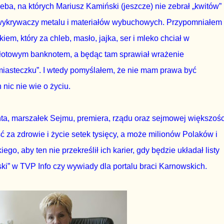
eba, na których Mariusz Kamiński (jeszcze) nie zebrał „kwitów” 
 wykrywaczy metalu i materiałów wybuchowych. Przypomniałem
em, który za chleb, masło, jajka, ser i mleko chciał w
łotowym banknotem, a będąc tam sprawiał wrażenie
iasteczku”. I wtedy pomyślałem, że nie mam prawa być
nic nie wie o życiu.
nta, marszałek Sejmu, premiera, rządu oraz sejmowej większośc
za zdrowie i życie setek tysięcy, a może milionów Polaków i
go, aby ten nie przekreślił ich karier, gdy będzie układał listy
ki” w TVP Info czy wywiady dla portalu braci Karnowskich.