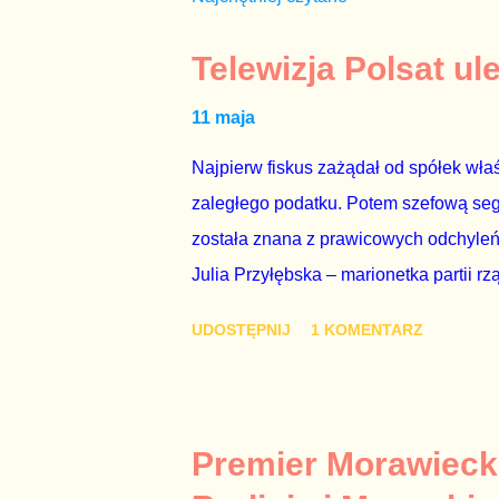
Telewizja Polsat ul
11 maja
Najpierw fiskus zażądał od spółek właś
zaległego podatku. Potem szefową segme
została znana z prawicowych odchyleń
Julia Przyłębska – marionetka partii rz
ambasadorem Polski w Berlinie, niby p
UDOSTĘPNIJ
1 KOMENTARZ
Gawryluk starannie wykonała zaleceni
tylko tam, gdzie nie ma trudnych pytań
Polsatu – Zygmunta Solorza - uważam 
z TVP i TVN nie dorastają do pięt. Smu
Premier Morawieck
Kaczyńskiego. Znowu, bo w 2007 roku te