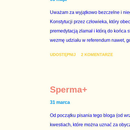
rządu. Generalnie, M...
Uważam za wyjątkowo bezczelne i nie
Konstytucji przez człowieka, który obe
premedytacją złamał i którą do końca s
wezmę udziału w referendum nawet, gdy
się w „Biedronce” albo w „Lidlu”, a z
UDOSTĘPNIJ
2 KOMENTARZE
chce kosztem ok. 150 mln zł z pienięd
mojej zgody. Prezydent Andrzej Duda 
dwudniowe referendum, które miałoby o
tego referendum nie chce – ani partia r
Sperma+
zapadnie decyzja, aby głosować zgod
31 marca
człowieka i szanującego podstawowe r
procedurze zmiany Konstytu...
Od początku pisania tego bloga (od wrz
kwestiach, które można uznać za obycz