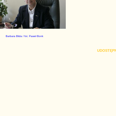
Barbara Blida / fot. Paweł Bonk
UDOSTĘPN