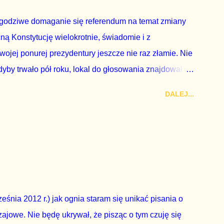
godziwe domaganie się referendum na temat zmiany
cną Konstytucję wielokrotnie, świadomie i z
wojej ponurej prezydentury jeszcze nie raz złamie. Nie
by trwało pół roku, lokal do głosowania znajdował
a udział w głosowaniu dawano zimne piwo. Andrzej Duda
DALEJ...
zy nas wszystkich dodać sobie znaczenia. Nie ma na to
zapowiedział, że złoży do Senatu wniosek o
dbyć się w dniach 10-11 listopada 2018 roku. Nikt
ządząca, ani partie opozycyjne. Jeśli w siedzibie PiS
nie z wolą Dudy, obowiązkiem każdego przyzwoitego
eguły demokraty jest takie referendum zbojkotować. W
eśnia 2012 r.) jak ognia staram się unikać pisania o
ajowe. Nie będę ukrywał, że pisząc o tym czuję się