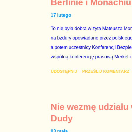
Berlinie i Monachi
przedterminowymi wyborami parlamentar
17 lutego
Bezpieczeństwa Wewnętrznego, a kilka 
To nie była dobra wizyta Mateusza Mo
na bzdury opowiadane przez polskiego 
a potem uczestnicy Konferencji Bezpi
wspólną konferencję prasową Merkel i
mi przykro, że premier mojego kraju ś
UDOSTĘPNIJ
PRZEŚLIJ KOMENTARZ
najwolniej w Europie, a prawda jest t
brednie, że Polska może być motorem w
jakby rower miał ciągnąć samochód cię
tym i porównał PKB Polski i Hiszpanii,
Nie wezmę udziału
pewnie dlatego, że nie chciało mu prz
Dudy
naszego kraju z lat 2007-2015. Bardzo
03 maja