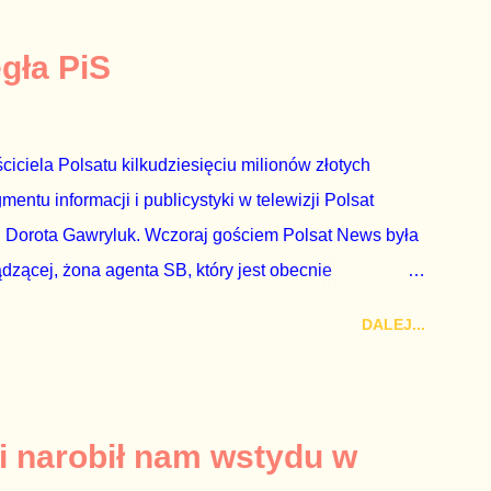
egła PiS
ciciela Polsatu kilkudziesięciu milionów złotych
ntu informacji i publicystyki w telewizji Polsat
 Dorota Gawryluk. Wczoraj gościem Polsat News była
ądzącej, żona agenta SB, który jest obecnie
rezes niby Trybunału konstytucyjnego. To znak, że
DALEJ...
a płynące z siedziby PiS, ponieważ Przyłębska bywa
. Taki obrót spraw przyjmuję ze smutkiem. Właściciela
za absolutnego geniusza biznesu, któremu konkurenci
tne, że znowu dał się złamać partii Jarosława
i narobił nam wstydu w
ż tak się stało. Na kilka tygodni przed