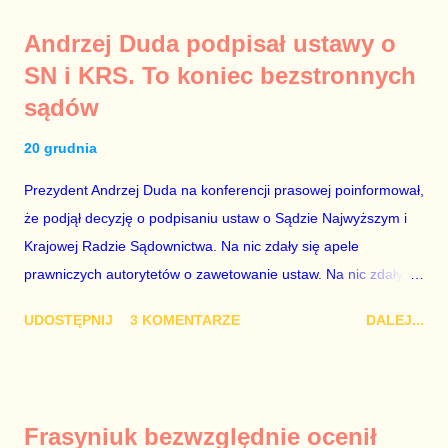
konferencji jest prosty. Określone osoby wpłacają pieniądze na
Andrzej Duda podpisał ustawy o
PiS, a następnie uzyskują stanowiska w spółkach Skarbu
SN i KRS. To koniec bezstronnych
Państwa ze względu na to, że partia PiS obsadziła zarządy
sądów
tych spółek i wymienia profesjonalistów na kadry partyjne.
Mamy tutaj do czynienia nie ze zjawiskiem jednostkowym,
20 grudnia
które zawsze może się zdarzyć, a polegającym na tym, że
osoba z kwalifikacjami wpłaca na partię polityczną, a następnie
Prezydent Andrzej Duda na konferencji prasowej poinformował,
obejmuje prace w spółce, która jest zarządzana pośrednio
że podjął decyzję o podpisaniu ustaw o Sądzie Najwyższym i
przez ta partię. Przeciwnie. Przedstawienie pierwszej gr...
Krajowej Radzie Sądownictwa. Na nic zdały się apele
prawniczych autorytetów o zawetowanie ustaw. Na nic zdały
się analizy, z których wynikało, że podpisanie tych ustaw
UDOSTĘPNIJ
3 KOMENTARZE
DALEJ...
ostatecznie zniszczy niezależność sądów od woli polityków. To
smutny dzień w historii Polski. Andrzej Duda kosztem nas
wszystkich zrobił piękny prezent świąteczny ministrowi
sprawiedliwości i prokuratorowi generalnemu Zbigniewowi
Frasyniuk bezwzględnie ocenił
Ziobro. Żenujące są tłumaczenia Dudy, że podpisał ustawy, bo