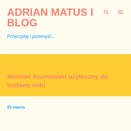
Przejdź do głównej zawartości
ADRIAN MATUS I
BLOG
Przeczytaj i przemyśl...
Minister Szumowski użyteczny do
budowy mitu
22 marca