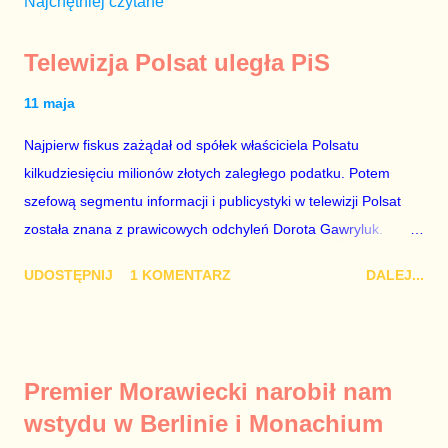
Najchętniej czytane
Telewizja Polsat uległa PiS
11 maja
Najpierw fiskus zażądał od spółek właściciela Polsatu
kilkudziesięciu milionów złotych zaległego podatku. Potem
szefową segmentu informacji i publicystyki w telewizji Polsat
została znana z prawicowych odchyleń Dorota Gawryluk.
Wczoraj gościem Polsat News była Julia Przyłębska –
UDOSTĘPNIJ
1 KOMENTARZ
DALEJ...
marionetka partii rządzącej, żona agenta SB, który jest obecnie
ambasadorem Polski w Berlinie, niby prezes niby Trybunału
konstytucyjnego. To znak, że Gawryluk starannie wykonała
zalecenia płynące z siedziby PiS, ponieważ Przyłębska bywa
Premier Morawiecki narobił nam
tylko tam, gdzie nie ma trudnych pytań. Taki obrót spraw
wstydu w Berlinie i Monachium
przyjmuję ze smutkiem. Właściciela Polsatu – Zygmunta