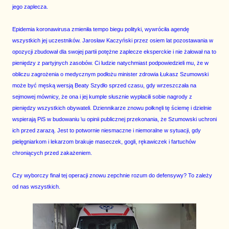
jego zaplecza.
Epidemia koronawirusa zmieniła tempo biegu polityki, wywróciła agendę
wszystkich jej uczestników. Jarosław Kaczyński przez osiem lat pozostawania w
opozycji zbudował dla swojej partii potężne zaplecze eksperckie i nie żałował na to
pieniędzy z partyjnych zasobów. Ci ludzie natychmiast podpowiedzieli mu, że w
obliczu zagrożenia o medycznym podłożu minister zdrowia Łukasz Szumowski
może być męską wersją Beaty Szydło sprzed czasu, gdy wrzeszczała na
sejmowej mównicy, że ona i jej kumple słusznie wypłacili sobie nagrody z
pieniędzy wszystkich obywateli. Dziennikarze znowu połknęli tę ściemę i dzielnie
wspierają PiS w budowaniu \u opinii publicznej przekonania, że Szumowski uchroni
ich przed zarazą. Jest to potwornie niesmaczne i niemoralne w sytuacji, gdy
pielęgniarkom i lekarzom brakuje maseczek, gogli, rękawiczek i fartuchów
chroniących przed zakażeniem.
Czy wyborczy finał tej operacji znowu zepchnie rozum do defensywy? To zależy
od nas wszystkich.