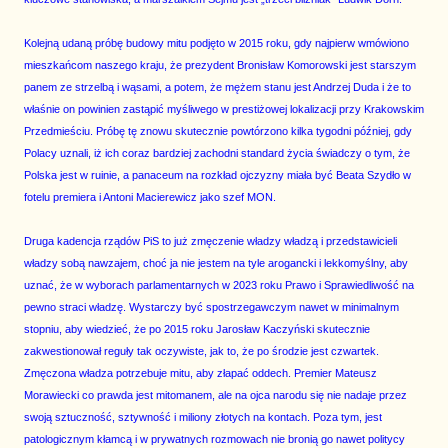
Kolejną udaną próbę budowy mitu podjęto w 2015 roku, gdy najpierw wmówiono
mieszkańcom naszego kraju, że prezydent Bronisław Komorowski jest starszym
panem ze strzelbą i wąsami, a potem, że mężem stanu jest Andrzej Duda i że to
właśnie on powinien zastąpić myśliwego w prestiżowej lokalizacji przy Krakowskim
Przedmieściu. Próbę tę znowu skutecznie powtórzono kilka tygodni później, gdy
Polacy uznali, iż ich coraz bardziej zachodni standard życia świadczy o tym, że
Polska jest w ruinie, a panaceum na rozkład ojczyzny miała być Beata Szydło w
fotelu premiera i Antoni Macierewicz jako szef MON.
Druga kadencja rządów PiS to już zmęczenie władzy władzą i przedstawicieli
władzy sobą nawzajem, choć ja nie jestem na tyle arogancki i lekkomyślny, aby
uznać, że w wyborach parlamentarnych w 2023 roku Prawo i Sprawiedliwość na
pewno straci władzę. Wystarczy być spostrzegawczym nawet w minimalnym
stopniu, aby wiedzieć, że po 2015 roku Jarosław Kaczyński skutecznie
zakwestionował reguły tak oczywiste, jak to, że po środzie jest czwartek.
Zmęczona władza potrzebuje mitu, aby złapać oddech. Premier Mateusz
Morawiecki co prawda jest mitomanem, ale na ojca narodu się nie nadaje przez
swoją sztuczność, sztywność i miliony złotych na kontach. Poza tym, jest
patologicznym kłamcą i w prywatnych rozmowach nie bronią go nawet politycy