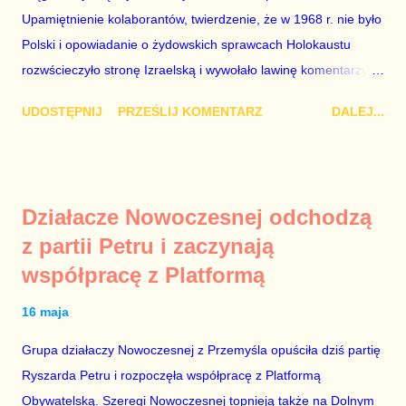
po stronie „Solidarności” w tamtych trudnych czasach. Lech
Upamiętnienie kolaborantów, twierdzenie, że w 1968 r. nie było
Kaczyński / fot. autor nieznany. Plan jest taki, aby zastąpić
Polski i opowiadanie o żydowskich sprawcach Holokaustu
Lecha Wałęs...
rozwścieczyło stronę Izraelską i wywołało lawinę komentarzy w
Monachium, gdzie Mateusz Morawiecki opowiadał te brednie.
UDOSTĘPNIJ
PRZEŚLIJ KOMENTARZ
DALEJ...
Dodajmy do tego jeszcze odmowę wojewody dotyczącą
włączenia syren w Warszawie w rocznicę wybuchu powstania w
getcie i mamy wystarczająco obszerny materiał, aby domagać
się dymisji Rady Ministrów. „Schetyna ma problem, bo idzie do
Działacze Nowoczesnej odchodzą
centrum, a PiS już tam jest” – mówili komentatorzy po zamianie
z partii Petru i zaczynają
Szydło na Morawieckiego. Jak zwykle mieli rację. Tej nocy rząd
współpracę z Platformą
nie pójdzie spać. Do jutrzejszego poranka muszą znaleźć
Żyda, który mordował Polaków lub innych Żydów oraz jego
16 maja
życiorys i zdjęcie. Mile widziane są też powiązania tego
zwyrodnialca z politykami PO. Bez tego, udział polityków PiS w
Grupa działaczy Nowoczesnej z Przemyśla opuściła dziś partię
porannych programach nie ma sensu. Jeszcze ze trzy dni
Ryszarda Petru i rozpoczęła współpracę z Platformą
sukcesów PiS na arenie międzynarodowej, a rządzący zaczną
Obywatelską. Szeregi Nowoczesnej topnieją także na Dolnym