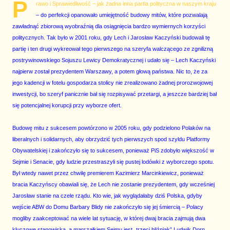
P
rawo i Sprawiedliwość – jak żadna inna partia polityczna w naszym kraju
– do perfekcji opanowało umiejętność budowy mitów, które pozwalają
zawładnąć zbiorową wyobraźnią dla osiągnięcia bardzo wymiernych korzyści
politycznych. Tak było w 2001 roku, gdy Lech i Jarosław Kaczyński budowali tę
partię i ten drugi wykreował tego pierwszego na szeryfa walczącego ze zgnilizną
postrywinowskiego Sojuszu Lewicy Demokratycznej i udało się – Lech Kaczyński
najpierw został prezydentem Warszawy, a potem głową państwa. Nic to, że za
jego kadencji w fotelu gospodarza stolicy nie zrealizowano żadnej prorozwojowej
inwestycji, bo szeryf panicznie bał się rozpisywać przetargi, a jeszcze bardziej bał
się potencjalnej korupcji przy wyborze ofert.
Budowę mitu z sukcesem powtórzono w 2005 roku, gdy podzielono Polaków na
liberalnych i solidarnych, aby obrzydzić tych pierwszych spod szyldu Platformy
Obywatelskiej i zakończyło się to sukcesem, ponieważ PiS zdobyło większość w
Sejmie i Senacie, gdy ludzie przestraszyli się pustej lodówki z wyborczego spotu.
Był wtedy nawet przez chwilę premierem Kazimierz Marcinkiewicz, ponieważ
bracia Kaczyńscy obawiali się, że Lech nie zostanie prezydentem, gdy wcześniej
Jarosław stanie na czele rządu. Kto wie, jak wyglądałaby dziś Polska, gdyby
wejście ABW do Domu Barbary Blidy nie zakończyło się jej śmiercią – Polacy
mogliby zaakceptować na wiele lat sytuację, w której dwaj bracia zajmują dwa
kluczowe stanowiska, a marszałkiem Sejmu jest „trzeci bliźniak” Ludwik Dorn.