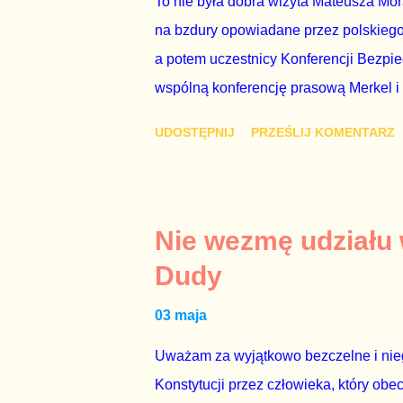
To nie była dobra wizyta Mateusza Mo
na bzdury opowiadane przez polskiego 
a potem uczestnicy Konferencji Bezpi
wspólną konferencję prasową Merkel i
mi przykro, że premier mojego kraju ś
UDOSTĘPNIJ
PRZEŚLIJ KOMENTARZ
najwolniej w Europie, a prawda jest t
brednie, że Polska może być motorem w
jakby rower miał ciągnąć samochód cię
tym i porównał PKB Polski i Hiszpanii,
Nie wezmę udziału
pewnie dlatego, że nie chciało mu prz
Dudy
naszego kraju z lat 2007-2015. Bardzo
03 maja
rządu. Generalnie, M...
Uważam za wyjątkowo bezczelne i nie
Konstytucji przez człowieka, który obe