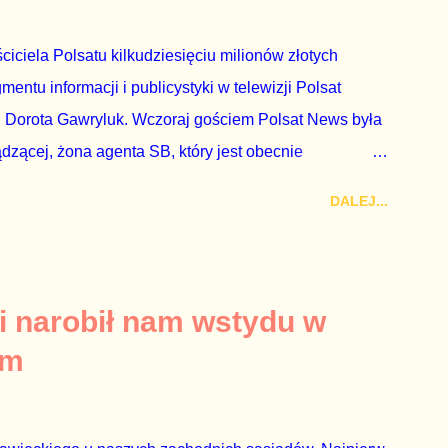
ciciela Polsatu kilkudziesięciu milionów złotych
ntu informacji i publicystyki w telewizji Polsat
 Dorota Gawryluk. Wczoraj gościem Polsat News była
ądzącej, żona agenta SB, który jest obecnie
rezes niby Trybunału konstytucyjnego. To znak, że
DALEJ...
a płynące z siedziby PiS, ponieważ Przyłębska bywa
. Taki obrót spraw przyjmuję ze smutkiem. Właściciela
za absolutnego geniusza biznesu, któremu konkurenci
tne, że znowu dał się złamać partii Jarosława
i narobił nam wstydu w
ż tak się stało. Na kilka tygodni przed
um
nymi do biur Solorza politycy PiS wysłali Agencję
dni później...