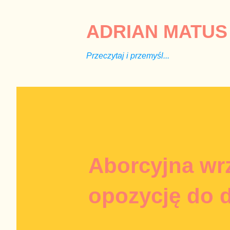
ADRIAN MATUS 
Przeczytaj i przemyśl...
Aborcyjna wr
opozycję do 