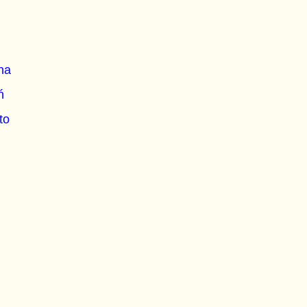
na
ń
to