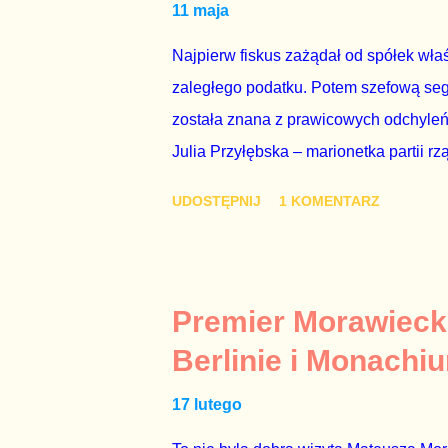
11 maja
Najpierw fiskus zażądał od spółek właś
zaległego podatku. Potem szefową segme
została znana z prawicowych odchyleń
Julia Przyłębska – marionetka partii rz
ambasadorem Polski w Berlinie, niby p
UDOSTĘPNIJ
1 KOMENTARZ
Gawryluk starannie wykonała zaleceni
tylko tam, gdzie nie ma trudnych pytań
Polsatu – Zygmunta Solorza - uważam 
z TVP i TVN nie dorastają do pięt. Smu
Premier Morawieck
Kaczyńskiego. Znowu, bo w 2007 roku te
Berlinie i Monachi
przedterminowymi wyborami parlamentar
17 lutego
Bezpieczeństwa Wewnętrznego, a kilka 