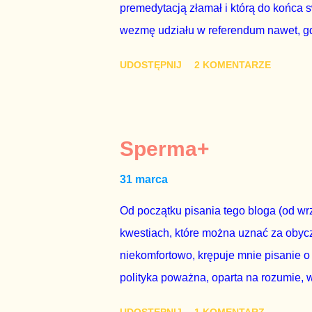
premedytacją złamał i którą do końca s
wezmę udziału w referendum nawet, gdy
się w „Biedronce” albo w „Lidlu”, a z
UDOSTĘPNIJ
2 KOMENTARZE
chce kosztem ok. 150 mln zł z pienięd
mojej zgody. Prezydent Andrzej Duda 
dwudniowe referendum, które miałoby o
tego referendum nie chce – ani partia r
Sperma+
zapadnie decyzja, aby głosować zgod
31 marca
człowieka i szanującego podstawowe r
procedurze zmiany Konstytu...
Od początku pisania tego bloga (od wrz
kwestiach, które można uznać za obycz
niekomfortowo, krępuje mnie pisanie o
polityka poważna, oparta na rozumie, 
łóżkowych trzymać się jak najdalej, po