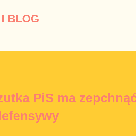
Przejdź do głównej zawartości
I BLOG
zutka PiS ma zepchną
defensywy