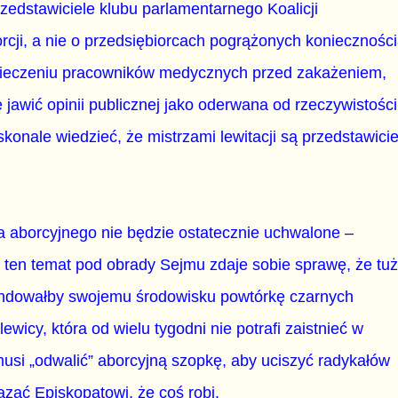
rzedstawiciele klubu parlamentarnego Koalicji
cji, a nie o przedsiębiorcach pogrążonych koniecznośc
zpieczeniu pracowników medycznych przed zakażeniem,
 jawić opinii publicznej jako oderwana od rzeczywistości
skonale wiedzieć, że mistrzami lewitacji są przedstawicie
a aborcyjnego nie będzie ostatecznie uchwalone –
ten temat pod obrady Sejmu zdaje sobie sprawę, że tuż
fundowałby swojemu środowisku powtórkę czarnych
lewicy, która od wielu tygodni nie potrafi zaistnieć w
usi „odwalić” aborcyjną szopkę, aby uciszyć radykałów
zać Episkopatowi, że coś robi.