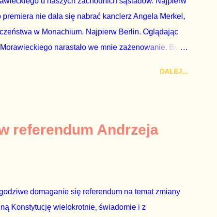
rawieckiego u naszych zachodnich sąsiadów. Najpierw
premiera nie dała się nabrać kanclerz Angela Merkel,
eczeństwa w Monachium. Najpierw Berlin. Oglądając
 Morawieckiego narastało we mnie zażenowanie. Było
wiadomie kłamie mówiąc, że polskie sądy pracują
DALEJ...
aka, że są w środku zestawienia. Potem, gdy opowiadał
zrostu gospodarczego całej Unii Europejskiej. To tak,
żarowy. Premier Morawiecki nie poprzestał jednak na
 ale – uwaga – z roku 1951, czyli czasów stalinizmu. To
 w referendum Andrzeja
ejść przez gardło pochwalenie gospodarczej sytuacji
 to małe i smutne – niegodne premiera polskiego
godziwe domaganie się referendum na temat zmiany
cną Konstytucję wielokrotnie, świadomie i z