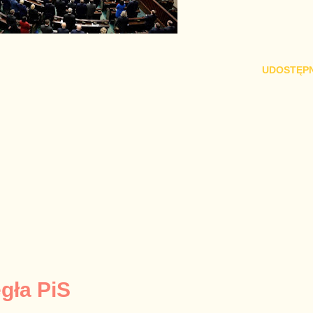
UDOSTĘPN
egła PiS