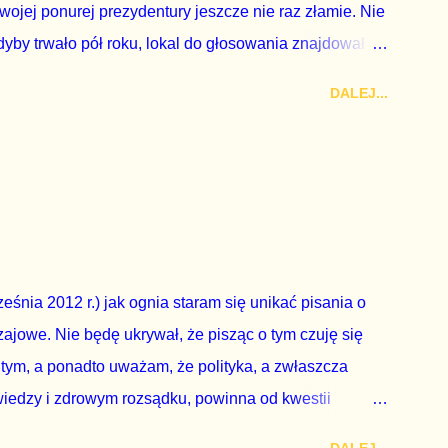
wojej ponurej prezydentury jeszcze nie raz złamie. Nie
by trwało pół roku, lokal do głosowania znajdował
a udział w głosowaniu dawano zimne piwo. Andrzej Duda
DALEJ...
zy nas wszystkich dodać sobie znaczenia. Nie ma na to
zapowiedział, że złoży do Senatu wniosek o
dbyć się w dniach 10-11 listopada 2018 roku. Nikt
ządząca, ani partie opozycyjne. Jeśli w siedzibie PiS
nie z wolą Dudy, obowiązkiem każdego przyzwoitego
eguły demokraty jest takie referendum zbojkotować. W
eśnia 2012 r.) jak ognia staram się unikać pisania o
ajowe. Nie będę ukrywał, że pisząc o tym czuję się
 tym, a ponadto uważam, że polityka, a zwłaszcza
wiedzy i zdrowym rozsądku, powinna od kwestii
nieważ polityka to sprawy publiczne, a sprawy intymne