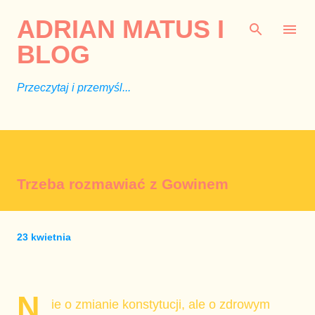
Przejdź do głównej zawartości
ADRIAN MATUS I
BLOG
Przeczytaj i przemyśl...
Trzeba rozmawiać z Gowinem
23 kwietnia
N
ie o zmianie konstytucji, ale o zdrowym