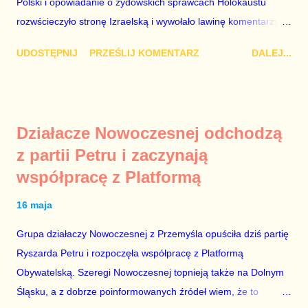
Kaczyński / fot. autor nieznany. Plan jest taki, aby zastąpić
Polski i opowiadanie o żydowskich sprawcach Holokaustu
Lecha Wałęs...
rozwścieczyło stronę Izraelską i wywołało lawinę komentarzy w
Monachium, gdzie Mateusz Morawiecki opowiadał te brednie.
UDOSTĘPNIJ
PRZEŚLIJ KOMENTARZ
DALEJ...
Dodajmy do tego jeszcze odmowę wojewody dotyczącą
włączenia syren w Warszawie w rocznicę wybuchu powstania w
getcie i mamy wystarczająco obszerny materiał, aby domagać
się dymisji Rady Ministrów. „Schetyna ma problem, bo idzie do
Działacze Nowoczesnej odchodzą
centrum, a PiS już tam jest” – mówili komentatorzy po zamianie
z partii Petru i zaczynają
Szydło na Morawieckiego. Jak zwykle mieli rację. Tej nocy rząd
współpracę z Platformą
nie pójdzie spać. Do jutrzejszego poranka muszą znaleźć
Żyda, który mordował Polaków lub innych Żydów oraz jego
16 maja
życiorys i zdjęcie. Mile widziane są też powiązania tego
zwyrodnialca z politykami PO. Bez tego, udział polityków PiS w
Grupa działaczy Nowoczesnej z Przemyśla opuściła dziś partię
porannych programach nie ma sensu. Jeszcze ze trzy dni
Ryszarda Petru i rozpoczęła współpracę z Platformą
sukcesów PiS na arenie międzynarodowej, a rządzący zaczną
Obywatelską. Szeregi Nowoczesnej topnieją także na Dolnym
modli...
Śląsku, a z dobrze poinformowanych źródeł wiem, że to