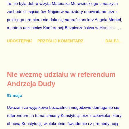
To nie była dobra wizyta Mateusza Morawieckiego u naszych
znowu dał się złamać partii Jarosława Kaczyńskiego. Znowu,
zachodnich sąsiadów. Najpierw na bzdury opowiadane przez
bo w 2007 roku też tak się stało. Na kilka tygodni przed
polskiego premiera nie dała się nabrać kanclerz Angela Merkel,
przedterminowymi wyborami parlamentarnymi do biur Solorza
a potem uczestnicy Konferencji Bezpieczeństwa w Monachium.
politycy PiS wysłali Agencję Bezpieczeństwa Wewnętrznego, a
Najpierw Berlin. Oglądając wspólną konferencję prasową
kilka dni później...
UDOSTĘPNIJ
PRZEŚLIJ KOMENTARZ
DALEJ...
Merkel i Morawieckiego narastało we mnie zażenowanie. Było
mi przykro, że premier mojego kraju świadomie kłamie mówiąc,
że polskie sądy pracują najwolniej w Europie, a prawda jest
taka, że są w środku zestawienia. Potem, gdy opowiadał
Nie wezmę udziału w referendum
brednie, że Polska może być motorem wzrostu gospodarczego
Andrzeja Dudy
całej Unii Europejskiej. To tak, jakby rower miał ciągnąć
samochód ciężarowy. Premier Morawiecki nie poprzestał
03 maja
jednak na tym i porównał PKB Polski i Hiszpanii, ale – uwaga –
Uważam za wyjątkowo bezczelne i niegodziwe domaganie się
z roku 1951, czyli czasów stalinizmu. To pewnie dlatego, że nie
referendum na temat zmiany Konstytucji przez człowieka, który
chciało mu przejść przez gardło pochwalenie gospodarczej
obecną Konstytucję wielokrotnie, świadomie i z premedytacją
sytuacji naszego kraju z lat 2007-2015. Bardzo to małe i