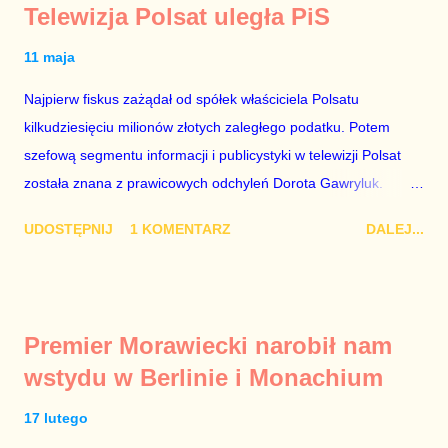
Telewizja Polsat uległa PiS
11 maja
Najpierw fiskus zażądał od spółek właściciela Polsatu
kilkudziesięciu milionów złotych zaległego podatku. Potem
szefową segmentu informacji i publicystyki w telewizji Polsat
została znana z prawicowych odchyleń Dorota Gawryluk.
Wczoraj gościem Polsat News była Julia Przyłębska –
UDOSTĘPNIJ
1 KOMENTARZ
DALEJ...
marionetka partii rządzącej, żona agenta SB, który jest obecnie
ambasadorem Polski w Berlinie, niby prezes niby Trybunału
konstytucyjnego. To znak, że Gawryluk starannie wykonała
zalecenia płynące z siedziby PiS, ponieważ Przyłębska bywa
Premier Morawiecki narobił nam
tylko tam, gdzie nie ma trudnych pytań. Taki obrót spraw
wstydu w Berlinie i Monachium
przyjmuję ze smutkiem. Właściciela Polsatu – Zygmunta
Solorza - uważam za absolutnego geniusza biznesu, któremu
17 lutego
konkurenci z TVP i TVN nie dorastają do pięt. Smutne, że