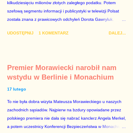
kilkudziesięciu milionów złotych zaległego podatku. Potem
szefową segmentu informacji i publicystyki w telewizji Polsat
została znana z prawicowych odchyleń Dorota Gawryluk.
Wczoraj gościem Polsat News była Julia Przyłębska –
UDOSTĘPNIJ
1 KOMENTARZ
DALEJ...
marionetka partii rządzącej, żona agenta SB, który jest obecnie
ambasadorem Polski w Berlinie, niby prezes niby Trybunału
konstytucyjnego. To znak, że Gawryluk starannie wykonała
zalecenia płynące z siedziby PiS, ponieważ Przyłębska bywa
Premier Morawiecki narobił nam
tylko tam, gdzie nie ma trudnych pytań. Taki obrót spraw
wstydu w Berlinie i Monachium
przyjmuję ze smutkiem. Właściciela Polsatu – Zygmunta
Solorza - uważam za absolutnego geniusza biznesu, któremu
17 lutego
konkurenci z TVP i TVN nie dorastają do pięt. Smutne, że
To nie była dobra wizyta Mateusza Morawieckiego u naszych
znowu dał się złamać partii Jarosława Kaczyńskiego. Znowu,
zachodnich sąsiadów. Najpierw na bzdury opowiadane przez
bo w 2007 roku też tak się stało. Na kilka tygodni przed
polskiego premiera nie dała się nabrać kanclerz Angela Merkel,
przedterminowymi wyborami parlamentarnymi do biur Solorza
a potem uczestnicy Konferencji Bezpieczeństwa w Monachium.
politycy PiS wysłali Agencję Bezpieczeństwa Wewnętrznego, a