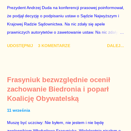
osoba z kwalifikacjami wpłaca na partię polityczną, a następnie
Prezydent Andrzej Duda na konferencji prasowej poinformował,
obejmuje prace w spółce, która jest zarządzana pośrednio
że podjął decyzję o podpisaniu ustaw o Sądzie Najwyższym i
przez ta partię. Przeciwnie. Przedstawienie pierwszej gr...
Krajowej Radzie Sądownictwa. Na nic zdały się apele
prawniczych autorytetów o zawetowanie ustaw. Na nic zdały
się analizy, z których wynikało, że podpisanie tych ustaw
UDOSTĘPNIJ
3 KOMENTARZE
DALEJ...
ostatecznie zniszczy niezależność sądów od woli polityków. To
smutny dzień w historii Polski. Andrzej Duda kosztem nas
wszystkich zrobił piękny prezent świąteczny ministrowi
sprawiedliwości i prokuratorowi generalnemu Zbigniewowi
Frasyniuk bezwzględnie ocenił
Ziobro. Żenujące są tłumaczenia Dudy, że podpisał ustawy, bo
zachowanie Biedronia i poparł
to jego ustawy. Prawda jest taka, że poprawki partii rządzącej
Koalicję Obywatelską
do tych ustaw były bardziej obszerne niż projekty ustaw
wysłane przez prezydenta do parlamentu. Andrzejowi Dudzie
11 września
od początku (od lipcowych wet do poprzednich ustaw) chodziło
wyłącznie o jego władzę nad sądownictwem kosztem władzy
Muszę być uczciwy: Nie byłem, nie jestem i nie będę
Zbigniewa Ziobry. W poprzednich ustawach Ziobro miał 100%
zwolennikiem Władysława Frasyniuka. Wielokrotnie pisałem o