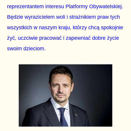
reprezentantem interesu Platformy Obywatelskiej.
Będzie wyrazicielem woli i strażnikiem praw tych
wszystkich w naszym kraju, którzy chcą spokojnie
żyć, uczciwie pracować i zapewniać dobre życie
swoim dzieciom.