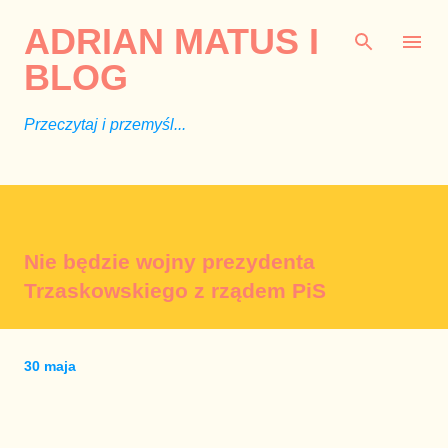
Przejdź do głównej zawartości
ADRIAN MATUS I
BLOG
Przeczytaj i przemyśl...
Nie będzie wojny prezydenta
Trzaskowskiego z rządem PiS
30 maja