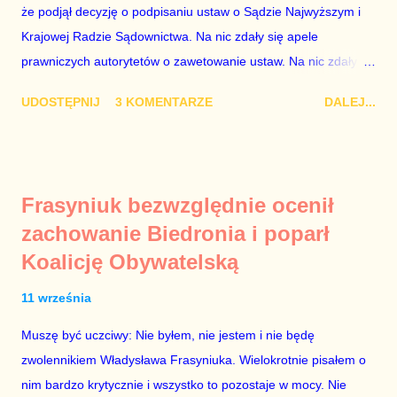
obejmuje prace w spółce, która jest zarządzana pośrednio
że podjął decyzję o podpisaniu ustaw o Sądzie Najwyższym i
przez ta partię. Przeciwnie. Przedstawienie pierwszej gr...
Krajowej Radzie Sądownictwa. Na nic zdały się apele
prawniczych autorytetów o zawetowanie ustaw. Na nic zdały
się analizy, z których wynikało, że podpisanie tych ustaw
UDOSTĘPNIJ
3 KOMENTARZE
DALEJ...
ostatecznie zniszczy niezależność sądów od woli polityków. To
smutny dzień w historii Polski. Andrzej Duda kosztem nas
wszystkich zrobił piękny prezent świąteczny ministrowi
sprawiedliwości i prokuratorowi generalnemu Zbigniewowi
Frasyniuk bezwzględnie ocenił
Ziobro. Żenujące są tłumaczenia Dudy, że podpisał ustawy, bo
zachowanie Biedronia i poparł
to jego ustawy. Prawda jest taka, że poprawki partii rządzącej
Koalicję Obywatelską
do tych ustaw były bardziej obszerne niż projekty ustaw
wysłane przez prezydenta do parlamentu. Andrzejowi Dudzie
11 września
od początku (od lipcowych wet do poprzednich ustaw) chodziło
wyłącznie o jego władzę nad sądownictwem kosztem władzy
Muszę być uczciwy: Nie byłem, nie jestem i nie będę
Zbigniewa Ziobry. W poprzednich ustawach Ziobro miał 100%
zwolennikiem Władysława Frasyniuka. Wielokrotnie pisałem o
władzy nad sądami, a Duda 0%. W nowych ustawach Ziobro
nim bardzo krytycznie i wszystko to pozostaje w mocy. Nie