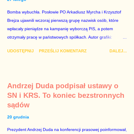
całego państwa. Zastrzeżenie „jeśli są prawdziwe” jest
konieczne, ponieważ mamy do czynienia z medium o
Bomba wybuchła. Posłowie PO Arkadiusz Myrcha i Krzysztof
wyjątkowo wątpliwej reputacji, ale mimo upływu czasu,
Brejza ujawnili wczoraj pierwszą grupę nazwisk osób, które
informacje nie zostały w żaden sposób zdementowane, a
wpłacały pieniądze na kampanię wyborczą PiS, a potem
oskarżany polityk milczy. Tygod...
otrzymały pracę w państwowych spółkach. Autor grafiki:
Damian Kujawa Mało kto zauważył konferencję prasową
UDOSTĘPNIJ
PRZEŚLIJ KOMENTARZ
DALEJ...
polityków PO na ten temat. Pokazanie kilkunastu przypadków
powinno wstrząsnąć opinią publiczną, a prokuratura powinna
natychmiast wszcząć śledztwo. Mechanizm opisany na
konferencji jest prosty. Określone osoby wpłacają pieniądze na
Andrzej Duda podpisał ustawy o
PiS, a następnie uzyskują stanowiska w spółkach Skarbu
SN i KRS. To koniec bezstronnych
Państwa ze względu na to, że partia PiS obsadziła zarządy
sądów
tych spółek i wymienia profesjonalistów na kadry partyjne.
Mamy tutaj do czynienia nie ze zjawiskiem jednostkowym,
20 grudnia
które zawsze może się zdarzyć, a polegającym na tym, że
osoba z kwalifikacjami wpłaca na partię polityczną, a następnie
Prezydent Andrzej Duda na konferencji prasowej poinformował,