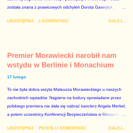
została znana z prawicowych odchyleń Dorota Gawryluk.
Wczoraj gościem Polsat News była Julia Przyłębska –
UDOSTĘPNIJ
1 KOMENTARZ
DALEJ...
marionetka partii rządzącej, żona agenta SB, który jest obecnie
ambasadorem Polski w Berlinie, niby prezes niby Trybunału
konstytucyjnego. To znak, że Gawryluk starannie wykonała
zalecenia płynące z siedziby PiS, ponieważ Przyłębska bywa
Premier Morawiecki narobił nam
tylko tam, gdzie nie ma trudnych pytań. Taki obrót spraw
wstydu w Berlinie i Monachium
przyjmuję ze smutkiem. Właściciela Polsatu – Zygmunta
Solorza - uważam za absolutnego geniusza biznesu, któremu
17 lutego
konkurenci z TVP i TVN nie dorastają do pięt. Smutne, że
To nie była dobra wizyta Mateusza Morawieckiego u naszych
znowu dał się złamać partii Jarosława Kaczyńskiego. Znowu,
zachodnich sąsiadów. Najpierw na bzdury opowiadane przez
bo w 2007 roku też tak się stało. Na kilka tygodni przed
polskiego premiera nie dała się nabrać kanclerz Angela Merkel,
przedterminowymi wyborami parlamentarnymi do biur Solorza
a potem uczestnicy Konferencji Bezpieczeństwa w Monachium.
politycy PiS wysłali Agencję Bezpieczeństwa Wewnętrznego, a
Najpierw Berlin. Oglądając wspólną konferencję prasową
kilka dni później...
UDOSTĘPNIJ
PRZEŚLIJ KOMENTARZ
DALEJ...
Merkel i Morawieckiego narastało we mnie zażenowanie. Było