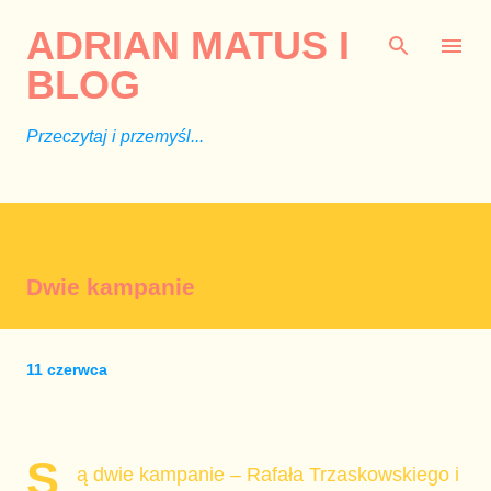
Przejdź do głównej zawartości
ADRIAN MATUS I
BLOG
Przeczytaj i przemyśl...
Dwie kampanie
11 czerwca
S
ą dwie kampanie – Rafała Trzaskowskiego i