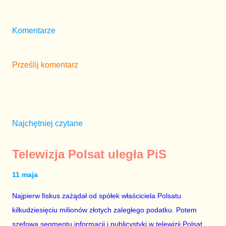
Komentarze
Prześlij komentarz
Najchętniej czytane
Telewizja Polsat uległa PiS
11 maja
Najpierw fiskus zażądał od spółek właściciela Polsatu
kilkudziesięciu milionów złotych zaległego podatku. Potem
szefową segmentu informacji i publicystyki w telewizji Polsat