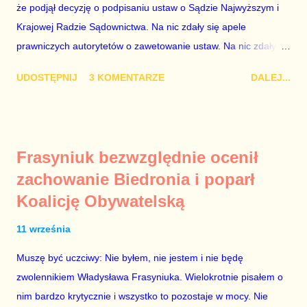
obejmuje prace w spółce, która jest zarządzana pośrednio
że podjął decyzję o podpisaniu ustaw o Sądzie Najwyższym i
przez ta partię. Przeciwnie. Przedstawienie pierwszej gr...
Krajowej Radzie Sądownictwa. Na nic zdały się apele
prawniczych autorytetów o zawetowanie ustaw. Na nic zdały
się analizy, z których wynikało, że podpisanie tych ustaw
UDOSTĘPNIJ
3 KOMENTARZE
DALEJ...
ostatecznie zniszczy niezależność sądów od woli polityków. To
smutny dzień w historii Polski. Andrzej Duda kosztem nas
wszystkich zrobił piękny prezent świąteczny ministrowi
sprawiedliwości i prokuratorowi generalnemu Zbigniewowi
Frasyniuk bezwzględnie ocenił
Ziobro. Żenujące są tłumaczenia Dudy, że podpisał ustawy, bo
zachowanie Biedronia i poparł
to jego ustawy. Prawda jest taka, że poprawki partii rządzącej
Koalicję Obywatelską
do tych ustaw były bardziej obszerne niż projekty ustaw
wysłane przez prezydenta do parlamentu. Andrzejowi Dudzie
11 września
od początku (od lipcowych wet do poprzednich ustaw) chodziło
wyłącznie o jego władzę nad sądownictwem kosztem władzy
Muszę być uczciwy: Nie byłem, nie jestem i nie będę
Zbigniewa Ziobry. W poprzednich ustawach Ziobro miał 100%
zwolennikiem Władysława Frasyniuka. Wielokrotnie pisałem o
władzy nad sądami, a Duda 0%. W nowych ustawach Ziobro
nim bardzo krytycznie i wszystko to pozostaje w mocy. Nie