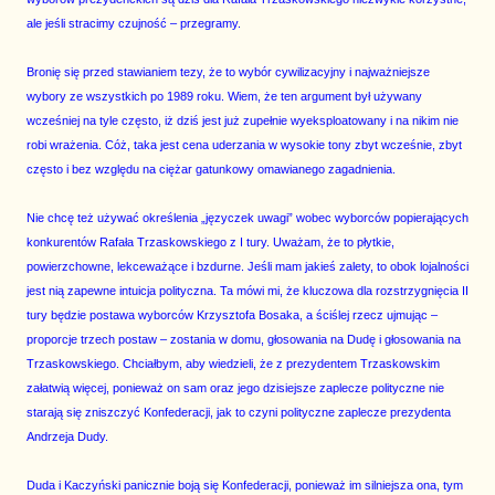
ale jeśli stracimy czujność – przegramy.
Bronię się przed stawianiem tezy, że to wybór cywilizacyjny i najważniejsze
wybory ze wszystkich po 1989 roku. Wiem, że ten argument był używany
wcześniej na tyle często, iż dziś jest już zupełnie wyeksploatowany i na nikim nie
robi wrażenia. Cóż, taka jest cena uderzania w wysokie tony zbyt wcześnie, zbyt
często i bez względu na ciężar gatunkowy omawianego zagadnienia.
Nie chcę też używać określenia „języczek uwagi” wobec wyborców popierających
konkurentów Rafała Trzaskowskiego z I tury. Uważam, że to płytkie,
powierzchowne, lekceważące i bzdurne. Jeśli mam jakieś zalety, to obok lojalności
jest nią zapewne intuicja polityczna. Ta mówi mi, że kluczowa dla rozstrzygnięcia II
tury będzie postawa wyborców Krzysztofa Bosaka, a ściślej rzecz ujmując –
proporcje trzech postaw – zostania w domu, głosowania na Dudę i głosowania na
Trzaskowskiego. Chciałbym, aby wiedzieli, że z prezydentem Trzaskowskim
załatwią więcej, ponieważ on sam oraz jego dzisiejsze zaplecze polityczne nie
starają się zniszczyć Konfederacji, jak to czyni polityczne zaplecze prezydenta
Andrzeja Dudy.
Duda i Kaczyński panicznie boją się Konfederacji, ponieważ im silniejsza ona, tym