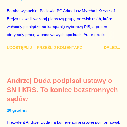
całego państwa. Zastrzeżenie „jeśli są prawdziwe” jest
konieczne, ponieważ mamy do czynienia z medium o
Bomba wybuchła. Posłowie PO Arkadiusz Myrcha i Krzysztof
wyjątkowo wątpliwej reputacji, ale mimo upływu czasu,
Brejza ujawnili wczoraj pierwszą grupę nazwisk osób, które
informacje nie zostały w żaden sposób zdementowane, a
wpłacały pieniądze na kampanię wyborczą PiS, a potem
oskarżany polityk milczy. Tygod...
otrzymały pracę w państwowych spółkach. Autor grafiki:
Damian Kujawa Mało kto zauważył konferencję prasową
UDOSTĘPNIJ
PRZEŚLIJ KOMENTARZ
DALEJ...
polityków PO na ten temat. Pokazanie kilkunastu przypadków
powinno wstrząsnąć opinią publiczną, a prokuratura powinna
natychmiast wszcząć śledztwo. Mechanizm opisany na
konferencji jest prosty. Określone osoby wpłacają pieniądze na
Andrzej Duda podpisał ustawy o
PiS, a następnie uzyskują stanowiska w spółkach Skarbu
SN i KRS. To koniec bezstronnych
Państwa ze względu na to, że partia PiS obsadziła zarządy
sądów
tych spółek i wymienia profesjonalistów na kadry partyjne.
Mamy tutaj do czynienia nie ze zjawiskiem jednostkowym,
20 grudnia
które zawsze może się zdarzyć, a polegającym na tym, że
osoba z kwalifikacjami wpłaca na partię polityczną, a następnie
Prezydent Andrzej Duda na konferencji prasowej poinformował,