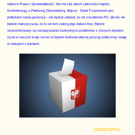
słabsze Prawo i Sprawiedliwość. Nie ma zaś takich zależności między
Konfederacją, a Platformą Obywatelską. Więcej – Rafał Trzaskowski jest
politykiem nowej generacji – nie będzie udawał, że nie zna liderów PO, ale też nie
będzie miał poczucia, że to od nich zależą jego dalsze losy. Będzie
skoncentrowany na rozwiązywaniu konkretnych problemów z różnych dziedzin
życia w naszym kraju i przez to będzie budował własną pozycję polityczną i wagę
w relacjach z partiami.
UDOSTĘPNIJ