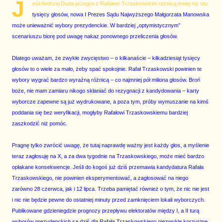
J
eśli Andrzej Duda przegra z Rafałem Trzaskowskim różnicą mniej niż stu
tysięcy głosów, nowa I Prezes Sądu Najwyższego Małgorzata Manowska
może unieważnić wybory prezydenckie. W bardziej „optymistycznym”
scenariuszu biorę pod uwagę nakaz ponownego przeliczenia głosów.
Dlatego uważam, że zwykłe zwycięstwo – o kilkanaście – kilkadziesiąt tysięcy
głosów to o wiele za mało, żeby spać spokojnie. Rafał Trzaskowski powinien te
wybory wygrać bardzo wyraźną różnicą – co najmniej pół miliona głosów. Broń
boże, nie mam zamiaru nikogo skłaniać do rezygnacji z kandydowania – karty
wyborcze zapewne są już wydrukowane, a poza tym, próby wymuszanie na kimś
poddania się bez weryfikacji, mogłyby Rafałowi Trzaskowskiemu bardziej
zaszkodzić niż pomóc.
Pragnę tylko zwrócić uwagę, że tutaj naprawdę ważny jest każdy głos, a myślenie
teraz zagłosuję na X, a za dwa tygodnie na Trzaskowskiego, może mieć bardzo
opłakane konsekwencje. Jeśli do kogoś już dziś przemawia kandydatura Rafała
Trzaskowskiego, nie powinien eksperymentować, a zagłosować na niego
zarówno 28 czerwca, jak i 12 lipca. Trzeba pamiętać również o tym, że nic nie jest
i nic nie będzie pewne do ostatniej minuty przed zamknięciem lokali wyborczych.
Publikowane gdzieniegdzie prognozy przepływu elektoratów między I, a II turą
wyborów prezydenckich są dziś dla Rafała Trzaskowskiego niezwykle korzystne,