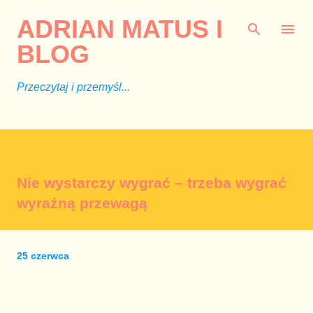
Przejdź do głównej zawartości
ADRIAN MATUS I
BLOG
Przeczytaj i przemyśl...
Nie wystarczy wygrać – trzeba wygrać
wyraźną przewagą
25 czerwca