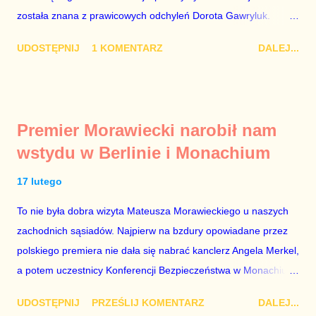
została znana z prawicowych odchyleń Dorota Gawryluk.
Wczoraj gościem Polsat News była Julia Przyłębska –
UDOSTĘPNIJ
1 KOMENTARZ
DALEJ...
marionetka partii rządzącej, żona agenta SB, który jest obecnie
ambasadorem Polski w Berlinie, niby prezes niby Trybunału
konstytucyjnego. To znak, że Gawryluk starannie wykonała
zalecenia płynące z siedziby PiS, ponieważ Przyłębska bywa
Premier Morawiecki narobił nam
tylko tam, gdzie nie ma trudnych pytań. Taki obrót spraw
wstydu w Berlinie i Monachium
przyjmuję ze smutkiem. Właściciela Polsatu – Zygmunta
Solorza - uważam za absolutnego geniusza biznesu, któremu
17 lutego
konkurenci z TVP i TVN nie dorastają do pięt. Smutne, że
To nie była dobra wizyta Mateusza Morawieckiego u naszych
znowu dał się złamać partii Jarosława Kaczyńskiego. Znowu,
zachodnich sąsiadów. Najpierw na bzdury opowiadane przez
bo w 2007 roku też tak się stało. Na kilka tygodni przed
polskiego premiera nie dała się nabrać kanclerz Angela Merkel,
przedterminowymi wyborami parlamentarnymi do biur Solorza
a potem uczestnicy Konferencji Bezpieczeństwa w Monachium.
politycy PiS wysłali Agencję Bezpieczeństwa Wewnętrznego, a
Najpierw Berlin. Oglądając wspólną konferencję prasową
kilka dni później...
UDOSTĘPNIJ
PRZEŚLIJ KOMENTARZ
DALEJ...
Merkel i Morawieckiego narastało we mnie zażenowanie. Było