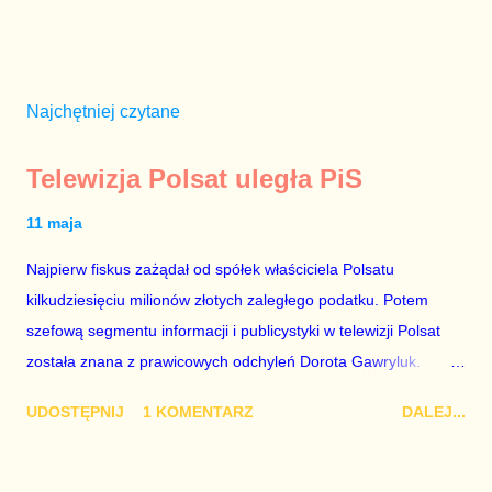
Najchętniej czytane
Telewizja Polsat uległa PiS
11 maja
Najpierw fiskus zażądał od spółek właściciela Polsatu
kilkudziesięciu milionów złotych zaległego podatku. Potem
szefową segmentu informacji i publicystyki w telewizji Polsat
została znana z prawicowych odchyleń Dorota Gawryluk.
Wczoraj gościem Polsat News była Julia Przyłębska –
UDOSTĘPNIJ
1 KOMENTARZ
DALEJ...
marionetka partii rządzącej, żona agenta SB, który jest obecnie
ambasadorem Polski w Berlinie, niby prezes niby Trybunału
konstytucyjnego. To znak, że Gawryluk starannie wykonała