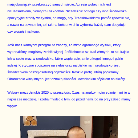
mają obowiązek przekroczyć samych siebie. Agresja wobec nich jest
nieuzasadniona, niemądra i szkodliwa. Niezależnie od tego czy inne środowiska
opozycyjne zrobiły wszystko, co mogły, aby Trzaskowskiemu pomóc (pewnie nie,
a nawet na pewno nie), to i tak na końcu, w dniu wyborów każdy sam decyduje
czy głosuje i na kogo.
Jeśli nasz kandydat przegrał, to znaczy, że mimo ogromnego wysiłku, który
wykonaliśmy, mogliśmy zrobić więcej. Jeśli chcecie szukać winnych, to szukajcie
ich w sobie oraz w środowisku, które wspieracie, a nie u kogoś innego i gdzie
indziej. Krytyczne spojrzenie na siebie oraz na bliskie nam środowisko, jest
świadectwem naszej osobistej dojrzałości i troski o partię, którą popieramy.
Obarczanie winą innych, jest oznaką słabości i cwaniackim pójściem na skróty.
Wybory prezydenckie 2020 to przeszłość. Czas na analizy moim zdaniem minie w
najbliższą niedzielę. Trzeba myśleć o tym, co przed nami, bo na przyszłość mamy
wpływ.