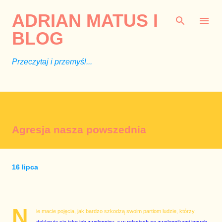
Przejdź do głównej zawartości
ADRIAN MATUS I
BLOG
Przeczytaj i przemyśl...
Agresja nasza powszednia
16 lipca
N
ie macie pojęcia, jak bardzo szkodzą swoim partiom ludzie, którzy