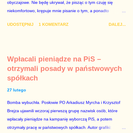
obyczajowe. Nie będę ukrywał, że pisząc o tym czuję się
Dudy, obowiązkiem każdego przyzwoitego człowieka i
niekomfortowo, krępuje mnie pisanie o tym, a ponadto
szanującego podstawowe reguły demokraty jest takie
uważam, że polityka, a zwłaszcza polityka poważna, oparta na
referendum zbojkotować. W procedurze zmiany Konstytu...
UDOSTĘPNIJ
1 KOMENTARZ
DALEJ...
rozumie, wiedzy i zdrowym rozsądku, powinna od kwestii
łóżkowych trzymać się jak najdalej, ponieważ polityka to
sprawy publiczne, a sprawy intymne powinny pozostać
prywatne. Gdy jednak na światło dzienne wypływają informacje
Wpłacali pieniądze na PiS –
o seksaferze z udziałem prominentnego polityka partii
otrzymali posady w państwowych
rządzącej i – przynajmniej formalnie – drugiej osoby w
spółkach
państwie, sprawy prywatne nie tylko stają się publiczne, ale też
– jeśli są prawdziwe – zagrażają interesowi publicznemu
27 lutego
całego państwa. Zastrzeżenie „jeśli są prawdziwe” jest
konieczne, ponieważ mamy do czynienia z medium o
Bomba wybuchła. Posłowie PO Arkadiusz Myrcha i Krzysztof
wyjątkowo wątpliwej reputacji, ale mimo upływu czasu,
Brejza ujawnili wczoraj pierwszą grupę nazwisk osób, które
informacje nie zostały w żaden sposób zdementowane, a
wpłacały pieniądze na kampanię wyborczą PiS, a potem
oskarżany polityk milczy. Tygod...
otrzymały pracę w państwowych spółkach. Autor grafiki: