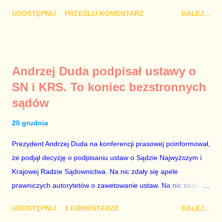
Damian Kujawa Mało kto zauważył konferencję prasową
UDOSTĘPNIJ
PRZEŚLIJ KOMENTARZ
DALEJ...
polityków PO na ten temat. Pokazanie kilkunastu przypadków
powinno wstrząsnąć opinią publiczną, a prokuratura powinna
natychmiast wszcząć śledztwo. Mechanizm opisany na
konferencji jest prosty. Określone osoby wpłacają pieniądze na
Andrzej Duda podpisał ustawy o
PiS, a następnie uzyskują stanowiska w spółkach Skarbu
SN i KRS. To koniec bezstronnych
Państwa ze względu na to, że partia PiS obsadziła zarządy
sądów
tych spółek i wymienia profesjonalistów na kadry partyjne.
Mamy tutaj do czynienia nie ze zjawiskiem jednostkowym,
20 grudnia
które zawsze może się zdarzyć, a polegającym na tym, że
osoba z kwalifikacjami wpłaca na partię polityczną, a następnie
Prezydent Andrzej Duda na konferencji prasowej poinformował,
obejmuje prace w spółce, która jest zarządzana pośrednio
że podjął decyzję o podpisaniu ustaw o Sądzie Najwyższym i
przez ta partię. Przeciwnie. Przedstawienie pierwszej gr...
Krajowej Radzie Sądownictwa. Na nic zdały się apele
prawniczych autorytetów o zawetowanie ustaw. Na nic zdały
się analizy, z których wynikało, że podpisanie tych ustaw
UDOSTĘPNIJ
3 KOMENTARZE
DALEJ...
ostatecznie zniszczy niezależność sądów od woli polityków. To