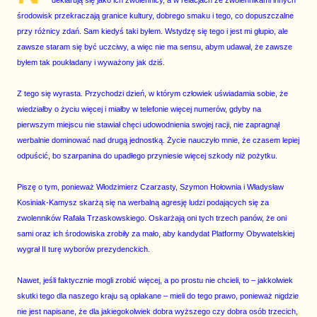
deklarują się jako ich zwolennicy, a w relacjach ze zwolennikami innych
środowisk przekraczają granice kultury, dobrego smaku i tego, co dopuszczalne
przy różnicy zdań. Sam kiedyś taki byłem. Wstydzę się tego i jest mi głupio, ale
zawsze staram się być uczciwy, a więc nie ma sensu, abym udawał, że zawsze
byłem tak poukładany i wyważony jak dziś.
Z tego się wyrasta. Przychodzi dzień, w którym człowiek uświadamia sobie, że
wiedziałby o życiu więcej i miałby w telefonie więcej numerów, gdyby na
pierwszym miejscu nie stawiał chęci udowodnienia swojej racji, nie zapragnął
werbalnie dominować nad drugą jednostką. Życie nauczyło mnie, że czasem lepiej
odpuścić, bo szarpanina do upadłego przyniesie więcej szkody niż pożytku.
Piszę o tym, ponieważ Włodzimierz Czarzasty, Szymon Hołownia i Władysław
Kosiniak-Kamysz skarżą się na werbalną agresję ludzi podających się za
zwolenników Rafała Trzaskowskiego. Oskarżają oni tych trzech panów, że oni
sami oraz ich środowiska zrobiły za mało, aby kandydat Platformy Obywatelskiej
wygrał II turę wyborów prezydenckich.
Nawet, jeśli faktycznie mogli zrobić więcej, a po prostu nie chcieli, to – jakkolwiek
skutki tego dla naszego kraju są opłakane – mieli do tego prawo, ponieważ nigdzie
nie jest napisane, że dla jakiegokolwiek dobra wyższego czy dobra osób trzecich,