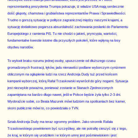
reprezentantką prezydenta Trumpa pokazuje, iż władze USA mają serdecznie
dość głupoty, chamstwa i grubiaństwa reprezentantów Prawa i Sprawiedliwości.
Trudno o gorszą sytuację w polityce zagranicznej między naszymi krajami, a
sytuację dodatkowo pogarsza absurdalność zachowania posłanki do Parlamentu
Europejskiego z ramienia PiS. Tu nie chodzi o jakieś, pryncypia, wartości,
fundamentalne kwestie istotne dla przyszłych pokoleń, które wpłyną na losy
obydwu narodów.
To wykwit braku rozumu jednej osoby, upuszczenie od dłuższego czasu
gromadzonych frustracji, lęków, jadu nienawiści podlane wyborczym cynizmem
obliczonym na ogłupienie ludzi na rzecz Andrzeja Dudy tuż przed końcem
kampanii wyborczej, którą Rafał Trzaskowski wywrócił do góry nogami. Sytuacja
jest niezwykle poważna, ponieważ zostanie w Stanach Zjednoczonych
zapamiętana na bardzo długo nawet, jeśli w Polsce będzie żyła tylko 2-3 dni.
Wyobraźcie sobie, co Beata Mazurek mówi ludziom na spotkaniach bez kamer,
skoro publicznie mówi to, co powiedziała o TVN.
Sztab Andrzeja Dudy ma teraz ogromny problem. Jako stronnik Rafała
Trzaskowskiego powinienem być szczęśliwy, ale nie potrafię cieszyć się z tego,
że kraj, w którym się urodziłem i w którym umrę jest pośmiewiskiem i jest