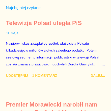
Najchętniej czytane
Telewizja Polsat uległa PiS
11 maja
Najpierw fiskus zażądał od spółek właściciela Polsatu
kilkudziesięciu milionów złotych zaległego podatku. Potem
szefową segmentu informacji i publicystyki w telewizji Polsat
została znana z prawicowych odchyleń Dorota Gawryluk.
Wczoraj gościem Polsat News była Julia Przyłębska –
UDOSTĘPNIJ
1 KOMENTARZ
DALEJ...
marionetka partii rządzącej, żona agenta SB, który jest obecnie
ambasadorem Polski w Berlinie, niby prezes niby Trybunału
konstytucyjnego. To znak, że Gawryluk starannie wykonała
zalecenia płynące z siedziby PiS, ponieważ Przyłębska bywa
Premier Morawiecki narobił nam
tylko tam, gdzie nie ma trudnych pytań. Taki obrót spraw