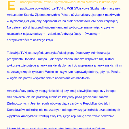
E
urodeputowana Prawa i Sprawiedliwości Beata Mazurek łaskawa była
publicznie powiedzieć, że TVN to WSI (Wojskowe Służby Informacyjne).
Ambasador Stanów Zjednoczonych w Polsce użyła najostrzejszego z możliwych
w dyplomacji języka, aby odpowiedzieć na atak przedstawicielki partii rządzącej.
Na cztery i pół dnia przed końcem kampanii wyborczej mamy więc kryzys w
relacjach z najważniejszym - zdaniem Andrzeja Dudy – światowym
sprzymierzeńcem naszego kraju.
Telewizja TVN jest częścią amerykańskiej grupy Discovery. Administracja
prezydenta Donalda Trumpa - jak chyba żadna inna we współczesnej historii –
wykorzystuje potęgę amerykańskiej dyplomacji do wspierania amerykańskich firm
na zewnętrznych rynkach. Wolno im i są w tym naprawdę dobrzy, gdy np. Polska
w ogóle nie potrafi wspierać firm z nadwiślańskim kapitałem.
Amerykańscy politycy mogą nie lubić tej czy innej telewizji lub tego czy innego
dziennikarza, ale nie pozwolą zrobić im krzywdy poza granicami Stanów
Zjednoczonych. Jest to reguła obowiązująca zarówno Republikanów, jak i
Demokratów, od której nie ma żadnych odstępstw czy jakkolwiek uzasadnionych
wyjątków. Amerykanie traktują swój kraj i jego reputację śmiertelnie poważnie.
Niezwykle ostra reakcja pani ambasador, która jest przecież w Polsce