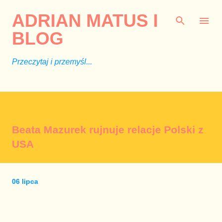
Przejdź do głównej zawartości
ADRIAN MATUS I
BLOG
Przeczytaj i przemyśl...
Beata Mazurek rujnuje relacje Polski z
USA
06 lipca