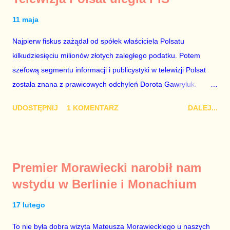
11 maja
Najpierw fiskus zażądał od spółek właściciela Polsatu
kilkudziesięciu milionów złotych zaległego podatku. Potem
szefową segmentu informacji i publicystyki w telewizji Polsat
została znana z prawicowych odchyleń Dorota Gawryluk.
Wczoraj gościem Polsat News była Julia Przyłębska –
UDOSTĘPNIJ
1 KOMENTARZ
DALEJ...
marionetka partii rządzącej, żona agenta SB, który jest obecnie
ambasadorem Polski w Berlinie, niby prezes niby Trybunału
konstytucyjnego. To znak, że Gawryluk starannie wykonała
zalecenia płynące z siedziby PiS, ponieważ Przyłębska bywa
Premier Morawiecki narobił nam
tylko tam, gdzie nie ma trudnych pytań. Taki obrót spraw
wstydu w Berlinie i Monachium
przyjmuję ze smutkiem. Właściciela Polsatu – Zygmunta
Solorza - uważam za absolutnego geniusza biznesu, któremu
17 lutego
konkurenci z TVP i TVN nie dorastają do pięt. Smutne, że
To nie była dobra wizyta Mateusza Morawieckiego u naszych
znowu dał się złamać partii Jarosława Kaczyńskiego. Znowu,