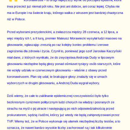
koronawirusa – to drugi najwyższy wynik od początku epidemii, która
trwa przecież już niemal pół roku. Nie jest ani dobrze, ani coraz lepiej. Chyba nie
ma w Europie i na świecie kraju, którego walka z wirusem jest bardziej chaotyczna
niż w Polsce.
Przed wyborami prezydenckimi, a zwłaszcza między 28 czerwca, a 12 lipca, a
więc między ich I, a II turą, premier Mateusz Morawiecki wysyłał ludzi masowo na
głosowanie, ogłaszając zresztą po raz kolejny koniec problemu i zerowe
zagrożenia dla zdrowia i życia. Czynił to, ponieważ jego szef Jarosław Kaczyński
miał dane, z których wynikało, że do zwycięstwa Andrzeja Dudy w lipcowym
głosowaniu niezbędne będą głosy ponad ośmiuset tysięcy osób starszych, które
nie wzięły udziału w czerwcowym głosowaniu – właśnie z obawy przed
koronawirusem. Plan się udał, te brakujące głosy znalazły się w urnach
wyborczych w drugim głosowaniu, a Andrzej Duda wygrał wybory.
Dziś wiemy, że całe to zaklinanie epidemicznej rzeczywistości było tylko
bezkresnym cynizmem politycznym ludzi chorych na władzę i posranych ze
strachu na myśl o jej utracie i następującą po nich odpowiedzialnością przed
prokuratorem, sędzią i ludźmi, którzy już wtedy nie będą zahipnotyzowani przez
TVP. Wiemy też, że w Polsce wykonuje się ułamek niezbędnej liczby testów, a to
oznacza, że nawet bardzo wysokie liczby zachorowań są i tak kilkukrotnie