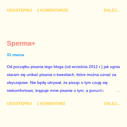
nie raz złamie. Nie wezmę udziału w referendum nawet, gdyby
UDOSTĘPNIJ
2 KOMENTARZE
DALEJ...
trwało pół roku, lokal do głosowania znajdował się w
„Biedronce” albo w „Lidlu”, a za udział w głosowaniu dawano
zimne piwo. Andrzej Duda chce kosztem ok. 150 mln zł z
pieniędzy nas wszystkich dodać sobie znaczenia. Nie ma na to
Sperma+
mojej zgody. Prezydent Andrzej Duda zapowiedział, że złoży do
Senatu wniosek o dwudniowe referendum, które miałoby odbyć
31 marca
się w dniach 10-11 listopada 2018 roku. Nikt tego referendum
Od początku pisania tego bloga (od września 2012 r.) jak ognia
nie chce – ani partia rządząca, ani partie opozycyjne. Jeśli w
staram się unikać pisania o kwestiach, które można uznać za
siedzibie PiS zapadnie decyzja, aby głosować zgodnie z wolą
obyczajowe. Nie będę ukrywał, że pisząc o tym czuję się
Dudy, obowiązkiem każdego przyzwoitego człowieka i
niekomfortowo, krępuje mnie pisanie o tym, a ponadto
szanującego podstawowe reguły demokraty jest takie
uważam, że polityka, a zwłaszcza polityka poważna, oparta na
referendum zbojkotować. W procedurze zmiany Konstytu...
UDOSTĘPNIJ
1 KOMENTARZ
DALEJ...
rozumie, wiedzy i zdrowym rozsądku, powinna od kwestii
łóżkowych trzymać się jak najdalej, ponieważ polityka to
sprawy publiczne, a sprawy intymne powinny pozostać