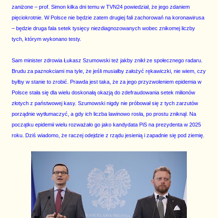
zaniżone – prof. Simon kilka dni temu w TVN24 powiedział, że jego zdaniem
pięciokrotnie. W Polsce nie będzie zatem drugiej fali zachorowań na koronawirusa
– będzie druga fala setek tysięcy niezdiagnozowanych wobec znikomej liczby
tych, którym wykonano testy.
Sam minister zdrowia Łukasz Szumowski też jakby znikł ze społecznego radaru.
Brudu za paznokciami ma tyle, że jeśli musiałby założyć rękawiczki, nie wiem, czy
byłby w stanie to zrobić. Prawda jest taka, że za jego przyzwoleniem epidemia w
Polsce stała się dla wielu doskonałą okazją do zdefraudowania setek milionów
złotych z państwowej kasy. Szumowski nigdy nie próbował się z tych zarzutów
porządnie wytłumaczyć, a gdy ich liczba lawinowo rosła, po prostu zniknął. Na
początku epidemii wielu rozważało go jako kandydata PiS na prezydenta w 2025
roku. Dziś wiadomo, że raczej odejdzie z rządu jesienią i zapadnie się pod ziemię.