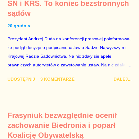
SN i KRS. To koniec bezstronnych
Państwa ze względu na to, że partia PiS obsadziła zarządy
sądów
tych spółek i wymienia profesjonalistów na kadry partyjne.
Mamy tutaj do czynienia nie ze zjawiskiem jednostkowym,
20 grudnia
które zawsze może się zdarzyć, a polegającym na tym, że
osoba z kwalifikacjami wpłaca na partię polityczną, a następnie
Prezydent Andrzej Duda na konferencji prasowej poinformował,
obejmuje prace w spółce, która jest zarządzana pośrednio
że podjął decyzję o podpisaniu ustaw o Sądzie Najwyższym i
przez ta partię. Przeciwnie. Przedstawienie pierwszej gr...
Krajowej Radzie Sądownictwa. Na nic zdały się apele
prawniczych autorytetów o zawetowanie ustaw. Na nic zdały
się analizy, z których wynikało, że podpisanie tych ustaw
UDOSTĘPNIJ
3 KOMENTARZE
DALEJ...
ostatecznie zniszczy niezależność sądów od woli polityków. To
smutny dzień w historii Polski. Andrzej Duda kosztem nas
wszystkich zrobił piękny prezent świąteczny ministrowi
sprawiedliwości i prokuratorowi generalnemu Zbigniewowi
Frasyniuk bezwzględnie ocenił
Ziobro. Żenujące są tłumaczenia Dudy, że podpisał ustawy, bo
zachowanie Biedronia i poparł
to jego ustawy. Prawda jest taka, że poprawki partii rządzącej
Koalicję Obywatelską
do tych ustaw były bardziej obszerne niż projekty ustaw