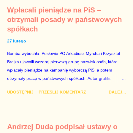
prywatne. Gdy jednak na światło dzienne wypływają informacje
Wpłacali pieniądze na PiS –
o seksaferze z udziałem prominentnego polityka partii
otrzymali posady w państwowych
rządzącej i – przynajmniej formalnie – drugiej osoby w
spółkach
państwie, sprawy prywatne nie tylko stają się publiczne, ale też
– jeśli są prawdziwe – zagrażają interesowi publicznemu
27 lutego
całego państwa. Zastrzeżenie „jeśli są prawdziwe” jest
konieczne, ponieważ mamy do czynienia z medium o
Bomba wybuchła. Posłowie PO Arkadiusz Myrcha i Krzysztof
wyjątkowo wątpliwej reputacji, ale mimo upływu czasu,
Brejza ujawnili wczoraj pierwszą grupę nazwisk osób, które
informacje nie zostały w żaden sposób zdementowane, a
wpłacały pieniądze na kampanię wyborczą PiS, a potem
oskarżany polityk milczy. Tygod...
otrzymały pracę w państwowych spółkach. Autor grafiki:
Damian Kujawa Mało kto zauważył konferencję prasową
UDOSTĘPNIJ
PRZEŚLIJ KOMENTARZ
DALEJ...
polityków PO na ten temat. Pokazanie kilkunastu przypadków
powinno wstrząsnąć opinią publiczną, a prokuratura powinna
natychmiast wszcząć śledztwo. Mechanizm opisany na
konferencji jest prosty. Określone osoby wpłacają pieniądze na
Andrzej Duda podpisał ustawy o
PiS, a następnie uzyskują stanowiska w spółkach Skarbu