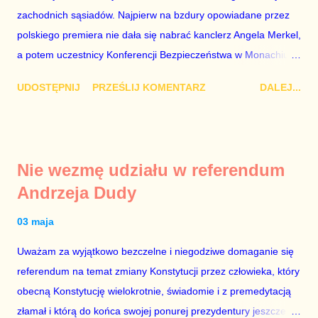
zachodnich sąsiadów. Najpierw na bzdury opowiadane przez
bo w 2007 roku też tak się stało. Na kilka tygodni przed
polskiego premiera nie dała się nabrać kanclerz Angela Merkel,
przedterminowymi wyborami parlamentarnymi do biur Solorza
a potem uczestnicy Konferencji Bezpieczeństwa w Monachium.
politycy PiS wysłali Agencję Bezpieczeństwa Wewnętrznego, a
Najpierw Berlin. Oglądając wspólną konferencję prasową
kilka dni później...
UDOSTĘPNIJ
PRZEŚLIJ KOMENTARZ
DALEJ...
Merkel i Morawieckiego narastało we mnie zażenowanie. Było
mi przykro, że premier mojego kraju świadomie kłamie mówiąc,
że polskie sądy pracują najwolniej w Europie, a prawda jest
taka, że są w środku zestawienia. Potem, gdy opowiadał
Nie wezmę udziału w referendum
brednie, że Polska może być motorem wzrostu gospodarczego
Andrzeja Dudy
całej Unii Europejskiej. To tak, jakby rower miał ciągnąć
samochód ciężarowy. Premier Morawiecki nie poprzestał
03 maja
jednak na tym i porównał PKB Polski i Hiszpanii, ale – uwaga –
Uważam za wyjątkowo bezczelne i niegodziwe domaganie się
z roku 1951, czyli czasów stalinizmu. To pewnie dlatego, że nie
referendum na temat zmiany Konstytucji przez człowieka, który
chciało mu przejść przez gardło pochwalenie gospodarczej
obecną Konstytucję wielokrotnie, świadomie i z premedytacją
sytuacji naszego kraju z lat 2007-2015. Bardzo to małe i
złamał i którą do końca swojej ponurej prezydentury jeszcze
smutne – niegodne premiera polskiego rządu. Generalnie, M...