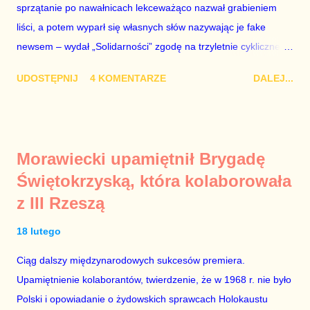
sprzątanie po nawałnicach lekceważąco nazwał grabieniem
Koalicję Obywatelską i – tak samo jak kiedyś Petru – ogłasza,
liści, a potem wyparł się własnych słów nazywając je fake
że chce być premierem. Grzegorz Schetyna nigdy tego nie
newsem – wydał „Solidarności” zgodę na trzyletnie cykliczne
robi. Szkalowanie Koalicji Obywatelskiej to droga donikąd, a
zgromadzenia w Gdańsku z okazji podpisania Porozumień
pr...
UDOSTĘPNIJ
4 KOMENTARZE
DALEJ...
Sierpniowych, co oznacza, że 31 sierpnia przed Stocznią
Gdańską nie będą mogły odbyć się alternatywne uroczystości z
udziałem Lecha Wałęsy oraz innych bohaterów wydarzeń z
1980 r. Proces usuwania Lecha Wałęsy z historii polskich
Morawiecki upamiętnił Brygadę
przemian demokratycznych 1989 r. trwa w Polsce od dawna.
Świętokrzyską, która kolaborowała
Ci, którzy przespali moment wielkiego narodowego zrywu albo
z III Rzeszą
po prostu nie mieli odwagi stanąć naprzeciw brutalnej machiny
komunistycznej represji, od lat starają umniejszać zasługi
18 lutego
prawdziwych bohaterów, aby dodać znaczenie własnym
zupełnie nieheroicznym, a często wręcz znikomym działaniom
Ciąg dalszy międzynarodowych sukcesów premiera.
po stronie „Solidarności” w tamtych trudnych czasach. Lech
Upamiętnienie kolaborantów, twierdzenie, że w 1968 r. nie było
Kaczyński / fot. autor nieznany. Plan jest taki, aby zastąpić
Polski i opowiadanie o żydowskich sprawcach Holokaustu