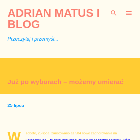
Przejdź do głównej zawartości
ADRIAN MATUS I
BLOG
Przeczytaj i przemyśl...
Już po wyborach – możemy umierać
25 lipca
W
sobotę, 25 lipca, zanotowano aż 584 nowe zachorowania na