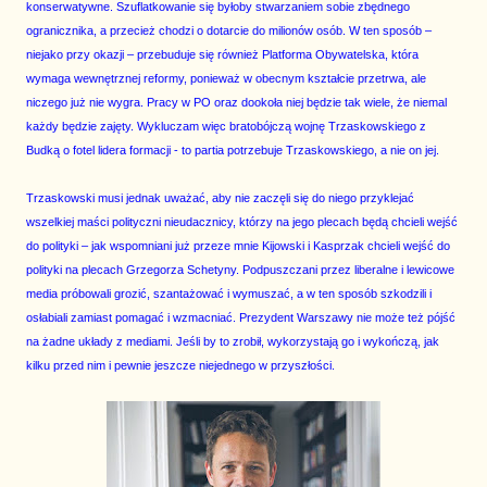
konserwatywne. Szuflatkowanie się byłoby stwarzaniem sobie zbędnego
ogranicznika, a przecież chodzi o dotarcie do milionów osób. W ten sposób –
niejako przy okazji – przebuduje się również Platforma Obywatelska, która
wymaga wewnętrznej reformy, ponieważ w obecnym kształcie przetrwa, ale
niczego już nie wygra. Pracy w PO oraz dookoła niej będzie tak wiele, że niemal
każdy będzie zajęty. Wykluczam więc bratobójczą wojnę Trzaskowskiego z
Budką o fotel lidera formacji - to partia potrzebuje Trzaskowskiego, a nie on jej.
Trzaskowski musi jednak uważać, aby nie zaczęli się do niego przyklejać
wszelkiej maści polityczni nieudacznicy, którzy na jego plecach będą chcieli wejść
do polityki – jak wspomniani już przeze mnie Kijowski i Kasprzak chcieli wejść do
polityki na plecach Grzegorza Schetyny. Podpuszczani przez liberalne i lewicowe
media próbowali grozić, szantażować i wymuszać, a w ten sposób szkodzili i
osłabiali zamiast pomagać i wzmacniać. Prezydent Warszawy nie może też pójść
na żadne układy z mediami. Jeśli by to zrobił, wykorzystają go i wykończą, jak
kilku przed nim i pewnie jeszcze niejednego w przyszłości.