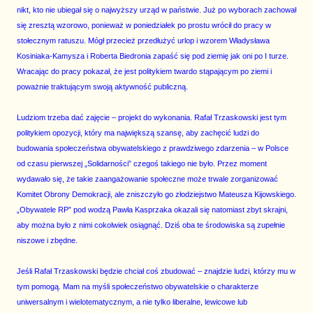
nikt, kto nie ubiegał się o najwyższy urząd w państwie. Już po wyborach zachował
się zresztą wzorowo, ponieważ w poniedziałek po prostu wrócił do pracy w
stołecznym ratuszu. Mógł przecież przedłużyć urlop i wzorem Władysława
Kosiniaka-Kamysza i Roberta Biedronia zapaść się pod ziemię jak oni po I turze.
Wracając do pracy pokazał, że jest politykiem twardo stąpającym po ziemi i
poważnie traktującym swoją aktywność publiczną.
Ludziom trzeba dać zajęcie – projekt do wykonania. Rafał Trzaskowski jest tym
politykiem opozycji, który ma największą szansę, aby zachęcić ludzi do
budowania społeczeństwa obywatelskiego z prawdziwego zdarzenia – w Polsce
od czasu pierwszej „Solidarności” czegoś takiego nie było. Przez moment
wydawało się, że takie zaangażowanie społeczne może trwale zorganizować
Komitet Obrony Demokracji, ale zniszczyło go złodziejstwo Mateusza Kijowskiego.
„Obywatele RP” pod wodzą Pawła Kasprzaka okazali się natomiast zbyt skrajni,
aby można było z nimi cokolwiek osiągnąć. Dziś oba te środowiska są zupełnie
niszowe i zbędne.
Jeśli Rafał Trzaskowski będzie chciał coś zbudować – znajdzie ludzi, którzy mu w
tym pomogą. Mam na myśli społeczeństwo obywatelskie o charakterze
uniwersalnym i wielotematycznym, a nie tylko liberalne, lewicowe lub