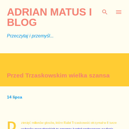
Przejdź do głównej zawartości
ADRIAN MATUS I
BLOG
Przeczytaj i przemyśl...
Przed Trzaskowskim wielka szansa
14 lipca
D
ziesięć milionów głosów, które Rafał Trzaskowski otrzymał w II turze