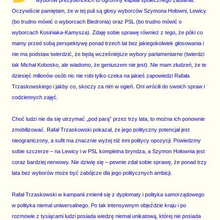
wyborów prezydenckich to ogromny kapitał społecznego zaufania.
Oczywiście pamiętam, że w tej puli są głosy wyborców Szymona Hołowni, Lewicy
(bo trudno mówić o wyborcach Biedronia) oraz PSL (bo trudno mówić o
wyborcach Kosiniaka-Kamysza). Zdaję sobie sprawę również z tego, że póki co
mamy przed sobą perspektywę ponad trzech lat bez jakiegokolwiek głosowania i
nie ma podstaw twierdzić, że będą wcześniejsze wybory parlamentarne (twierdzi
tak Michał Kobosko, ale wiadomo, że geniuszem nie jest). Nie mam złudzeń, że te
dziesięć milionów osób nic nie robi tylko czeka na jakieś zapowiedzi Rafała
Trzaskowskiego i jakby co, skoczy za nim w ogień. Oni wrócili do swoich spraw i
codziennych zajęć.
Choć ludzi nie da się utrzymać „pod parą” przez trzy lata, to można ich ponownie
zmobilizować. Rafał Trzaskowski pokazał, że jego polityczny potencjał jest
nieograniczony, a sufit ma znacznie wyżej niż inni politycy opozycji. Powiedzmy
sobie szczerze – na Lewicy i w PSL kompletna bryndza, a Szymon Hołownia jest
coraz bardziej nerwowy. Nie dziwię się – pewnie zdał sobie sprawę, że ponad trzy
lata bez wyborów może być zabójcze dla jego politycznych ambicji.
Rafał Trzaskowski w kampanii zmienił się z dyplomaty i polityka samorządowego
w polityka niemal uniwersalnego. Po tak intensywnym objeździe kraju i po
rozmowie z tysiącami ludzi posiada wiedzę niemal unikatową, której nie posiada