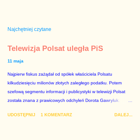
Najchętniej czytane
Telewizja Polsat uległa PiS
11 maja
Najpierw fiskus zażądał od spółek właściciela Polsatu
kilkudziesięciu milionów złotych zaległego podatku. Potem
szefową segmentu informacji i publicystyki w telewizji Polsat
została znana z prawicowych odchyleń Dorota Gawryluk.
Wczoraj gościem Polsat News była Julia Przyłębska –
UDOSTĘPNIJ
1 KOMENTARZ
DALEJ...
marionetka partii rządzącej, żona agenta SB, który jest obecnie
ambasadorem Polski w Berlinie, niby prezes niby Trybunału
konstytucyjnego. To znak, że Gawryluk starannie wykonała