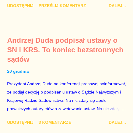
Damian Kujawa Mało kto zauważył konferencję prasową
UDOSTĘPNIJ
PRZEŚLIJ KOMENTARZ
DALEJ...
polityków PO na ten temat. Pokazanie kilkunastu przypadków
powinno wstrząsnąć opinią publiczną, a prokuratura powinna
natychmiast wszcząć śledztwo. Mechanizm opisany na
konferencji jest prosty. Określone osoby wpłacają pieniądze na
Andrzej Duda podpisał ustawy o
PiS, a następnie uzyskują stanowiska w spółkach Skarbu
SN i KRS. To koniec bezstronnych
Państwa ze względu na to, że partia PiS obsadziła zarządy
sądów
tych spółek i wymienia profesjonalistów na kadry partyjne.
Mamy tutaj do czynienia nie ze zjawiskiem jednostkowym,
20 grudnia
które zawsze może się zdarzyć, a polegającym na tym, że
osoba z kwalifikacjami wpłaca na partię polityczną, a następnie
Prezydent Andrzej Duda na konferencji prasowej poinformował,
obejmuje prace w spółce, która jest zarządzana pośrednio
że podjął decyzję o podpisaniu ustaw o Sądzie Najwyższym i
przez ta partię. Przeciwnie. Przedstawienie pierwszej gr...
Krajowej Radzie Sądownictwa. Na nic zdały się apele
prawniczych autorytetów o zawetowanie ustaw. Na nic zdały
się analizy, z których wynikało, że podpisanie tych ustaw
UDOSTĘPNIJ
3 KOMENTARZE
DALEJ...
ostatecznie zniszczy niezależność sądów od woli polityków. To