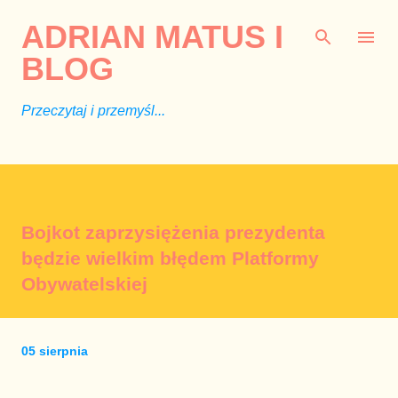
Przejdź do głównej zawartości
ADRIAN MATUS I
BLOG
Przeczytaj i przemyśl...
Bojkot zaprzysiężenia prezydenta
będzie wielkim błędem Platformy
Obywatelskiej
05 sierpnia