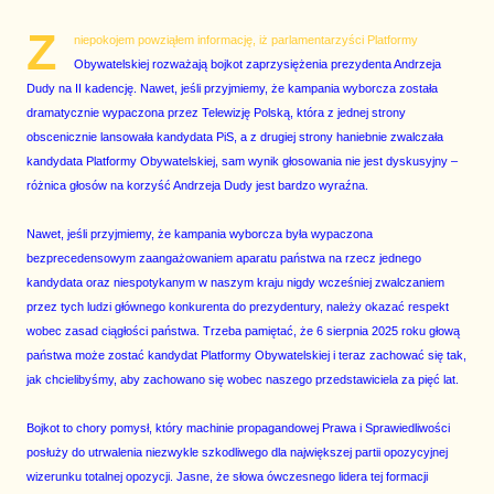
Z
niepokojem powziąłem informację, iż parlamentarzyści Platformy
Obywatelskiej rozważają bojkot zaprzysiężenia prezydenta Andrzeja
Dudy na II kadencję. Nawet, jeśli przyjmiemy, że kampania wyborcza została
dramatycznie wypaczona przez Telewizję Polską, która z jednej strony
obscenicznie lansowała kandydata PiS, a z drugiej strony haniebnie zwalczała
kandydata Platformy Obywatelskiej, sam wynik głosowania nie jest dyskusyjny –
różnica głosów na korzyść Andrzeja Dudy jest bardzo wyraźna.
Nawet, jeśli przyjmiemy, że kampania wyborcza była wypaczona
bezprecedensowym zaangażowaniem aparatu państwa na rzecz jednego
kandydata oraz niespotykanym w naszym kraju nigdy wcześniej zwalczaniem
przez tych ludzi głównego konkurenta do prezydentury, należy okazać respekt
wobec zasad ciągłości państwa. Trzeba pamiętać, że 6 sierpnia 2025 roku głową
państwa może zostać kandydat Platformy Obywatelskiej i teraz zachować się tak,
jak chcielibyśmy, aby zachowano się wobec naszego przedstawiciela za pięć lat.
Bojkot to chory pomysł, który machinie propagandowej Prawa i Sprawiedliwości
posłuży do utrwalenia niezwykle szkodliwego dla największej partii opozycyjnej
wizerunku totalnej opozycji. Jasne, że słowa ówczesnego lidera tej formacji