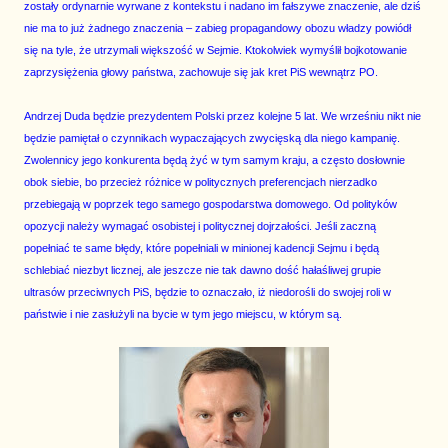
zostały ordynarnie wyrwane z kontekstu i nadano im fałszywe znaczenie, ale dziś
nie ma to już żadnego znaczenia – zabieg propagandowy obozu władzy powiódł
się na tyle, że utrzymali większość w Sejmie. Ktokolwiek wymyślił bojkotowanie
zaprzysiężenia głowy państwa, zachowuje się jak kret PiS wewnątrz PO.
Andrzej Duda będzie prezydentem Polski przez kolejne 5 lat. We wrześniu nikt nie
będzie pamiętał o czynnikach wypaczających zwycięską dla niego kampanię.
Zwolennicy jego konkurenta będą żyć w tym samym kraju, a często dosłownie
obok siebie, bo przecież różnice w politycznych preferencjach nierzadko
przebiegają w poprzek tego samego gospodarstwa domowego. Od polityków
opozycji należy wymagać osobistej i politycznej dojrzałości. Jeśli zaczną
popełniać te same błędy, które popełniali w minionej kadencji Sejmu i będą
schlebiać niezbyt licznej, ale jeszcze nie tak dawno dość hałaśliwej grupie
ultrasów przeciwnych PiS, będzie to oznaczało, iż niedorośli do swojej roli w
państwie i nie zasłużyli na bycie w tym jego miejscu, w którym są.