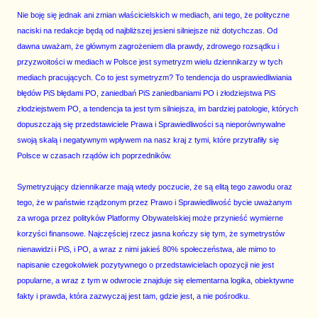
Nie boję się jednak ani zmian właścicielskich w mediach, ani tego, że polityczne
naciski na redakcje będą od najbliższej jesieni silniejsze niż dotychczas. Od
dawna uważam, że głównym zagrożeniem dla prawdy, zdrowego rozsądku i
przyzwoitości w mediach w Polsce jest symetryzm wielu dziennikarzy w tych
mediach pracujących. Co to jest symetryzm? To tendencja do usprawiedliwiania
błędów PiS błędami PO, zaniedbań PiS zaniedbaniami PO i złodziejstwa PiS
złodziejstwem PO, a tendencja ta jest tym silniejsza, im bardziej patologie, których
dopuszczają się przedstawiciele Prawa i Sprawiedliwości są nieporównywalne
swoją skalą i negatywnym wpływem na nasz kraj z tymi, które przytrafiły się
Polsce w czasach rządów ich poprzedników.
Symetryzujący dziennikarze mają wtedy poczucie, że są elitą tego zawodu oraz
tego, że w państwie rządzonym przez Prawo i Sprawiedliwość bycie uważanym
za wroga przez polityków Platformy Obywatelskiej może przynieść wymierne
korzyści finansowe. Najczęściej rzecz jasna kończy się tym, że symetrystów
nienawidzi i PiS, i PO, a wraz z nimi jakieś 80% społeczeństwa, ale mimo to
napisanie czegokolwiek pozytywnego o przedstawicielach opozycji nie jest
popularne, a wraz z tym w odwrocie znajduje się elementarna logika, obiektywne
fakty i prawda, która zazwyczaj jest tam, gdzie jest, a nie pośrodku.