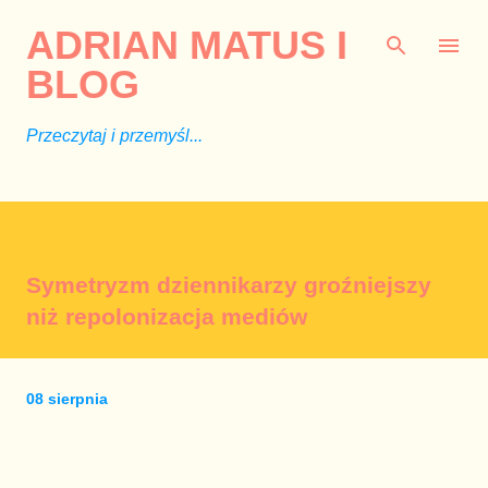
Przejdź do głównej zawartości
ADRIAN MATUS I
BLOG
Przeczytaj i przemyśl...
Symetryzm dziennikarzy groźniejszy
niż repolonizacja mediów
08 sierpnia