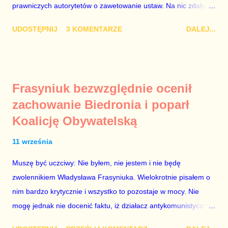
prawniczych autorytetów o zawetowanie ustaw. Na nic zdały
się analizy, z których wynikało, że podpisanie tych ustaw
UDOSTĘPNIJ
3 KOMENTARZE
DALEJ...
ostatecznie zniszczy niezależność sądów od woli polityków. To
smutny dzień w historii Polski. Andrzej Duda kosztem nas
wszystkich zrobił piękny prezent świąteczny ministrowi
sprawiedliwości i prokuratorowi generalnemu Zbigniewowi
Frasyniuk bezwzględnie ocenił
Ziobro. Żenujące są tłumaczenia Dudy, że podpisał ustawy, bo
zachowanie Biedronia i poparł
to jego ustawy. Prawda jest taka, że poprawki partii rządzącej
Koalicję Obywatelską
do tych ustaw były bardziej obszerne niż projekty ustaw
wysłane przez prezydenta do parlamentu. Andrzejowi Dudzie
11 września
od początku (od lipcowych wet do poprzednich ustaw) chodziło
wyłącznie o jego władzę nad sądownictwem kosztem władzy
Muszę być uczciwy: Nie byłem, nie jestem i nie będę
Zbigniewa Ziobry. W poprzednich ustawach Ziobro miał 100%
zwolennikiem Władysława Frasyniuka. Wielokrotnie pisałem o
władzy nad sądami, a Duda 0%. W nowych ustawach Ziobro
nim bardzo krytycznie i wszystko to pozostaje w mocy. Nie
ma 90...
mogę jednak nie docenić faktu, iż działacz antykomunistycznej
opozycji z czasów PRL-u – po trzech latach analitycznego