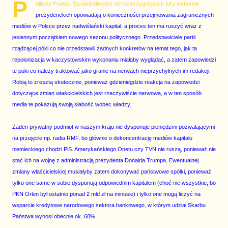
P
olitycy Prawa i Sprawiedliwości od rozstrzygnięcia II tury wyborów
prezydenckich opowiadają o konieczności przejmowania zagranicznych
mediów w Polsce przez nadwiślański kapitał, a proces ten ma ruszyć wraz z
jesiennym początkiem nowego sezonu politycznego. Przedstawiciele partii
rządzącej póki co nie przedstawili żadnych konkretów na temat tego, jak ta
repolonizacja w kaczystowskim wykonaniu miałaby wyglądać, a zatem zapowiedzi
te puki co należy traktować jako granie na nerwach nieprzychylnych im redakcji.
Robią to zresztą skutecznie, ponieważ gdzieniegdzie reakcja na zapowiedzi
dotyczące zmian właścicielskich jest rzeczywiście nerwowa, a w ten sposób
media te pokazują swoją słabość wobec władzy.
Żaden prywatny podmiot w naszym kraju nie dysponuje pieniędzmi pozwalającymi
na przejęcie np. radia RMF, bo głównie o dekoncentrację mediów kapitału
niemieckiego chodzi PiS. Amerykańskiego Onetu czy TVN nie ruszą, ponieważ nie
stać ich na wojnę z administracją prezydenta Donalda Trumpa. Ewentualnej
zmiany właścicielskiej musiałyby zatem dokonywać państwowe spółki, ponieważ
tylko one same w sobie dysponują odpowiednim kapitałem (choć nie wszystkie, bo
PKN Orlen był ostatnio ponad 2 mld zł na minusie) i tylko one mogą liczyć na
wsparcie kredytowe narodowego sektora bankowego, w którym udział Skarbu
Państwa wynosi obecnie ok. 60%.