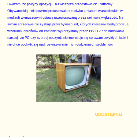
Uważam, że politycy opozycji – a zwłaszcza przedstawiciele Platformy
Obywatelskiej - nie powinni protestować przeciwko zmianom właścicielskim w
mediach wymuszonym ustawą przegłosowaną przez sejmową większość. Na
swoim sprzeciwie nie zyskają przychylności elit, których interesów będą bronić, a
wizerunek obrońców elit zostanie wykorzystany przez PiS i TVP do budowania
narracji, że PO czy szerzej opozycja nie interesuje się sprawami zwykłych ludzi i
nie chce pochylić się nad rozwiązywaniem ich codziennych problemów.
UDOSTĘPNIJ