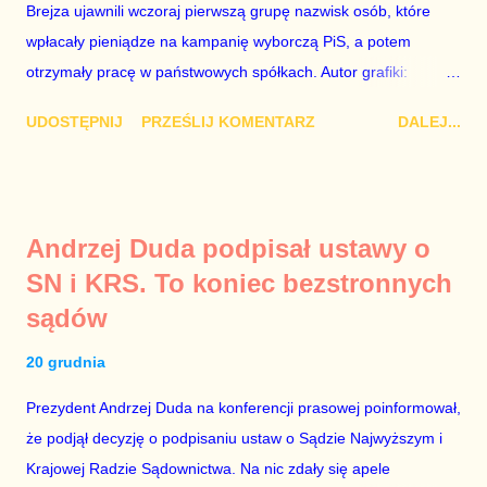
wyjątkowo wątpliwej reputacji, ale mimo upływu czasu,
Brejza ujawnili wczoraj pierwszą grupę nazwisk osób, które
informacje nie zostały w żaden sposób zdementowane, a
wpłacały pieniądze na kampanię wyborczą PiS, a potem
oskarżany polityk milczy. Tygod...
otrzymały pracę w państwowych spółkach. Autor grafiki:
Damian Kujawa Mało kto zauważył konferencję prasową
UDOSTĘPNIJ
PRZEŚLIJ KOMENTARZ
DALEJ...
polityków PO na ten temat. Pokazanie kilkunastu przypadków
powinno wstrząsnąć opinią publiczną, a prokuratura powinna
natychmiast wszcząć śledztwo. Mechanizm opisany na
konferencji jest prosty. Określone osoby wpłacają pieniądze na
Andrzej Duda podpisał ustawy o
PiS, a następnie uzyskują stanowiska w spółkach Skarbu
SN i KRS. To koniec bezstronnych
Państwa ze względu na to, że partia PiS obsadziła zarządy
sądów
tych spółek i wymienia profesjonalistów na kadry partyjne.
Mamy tutaj do czynienia nie ze zjawiskiem jednostkowym,
20 grudnia
które zawsze może się zdarzyć, a polegającym na tym, że
osoba z kwalifikacjami wpłaca na partię polityczną, a następnie
Prezydent Andrzej Duda na konferencji prasowej poinformował,
obejmuje prace w spółce, która jest zarządzana pośrednio
że podjął decyzję o podpisaniu ustaw o Sądzie Najwyższym i
przez ta partię. Przeciwnie. Przedstawienie pierwszej gr...
Krajowej Radzie Sądownictwa. Na nic zdały się apele