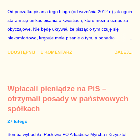
się w dniach 10-11 listopada 2018 roku. Nikt tego referendum
Od początku pisania tego bloga (od września 2012 r.) jak ognia
nie chce – ani partia rządząca, ani partie opozycyjne. Jeśli w
staram się unikać pisania o kwestiach, które można uznać za
siedzibie PiS zapadnie decyzja, aby głosować zgodnie z wolą
obyczajowe. Nie będę ukrywał, że pisząc o tym czuję się
Dudy, obowiązkiem każdego przyzwoitego człowieka i
niekomfortowo, krępuje mnie pisanie o tym, a ponadto
szanującego podstawowe reguły demokraty jest takie
uważam, że polityka, a zwłaszcza polityka poważna, oparta na
referendum zbojkotować. W procedurze zmiany Konstytu...
UDOSTĘPNIJ
1 KOMENTARZ
DALEJ...
rozumie, wiedzy i zdrowym rozsądku, powinna od kwestii
łóżkowych trzymać się jak najdalej, ponieważ polityka to
sprawy publiczne, a sprawy intymne powinny pozostać
prywatne. Gdy jednak na światło dzienne wypływają informacje
Wpłacali pieniądze na PiS –
o seksaferze z udziałem prominentnego polityka partii
otrzymali posady w państwowych
rządzącej i – przynajmniej formalnie – drugiej osoby w
spółkach
państwie, sprawy prywatne nie tylko stają się publiczne, ale też
– jeśli są prawdziwe – zagrażają interesowi publicznemu
27 lutego
całego państwa. Zastrzeżenie „jeśli są prawdziwe” jest
konieczne, ponieważ mamy do czynienia z medium o
Bomba wybuchła. Posłowie PO Arkadiusz Myrcha i Krzysztof