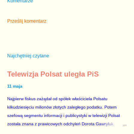
Komentarze
Prześlij komentarz
Najchętniej czytane
Telewizja Polsat uległa PiS
11 maja
Najpierw fiskus zażądał od spółek właściciela Polsatu
kilkudziesięciu milionów złotych zaległego podatku. Potem
szefową segmentu informacji i publicystyki w telewizji Polsat
została znana z prawicowych odchyleń Dorota Gawryluk.
Wczoraj gościem Polsat News była Julia Przyłębska –