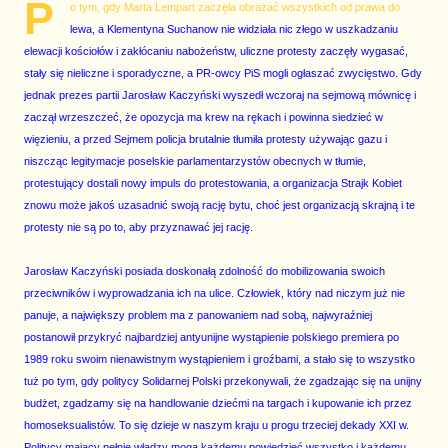
P
o tym, gdy Marta Lempart zaczęła obrażać wszystkich od prawa do
lewa, a Klementyna Suchanow nie widziała nic złego w uszkadzaniu
elewacji kościołów i zakłócaniu nabożeństw, uliczne protesty zaczęły wygasać,
stały się nieliczne i sporadyczne, a PR-owcy PiS mogli ogłaszać zwycięstwo. Gdy
jednak prezes partii Jarosław Kaczyński wyszedł wczoraj na sejmową mównicę i
zaczął wrzeszczeć, że opozycja ma krew na rękach i powinna siedzieć w
więzieniu, a przed Sejmem policja brutalnie tłumiła protesty używając gazu i
niszcząc legitymacje poselskie parlamentarzystów obecnych w tłumie,
protestujący dostali nowy impuls do protestowania, a organizacja Strajk Kobiet
znowu może jakoś uzasadnić swoją rację bytu, choć jest organizacją skrajną i te
protesty nie są po to, aby przyznawać jej rację.
Jarosław Kaczyński posiada doskonałą zdolność do mobilizowania swoich
przeciwników i wyprowadzania ich na ulice. Człowiek, który nad niczym już nie
panuje, a największy problem ma z panowaniem nad sobą, najwyraźniej
postanowił przykryć najbardziej antyunijne wystąpienie polskiego premiera po
1989 roku swoim nienawistnym wystąpieniem i groźbami, a stało się to wszystko
tuż po tym, gdy politycy Solidarnej Polski przekonywali, że zgadzając się na unijny
budżet, zgadzamy się na handlowanie dziećmi na targach i kupowanie ich przez
homoseksualistów. To się dzieje w naszym kraju u progu trzeciej dekady XXI w.
Politycy mający pełnię władzy mogą każdemu powiedzieć wszystko i każdemu