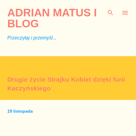
Przejdź do głównej zawartości
ADRIAN MATUS I
BLOG
Przeczytaj i przemyśl...
Drugie życie Strajku Kobiet dzięki furii
Kaczyńskiego
19 listopada