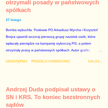
otrzymali posady w państwowych
rządzącej i – przynajmniej formalnie – drugiej osoby w
spółkach
państwie, sprawy prywatne nie tylko stają się publiczne, ale też
– jeśli są prawdziwe – zagrażają interesowi publicznemu
27 lutego
całego państwa. Zastrzeżenie „jeśli są prawdziwe” jest
konieczne, ponieważ mamy do czynienia z medium o
Bomba wybuchła. Posłowie PO Arkadiusz Myrcha i Krzysztof
wyjątkowo wątpliwej reputacji, ale mimo upływu czasu,
Brejza ujawnili wczoraj pierwszą grupę nazwisk osób, które
informacje nie zostały w żaden sposób zdementowane, a
wpłacały pieniądze na kampanię wyborczą PiS, a potem
oskarżany polityk milczy. Tygod...
otrzymały pracę w państwowych spółkach. Autor grafiki:
Damian Kujawa Mało kto zauważył konferencję prasową
UDOSTĘPNIJ
PRZEŚLIJ KOMENTARZ
DALEJ...
polityków PO na ten temat. Pokazanie kilkunastu przypadków
powinno wstrząsnąć opinią publiczną, a prokuratura powinna
natychmiast wszcząć śledztwo. Mechanizm opisany na
konferencji jest prosty. Określone osoby wpłacają pieniądze na
Andrzej Duda podpisał ustawy o
PiS, a następnie uzyskują stanowiska w spółkach Skarbu
SN i KRS. To koniec bezstronnych
Państwa ze względu na to, że partia PiS obsadziła zarządy
sądów
tych spółek i wymienia profesjonalistów na kadry partyjne.