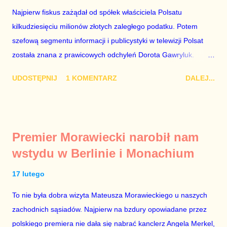
Najpierw fiskus zażądał od spółek właściciela Polsatu
kilkudziesięciu milionów złotych zaległego podatku. Potem
szefową segmentu informacji i publicystyki w telewizji Polsat
została znana z prawicowych odchyleń Dorota Gawryluk.
Wczoraj gościem Polsat News była Julia Przyłębska –
UDOSTĘPNIJ
1 KOMENTARZ
DALEJ...
marionetka partii rządzącej, żona agenta SB, który jest obecnie
ambasadorem Polski w Berlinie, niby prezes niby Trybunału
konstytucyjnego. To znak, że Gawryluk starannie wykonała
zalecenia płynące z siedziby PiS, ponieważ Przyłębska bywa
Premier Morawiecki narobił nam
tylko tam, gdzie nie ma trudnych pytań. Taki obrót spraw
wstydu w Berlinie i Monachium
przyjmuję ze smutkiem. Właściciela Polsatu – Zygmunta
Solorza - uważam za absolutnego geniusza biznesu, któremu
17 lutego
konkurenci z TVP i TVN nie dorastają do pięt. Smutne, że
To nie była dobra wizyta Mateusza Morawieckiego u naszych
znowu dał się złamać partii Jarosława Kaczyńskiego. Znowu,
zachodnich sąsiadów. Najpierw na bzdury opowiadane przez
bo w 2007 roku też tak się stało. Na kilka tygodni przed
polskiego premiera nie dała się nabrać kanclerz Angela Merkel,
przedterminowymi wyborami parlamentarnymi do biur Solorza