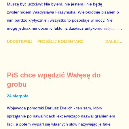
wyłącznie o jego władzę nad sądownictwem kosztem władzy
Muszę być uczciwy: Nie byłem, nie jestem i nie będę
Zbigniewa Ziobry. W poprzednich ustawach Ziobro miał 100%
zwolennikiem Władysława Frasyniuka. Wielokrotnie pisałem o
władzy nad sądami, a Duda 0%. W nowych ustawach Ziobro
nim bardzo krytycznie i wszystko to pozostaje w mocy. Nie
ma 90...
mogę jednak nie docenić faktu, iż działacz antykomunistycznej
opozycji z czasów PRL-u – po trzech latach analitycznego
UDOSTĘPNIJ
PRZEŚLIJ KOMENTARZ
DALEJ...
błądzenia – przejrzał na oczy i zrozumiał polityczną
rzeczywistość fundamentalną jak to, że 2+2=4. Doceniam to,
cieszę się i dziękuję za trzeźwy osąd. Doradcą Roberta
Biedronia jest Jakub Bierzyński. To były doradca Ryszarda
PiS chce wpędzić Wałęsę do
Petru znany z nienawiści do Platformy Obywatelskiej. Być
grobu
może nienawiść ta ma swe źródło w tym, że chciał być doradcą
Grzegorza Schetyny, a lider PO wyrzucił go za drzwi, jak lata
24 sierpnia
temu ówczesny szef partii Donald Tusk wyrzucił za drzwi Eryka
Wojewoda pomorski Dariusz Drelich - ten sam, który
Mistewicza. Nie wiem. Faktem jest, że Biedroń szkaluje
sprzątanie po nawałnicach lekceważąco nazwał grabieniem
Koalicję Obywatelską i – tak samo jak kiedyś Petru – ogłasza,
liści, a potem wyparł się własnych słów nazywając je fake
że chce być premierem. Grzegorz Schetyna nigdy tego nie