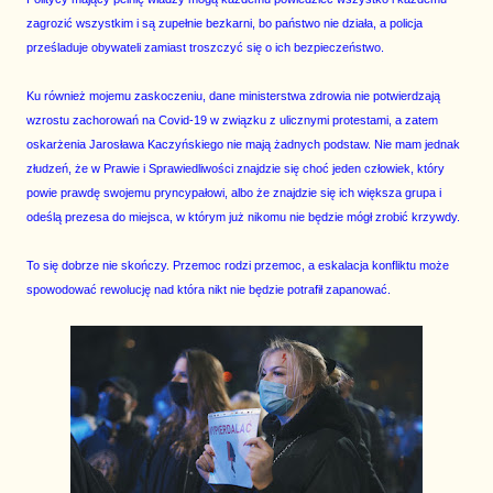
zagrozić wszystkim i są zupełnie bezkarni, bo państwo nie działa, a policja
prześladuje obywateli zamiast troszczyć się o ich bezpieczeństwo.
Ku również mojemu zaskoczeniu, dane ministerstwa zdrowia nie potwierdzają
wzrostu zachorowań na Covid-19 w związku z ulicznymi protestami, a zatem
oskarżenia Jarosława Kaczyńskiego nie mają żadnych podstaw. Nie mam jednak
złudzeń, że w Prawie i Sprawiedliwości znajdzie się choć jeden człowiek, który
powie prawdę swojemu pryncypałowi, albo że znajdzie się ich większa grupa i
odeślą prezesa do miejsca, w którym już nikomu nie będzie mógł zrobić krzywdy.
To się dobrze nie skończy. Przemoc rodzi przemoc, a eskalacja konfliktu może
spowodować rewolucję nad która nikt nie będzie potrafił zapanować.