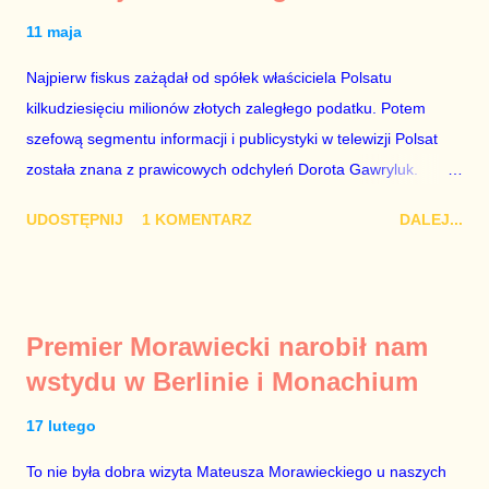
11 maja
Najpierw fiskus zażądał od spółek właściciela Polsatu
kilkudziesięciu milionów złotych zaległego podatku. Potem
szefową segmentu informacji i publicystyki w telewizji Polsat
została znana z prawicowych odchyleń Dorota Gawryluk.
Wczoraj gościem Polsat News była Julia Przyłębska –
UDOSTĘPNIJ
1 KOMENTARZ
DALEJ...
marionetka partii rządzącej, żona agenta SB, który jest obecnie
ambasadorem Polski w Berlinie, niby prezes niby Trybunału
konstytucyjnego. To znak, że Gawryluk starannie wykonała
zalecenia płynące z siedziby PiS, ponieważ Przyłębska bywa
Premier Morawiecki narobił nam
tylko tam, gdzie nie ma trudnych pytań. Taki obrót spraw
wstydu w Berlinie i Monachium
przyjmuję ze smutkiem. Właściciela Polsatu – Zygmunta
Solorza - uważam za absolutnego geniusza biznesu, któremu
17 lutego
konkurenci z TVP i TVN nie dorastają do pięt. Smutne, że
To nie była dobra wizyta Mateusza Morawieckiego u naszych
znowu dał się złamać partii Jarosława Kaczyńskiego. Znowu,