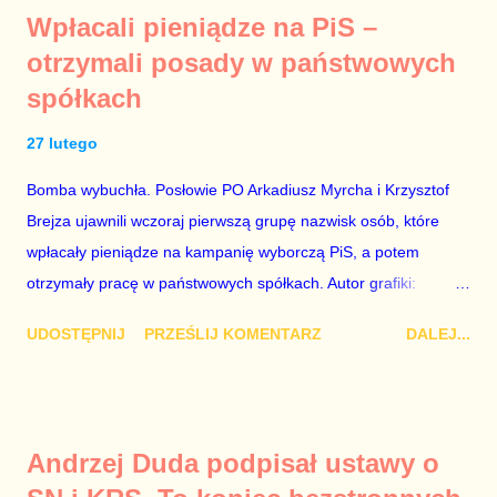
prywatne. Gdy jednak na światło dzienne wypływają informacje
Wpłacali pieniądze na PiS –
o seksaferze z udziałem prominentnego polityka partii
otrzymali posady w państwowych
rządzącej i – przynajmniej formalnie – drugiej osoby w
spółkach
państwie, sprawy prywatne nie tylko stają się publiczne, ale też
– jeśli są prawdziwe – zagrażają interesowi publicznemu
27 lutego
całego państwa. Zastrzeżenie „jeśli są prawdziwe” jest
konieczne, ponieważ mamy do czynienia z medium o
Bomba wybuchła. Posłowie PO Arkadiusz Myrcha i Krzysztof
wyjątkowo wątpliwej reputacji, ale mimo upływu czasu,
Brejza ujawnili wczoraj pierwszą grupę nazwisk osób, które
informacje nie zostały w żaden sposób zdementowane, a
wpłacały pieniądze na kampanię wyborczą PiS, a potem
oskarżany polityk milczy. Tygod...
otrzymały pracę w państwowych spółkach. Autor grafiki:
Damian Kujawa Mało kto zauważył konferencję prasową
UDOSTĘPNIJ
PRZEŚLIJ KOMENTARZ
DALEJ...
polityków PO na ten temat. Pokazanie kilkunastu przypadków
powinno wstrząsnąć opinią publiczną, a prokuratura powinna
natychmiast wszcząć śledztwo. Mechanizm opisany na
konferencji jest prosty. Określone osoby wpłacają pieniądze na
Andrzej Duda podpisał ustawy o
PiS, a następnie uzyskują stanowiska w spółkach Skarbu