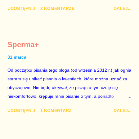
nie raz złamie. Nie wezmę udziału w referendum nawet, gdyby
UDOSTĘPNIJ
2 KOMENTARZE
DALEJ...
trwało pół roku, lokal do głosowania znajdował się w
„Biedronce” albo w „Lidlu”, a za udział w głosowaniu dawano
zimne piwo. Andrzej Duda chce kosztem ok. 150 mln zł z
pieniędzy nas wszystkich dodać sobie znaczenia. Nie ma na to
Sperma+
mojej zgody. Prezydent Andrzej Duda zapowiedział, że złoży do
Senatu wniosek o dwudniowe referendum, które miałoby odbyć
31 marca
się w dniach 10-11 listopada 2018 roku. Nikt tego referendum
Od początku pisania tego bloga (od września 2012 r.) jak ognia
nie chce – ani partia rządząca, ani partie opozycyjne. Jeśli w
staram się unikać pisania o kwestiach, które można uznać za
siedzibie PiS zapadnie decyzja, aby głosować zgodnie z wolą
obyczajowe. Nie będę ukrywał, że pisząc o tym czuję się
Dudy, obowiązkiem każdego przyzwoitego człowieka i
niekomfortowo, krępuje mnie pisanie o tym, a ponadto
szanującego podstawowe reguły demokraty jest takie
uważam, że polityka, a zwłaszcza polityka poważna, oparta na
referendum zbojkotować. W procedurze zmiany Konstytu...
UDOSTĘPNIJ
1 KOMENTARZ
DALEJ...
rozumie, wiedzy i zdrowym rozsądku, powinna od kwestii
łóżkowych trzymać się jak najdalej, ponieważ polityka to
sprawy publiczne, a sprawy intymne powinny pozostać