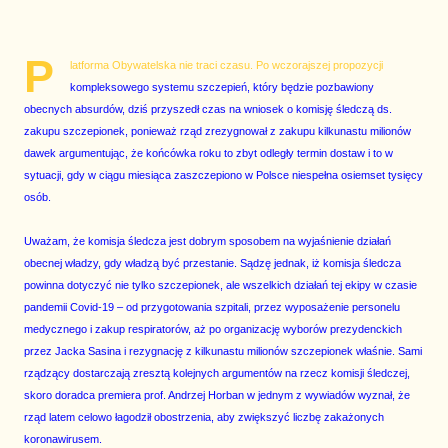
P
latforma Obywatelska nie traci czasu. Po wczorajszej propozycji
kompleksowego systemu szczepień, który będzie pozbawiony
obecnych absurdów, dziś przyszedł czas na wniosek o komisję śledczą ds.
zakupu szczepionek, ponieważ rząd zrezygnował z zakupu kilkunastu milionów
dawek argumentując, że końcówka roku to zbyt odległy termin dostaw i to w
sytuacji, gdy w ciągu miesiąca zaszczepiono w Polsce niespełna osiemset tysięcy
osób.
Uważam, że komisja śledcza jest dobrym sposobem na wyjaśnienie działań
obecnej władzy, gdy władzą być przestanie. Sądzę jednak, iż komisja śledcza
powinna dotyczyć nie tylko szczepionek, ale wszelkich działań tej ekipy w czasie
pandemii Covid-19 – od przygotowania szpitali, przez wyposażenie personelu
medycznego i zakup respiratorów, aż po organizację wyborów prezydenckich
przez Jacka Sasina i rezygnację z kilkunastu milionów szczepionek właśnie. Sami
rządzący dostarczają zresztą kolejnych argumentów na rzecz komisji śledczej,
skoro doradca premiera prof. Andrzej Horban w jednym z wywiadów wyznał, że
rząd latem celowo łagodził obostrzenia, aby zwiększyć liczbę zakażonych
koronawirusem.