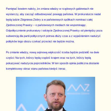
Pamiętać bowiem należy, że zmiana władzy w rządowych gabinetach nie
wystarczy, aby zacząć odbudowywać powagę państwa. W prokuraturze nadal
będą ludzie Zbigniewa Ziobry a w państwowych spółkach nominaci całej
Zjednoczonej Prawicy – o państwowych mediach nie wspominając.
Odpolitycznienie prokuratury i odcięcie Zjednoczonej Prawicy od pieniędzy poza
subwencją dla partii politycznych potrwa dłuży czas a z wyjaśnieniem nadużyć
polityków tego obozu czekać przecież nie będzie można.
Po zmianie władzy, nową sejmową większość trzeba będzie podzielić na dwie
części: Na tych, którzy będą rządzić krajem oraz na tych, którzy będą
pokazywać nadużycia poprzedników. W ten sposób opinia publiczna dostanie
kompleksowy obraz stanu państwa kiedyś i teraz.