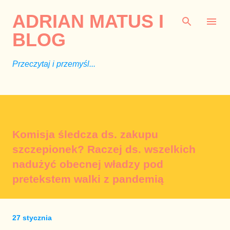
Przejdź do głównej zawartości
ADRIAN MATUS I
BLOG
Przeczytaj i przemyśl...
Komisja śledcza ds. zakupu
szczepionek? Raczej ds. wszelkich
nadużyć obecnej władzy pod
pretekstem walki z pandemią
27 stycznia