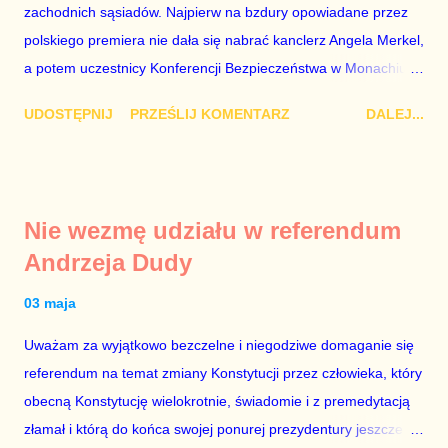
zachodnich sąsiadów. Najpierw na bzdury opowiadane przez
bo w 2007 roku też tak się stało. Na kilka tygodni przed
polskiego premiera nie dała się nabrać kanclerz Angela Merkel,
przedterminowymi wyborami parlamentarnymi do biur Solorza
a potem uczestnicy Konferencji Bezpieczeństwa w Monachium.
politycy PiS wysłali Agencję Bezpieczeństwa Wewnętrznego, a
Najpierw Berlin. Oglądając wspólną konferencję prasową
kilka dni później...
UDOSTĘPNIJ
PRZEŚLIJ KOMENTARZ
DALEJ...
Merkel i Morawieckiego narastało we mnie zażenowanie. Było
mi przykro, że premier mojego kraju świadomie kłamie mówiąc,
że polskie sądy pracują najwolniej w Europie, a prawda jest
taka, że są w środku zestawienia. Potem, gdy opowiadał
Nie wezmę udziału w referendum
brednie, że Polska może być motorem wzrostu gospodarczego
Andrzeja Dudy
całej Unii Europejskiej. To tak, jakby rower miał ciągnąć
samochód ciężarowy. Premier Morawiecki nie poprzestał
03 maja
jednak na tym i porównał PKB Polski i Hiszpanii, ale – uwaga –
Uważam za wyjątkowo bezczelne i niegodziwe domaganie się
z roku 1951, czyli czasów stalinizmu. To pewnie dlatego, że nie
referendum na temat zmiany Konstytucji przez człowieka, który
chciało mu przejść przez gardło pochwalenie gospodarczej
obecną Konstytucję wielokrotnie, świadomie i z premedytacją
sytuacji naszego kraju z lat 2007-2015. Bardzo to małe i
złamał i którą do końca swojej ponurej prezydentury jeszcze
smutne – niegodne premiera polskiego rządu. Generalnie, M...