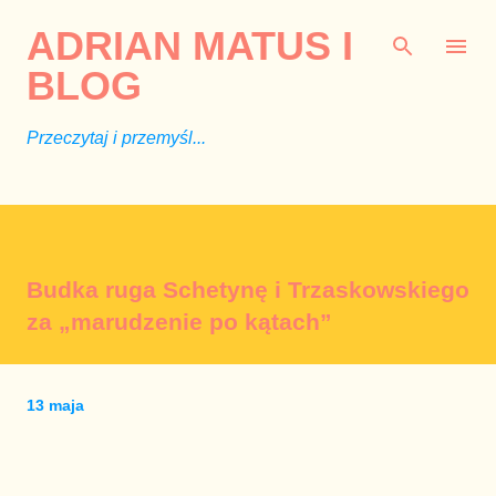
Przejdź do głównej zawartości
ADRIAN MATUS I
BLOG
Przeczytaj i przemyśl...
Budka ruga Schetynę i Trzaskowskiego
za „marudzenie po kątach”
13 maja