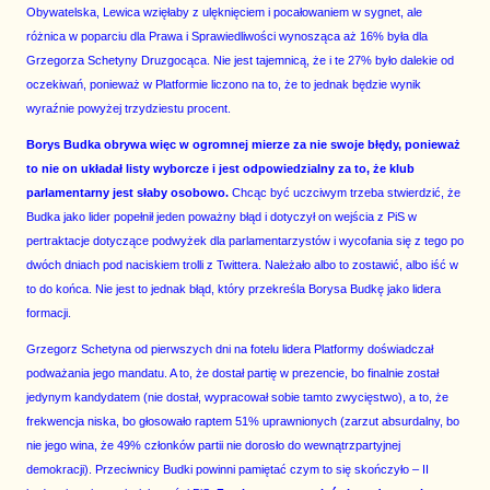
Obywatelska, Lewica wzięłaby z ulęknięciem i pocałowaniem w sygnet, ale
różnica w poparciu dla Prawa i Sprawiedliwości wynosząca aż 16% była dla
Grzegorza Schetyny Druzgocąca. Nie jest tajemnicą, że i te 27% było dalekie od
oczekiwań, ponieważ w Platformie liczono na to, że to jednak będzie wynik
wyraźnie powyżej trzydziestu procent.
Borys Budka obrywa więc w ogromnej mierze za nie swoje błędy, ponieważ
to nie on układał listy wyborcze i jest odpowiedzialny za to, że klub
parlamentarny jest słaby osobowo.
Chcąc być uczciwym trzeba stwierdzić, że
Budka jako lider popełnił jeden poważny błąd i dotyczył on wejścia z PiS w
pertraktacje dotyczące podwyżek dla parlamentarzystów i wycofania się z tego po
dwóch dniach pod naciskiem trolli z Twittera. Należało albo to zostawić, albo iść w
to do końca. Nie jest to jednak błąd, który przekreśla Borysa Budkę jako lidera
formacji.
Grzegorz Schetyna od pierwszych dni na fotelu lidera Platformy doświadczał
podważania jego mandatu. A to, że dostał partię w prezencie, bo finalnie został
jedynym kandydatem (nie dostał, wypracował sobie tamto zwycięstwo), a to, że
frekwencja niska, bo głosowało raptem 51% uprawnionych (zarzut absurdalny, bo
nie jego wina, że 49% członków partii nie dorosło do wewnątrzpartyjnej
demokracji). Przeciwnicy Budki powinni pamiętać czym to się skończyło – II