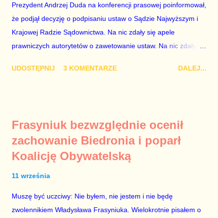
osoba z kwalifikacjami wpłaca na partię polityczną, a następnie
Prezydent Andrzej Duda na konferencji prasowej poinformował,
obejmuje prace w spółce, która jest zarządzana pośrednio
że podjął decyzję o podpisaniu ustaw o Sądzie Najwyższym i
przez ta partię. Przeciwnie. Przedstawienie pierwszej gr...
Krajowej Radzie Sądownictwa. Na nic zdały się apele
prawniczych autorytetów o zawetowanie ustaw. Na nic zdały
się analizy, z których wynikało, że podpisanie tych ustaw
UDOSTĘPNIJ
3 KOMENTARZE
DALEJ...
ostatecznie zniszczy niezależność sądów od woli polityków. To
smutny dzień w historii Polski. Andrzej Duda kosztem nas
wszystkich zrobił piękny prezent świąteczny ministrowi
sprawiedliwości i prokuratorowi generalnemu Zbigniewowi
Frasyniuk bezwzględnie ocenił
Ziobro. Żenujące są tłumaczenia Dudy, że podpisał ustawy, bo
zachowanie Biedronia i poparł
to jego ustawy. Prawda jest taka, że poprawki partii rządzącej
Koalicję Obywatelską
do tych ustaw były bardziej obszerne niż projekty ustaw
wysłane przez prezydenta do parlamentu. Andrzejowi Dudzie
11 września
od początku (od lipcowych wet do poprzednich ustaw) chodziło
wyłącznie o jego władzę nad sądownictwem kosztem władzy
Muszę być uczciwy: Nie byłem, nie jestem i nie będę
Zbigniewa Ziobry. W poprzednich ustawach Ziobro miał 100%
zwolennikiem Władysława Frasyniuka. Wielokrotnie pisałem o