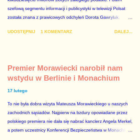
szefową segmentu informacji i publicystyki w telewizji Polsat
została znana z prawicowych odchyleń Dorota Gawryluk.
Wczoraj gościem Polsat News była Julia Przyłębska –
UDOSTĘPNIJ
1 KOMENTARZ
DALEJ...
marionetka partii rządzącej, żona agenta SB, który jest obecnie
ambasadorem Polski w Berlinie, niby prezes niby Trybunału
konstytucyjnego. To znak, że Gawryluk starannie wykonała
zalecenia płynące z siedziby PiS, ponieważ Przyłębska bywa
Premier Morawiecki narobił nam
tylko tam, gdzie nie ma trudnych pytań. Taki obrót spraw
wstydu w Berlinie i Monachium
przyjmuję ze smutkiem. Właściciela Polsatu – Zygmunta
Solorza - uważam za absolutnego geniusza biznesu, któremu
17 lutego
konkurenci z TVP i TVN nie dorastają do pięt. Smutne, że
To nie była dobra wizyta Mateusza Morawieckiego u naszych
znowu dał się złamać partii Jarosława Kaczyńskiego. Znowu,
zachodnich sąsiadów. Najpierw na bzdury opowiadane przez
bo w 2007 roku też tak się stało. Na kilka tygodni przed
polskiego premiera nie dała się nabrać kanclerz Angela Merkel,
przedterminowymi wyborami parlamentarnymi do biur Solorza
a potem uczestnicy Konferencji Bezpieczeństwa w Monachium.
politycy PiS wysłali Agencję Bezpieczeństwa Wewnętrznego, a
Najpierw Berlin. Oglądając wspólną konferencję prasową
kilka dni później...