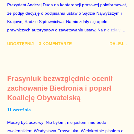
osoba z kwalifikacjami wpłaca na partię polityczną, a następnie
Prezydent Andrzej Duda na konferencji prasowej poinformował,
obejmuje prace w spółce, która jest zarządzana pośrednio
że podjął decyzję o podpisaniu ustaw o Sądzie Najwyższym i
przez ta partię. Przeciwnie. Przedstawienie pierwszej gr...
Krajowej Radzie Sądownictwa. Na nic zdały się apele
prawniczych autorytetów o zawetowanie ustaw. Na nic zdały
się analizy, z których wynikało, że podpisanie tych ustaw
UDOSTĘPNIJ
3 KOMENTARZE
DALEJ...
ostatecznie zniszczy niezależność sądów od woli polityków. To
smutny dzień w historii Polski. Andrzej Duda kosztem nas
wszystkich zrobił piękny prezent świąteczny ministrowi
sprawiedliwości i prokuratorowi generalnemu Zbigniewowi
Frasyniuk bezwzględnie ocenił
Ziobro. Żenujące są tłumaczenia Dudy, że podpisał ustawy, bo
zachowanie Biedronia i poparł
to jego ustawy. Prawda jest taka, że poprawki partii rządzącej
Koalicję Obywatelską
do tych ustaw były bardziej obszerne niż projekty ustaw
wysłane przez prezydenta do parlamentu. Andrzejowi Dudzie
11 września
od początku (od lipcowych wet do poprzednich ustaw) chodziło
wyłącznie o jego władzę nad sądownictwem kosztem władzy
Muszę być uczciwy: Nie byłem, nie jestem i nie będę
Zbigniewa Ziobry. W poprzednich ustawach Ziobro miał 100%
zwolennikiem Władysława Frasyniuka. Wielokrotnie pisałem o