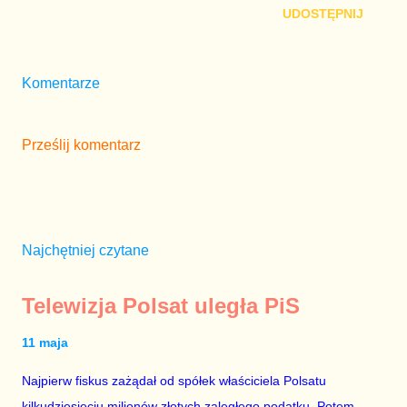
UDOSTĘPNIJ
Komentarze
Prześlij komentarz
Najchętniej czytane
Telewizja Polsat uległa PiS
11 maja
Najpierw fiskus zażądał od spółek właściciela Polsatu
kilkudziesięciu milionów złotych zaległego podatku. Potem