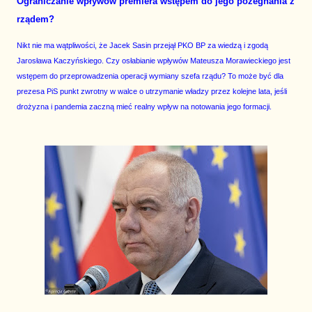
Ograniczanie wpływów premiera wstępem do jego pożegnania z
rządem?
Nikt nie ma wątpliwości, że Jacek Sasin przejął PKO BP za wiedzą i zgodą
Jarosława Kaczyńskiego. Czy osłabianie wpływów Mateusza Morawieckiego jest
wstępem do przeprowadzenia operacji wymiany szefa rządu? To może być dla
prezesa PiS punkt zwrotny w walce o utrzymanie władzy przez kolejne lata, jeśli
drożyzna i pandemia zaczną mieć realny wpływ na notowania jego formacji.