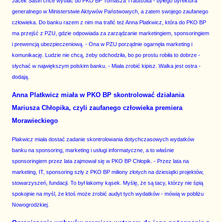
Jacek Sasin chce wysłać do PKO BP Tomasza Trautsolta - byłego dyrektora
generalnego w Ministerstwie Aktywów Państwowych, a zatem swojego zaufanego
człowieka. Do banku razem z nim ma trafić też Anna Platkwicz, która do PKO BP
ma przejść z PZU, gdzie odpowiada za zarządzanie marketingiem, sponsoringiem
i prewencją ubezpieczeniową. - Ona w PZU porządnie ogarnęła marketing i
komunikację. Ludzie nie chcą, żeby odchodziła, bo po prostu robiła to dobrze -
słychać w największym polskim banku. - Miała zrobić kipisz. Walka jest ostra -
dodają.
Anna Platkwicz miała w PKO BP skontrolować działania
Mariusza Chłopika, czyli zaufanego człowieka premiera
Morawieckiego
Plakwicz miała dostać zadanie skontrolowania dotychczasowych wydatków
banku na sponsoring, marketing i usługi informatyczne, a to właśnie
sponsoringiem przez lata zajmował się w PKO BP Chłopik. - Przez lata na
marketing, IT, sponsoring szły z PKO BP miliony złotych na dziesiątki projektów,
stowarzyszeń, fundacji. To był łakomy kąsek. Myślę, że są tacy, którzy nie śpią
spokojnie na myśl, że ktoś może zrobić audyt tych wydatków - mówią w pobliżu
Nowogrodzkiej.