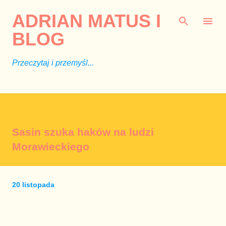
Przejdź do głównej zawartości
ADRIAN MATUS I
BLOG
Przeczytaj i przemyśl...
Sasin szuka haków na ludzi
Morawieckiego
20 listopada