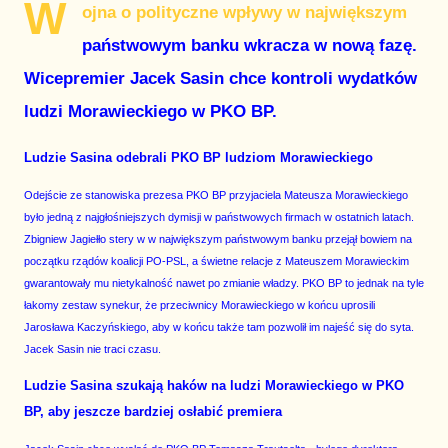
W
ojna o polityczne wpływy w największym
państwowym banku wkracza w nową fazę.
Wicepremier Jacek Sasin chce kontroli wydatków
ludzi Morawieckiego w PKO BP.
Ludzie Sasina odebrali PKO BP ludziom Morawieckiego
Odejście ze stanowiska prezesa PKO BP przyjaciela Mateusza Morawieckiego
było jedną z najgłośniejszych dymisji w państwowych firmach w ostatnich latach.
Zbigniew Jagiełło stery w w największym państwowym banku przejął bowiem na
początku rządów koalicji PO-PSL, a świetne relacje z Mateuszem Morawieckim
gwarantowały mu nietykalność nawet po zmianie władzy. PKO BP to jednak na tyle
łakomy zestaw synekur, że przeciwnicy Morawieckiego w końcu uprosili
Jarosława Kaczyńskiego, aby w końcu także tam pozwolił im najeść się do syta.
Jacek Sasin nie traci czasu.
Ludzie Sasina szukają haków na ludzi Morawieckiego w PKO
BP, aby jeszcze bardziej osłabić premiera