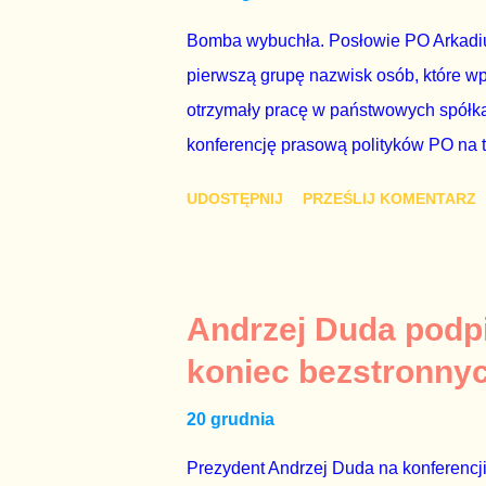
Bomba wybuchła. Posłowie PO Arkadius
pierwszą grupę nazwisk osób, które w
otrzymały pracę w państwowych spółka
konferencję prasową polityków PO na 
wstrząsnąć opinią publiczną, a prokur
UDOSTĘPNIJ
PRZEŚLIJ KOMENTARZ
Mechanizm opisany na konferencji jest
następnie uzyskują stanowiska w spół
obsadziła zarządy tych spółek i wymien
czynienia nie ze zjawiskiem jednostk
Andrzej Duda podpi
na tym, że osoba z kwalifikacjami wpła
koniec bezstronny
spółce, która jest zarządzana pośredni
20 grudnia
gr...
Prezydent Andrzej Duda na konferencji