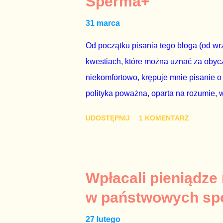
Sperma+
zapadnie decyzja, aby głosować zgod
31 marca
człowieka i szanującego podstawowe r
procedurze zmiany Konstytu...
Od początku pisania tego bloga (od wrz
kwestiach, które można uznać za obycz
niekomfortowo, krępuje mnie pisanie o
polityka poważna, oparta na rozumie, 
łóżkowych trzymać się jak najdalej, po
UDOSTĘPNIJ
1 KOMENTARZ
powinny pozostać prywatne. Gdy jedna
seksaferze z udziałem prominentnego po
drugiej osoby w państwie, sprawy prywat
prawdziwe – zagrażają interesowi publ
Wpłacali pieniądze
prawdziwe” jest konieczne, ponieważ 
w państwowych sp
reputacji, ale mimo upływu czasu, inf
27 lutego
oskarżany polityk milczy. Tygod...