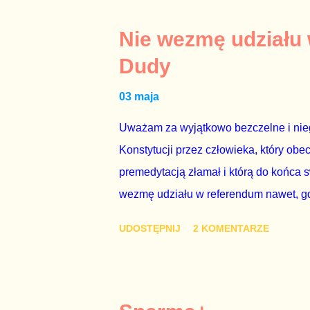
jakby rower miał ciągnąć samochód cię
tym i porównał PKB Polski i Hiszpanii,
Nie wezmę udziału
pewnie dlatego, że nie chciało mu prz
Dudy
naszego kraju z lat 2007-2015. Bardzo
03 maja
rządu. Generalnie, M...
Uważam za wyjątkowo bezczelne i nie
Konstytucji przez człowieka, który obe
premedytacją złamał i którą do końca s
wezmę udziału w referendum nawet, gdy
się w „Biedronce” albo w „Lidlu”, a z
UDOSTĘPNIJ
2 KOMENTARZE
chce kosztem ok. 150 mln zł z pienięd
mojej zgody. Prezydent Andrzej Duda 
dwudniowe referendum, które miałoby o
tego referendum nie chce – ani partia r