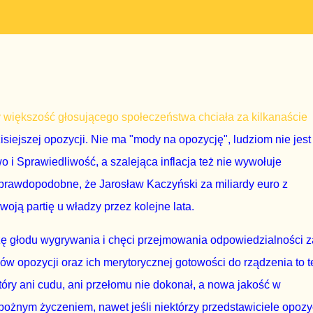
by większość głosującego społeczeństwa chciała za kilkanaście
siejszej opozycji. Nie ma "mody na opozycję", ludziom nie jest
 i Sprawiedliwość, a szalejąca inflacja też nie wywołuje
 prawdopodobne, że Jarosław Kaczyński za miliardy euro z
ją partię u władzy przez kolejne lata.
dzę głodu wygrywania i chęci przejmowania odpowiedzialności z
ów opozycji oraz ich merytorycznej gotowości do rządzenia to t
który ani cudu, ani przełomu nie dokonał, a nowa jakość w
ożnym życzeniem, nawet jeśli niektórzy przedstawiciele opozy