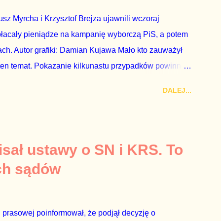
z Myrcha i Krzysztof Brejza ujawnili wczoraj
płacały pieniądze na kampanię wyborczą PiS, a potem
ch. Autor grafiki: Damian Kujawa Mało kto zauważył
ten temat. Pokazanie kilkunastu przypadków powinno
atura powinna natychmiast wszcząć śledztwo.
DALEJ...
 prosty. Określone osoby wpłacają pieniądze na PiS, a
kach Skarbu Państwa ze względu na to, że partia PiS
ia profesjonalistów na kadry partyjne. Mamy tutaj do
owym, które zawsze może się zdarzyć, a polegającym
sał ustawy o SN i KRS. To
ca na partię polityczną, a następnie obejmuje prace w
ch sądów
o przez ta partię. Przeciwnie. Przedstawienie pierwszej
 prasowej poinformował, że podjął decyzję o