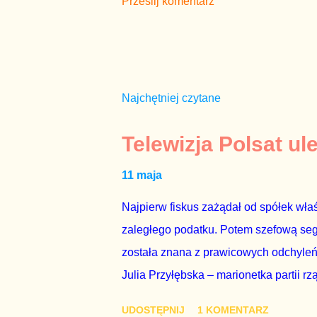
Prześlij komentarz
Najchętniej czytane
Telewizja Polsat ul
11 maja
Najpierw fiskus zażądał od spółek właś
zaległego podatku. Potem szefową segme
została znana z prawicowych odchyleń
Julia Przyłębska – marionetka partii rz
ambasadorem Polski w Berlinie, niby p
UDOSTĘPNIJ
1 KOMENTARZ