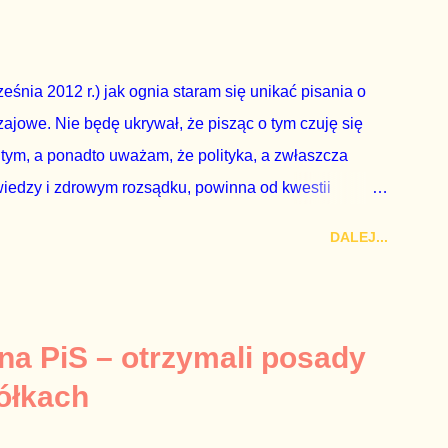
nie z wolą Dudy, obowiązkiem każdego przyzwoitego
eguły demokraty jest takie referendum zbojkotować. W
eśnia 2012 r.) jak ognia staram się unikać pisania o
ajowe. Nie będę ukrywał, że pisząc o tym czuję się
 tym, a ponadto uważam, że polityka, a zwłaszcza
wiedzy i zdrowym rozsądku, powinna od kwestii
nieważ polityka to sprawy publiczne, a sprawy intymne
DALEJ...
k na światło dzienne wypływają informacje o
lityka partii rządzącej i – przynajmniej formalnie –
ne nie tylko stają się publiczne, ale też – jeśli są
icznemu całego państwa. Zastrzeżenie „jeśli są
 na PiS – otrzymali posady
mamy do czynienia z medium o wyjątkowo wątpliwej
ółkach
ormacje nie zostały w żaden sposób zdementowane, a