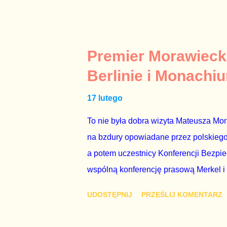
Gawryluk starannie wykonała zaleceni
tylko tam, gdzie nie ma trudnych pytań
Polsatu – Zygmunta Solorza - uważam 
z TVP i TVN nie dorastają do pięt. Smu
Premier Morawieck
Kaczyńskiego. Znowu, bo w 2007 roku te
Berlinie i Monachi
przedterminowymi wyborami parlamentar
17 lutego
Bezpieczeństwa Wewnętrznego, a kilka 
To nie była dobra wizyta Mateusza Mo
na bzdury opowiadane przez polskiego 
a potem uczestnicy Konferencji Bezpi
wspólną konferencję prasową Merkel i
mi przykro, że premier mojego kraju ś
UDOSTĘPNIJ
PRZEŚLIJ KOMENTARZ
najwolniej w Europie, a prawda jest t
brednie, że Polska może być motorem w