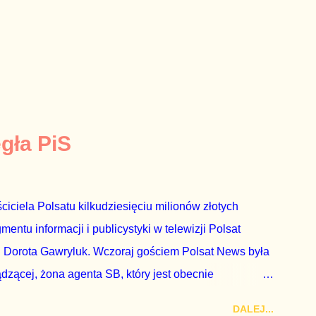
egła PiS
ciciela Polsatu kilkudziesięciu milionów złotych
ntu informacji i publicystyki w telewizji Polsat
 Dorota Gawryluk. Wczoraj gościem Polsat News była
ądzącej, żona agenta SB, który jest obecnie
rezes niby Trybunału konstytucyjnego. To znak, że
DALEJ...