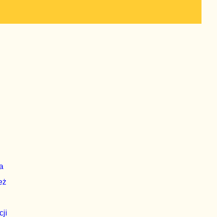
a
eż
cji