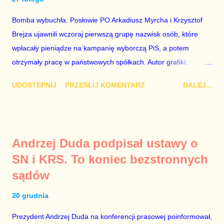
całego państwa. Zastrzeżenie „jeśli są prawdziwe” jest
konieczne, ponieważ mamy do czynienia z medium o
Bomba wybuchła. Posłowie PO Arkadiusz Myrcha i Krzysztof
wyjątkowo wątpliwej reputacji, ale mimo upływu czasu,
Brejza ujawnili wczoraj pierwszą grupę nazwisk osób, które
informacje nie zostały w żaden sposób zdementowane, a
wpłacały pieniądze na kampanię wyborczą PiS, a potem
oskarżany polityk milczy. Tygod...
otrzymały pracę w państwowych spółkach. Autor grafiki:
Damian Kujawa Mało kto zauważył konferencję prasową
UDOSTĘPNIJ
PRZEŚLIJ KOMENTARZ
DALEJ...
polityków PO na ten temat. Pokazanie kilkunastu przypadków
powinno wstrząsnąć opinią publiczną, a prokuratura powinna
natychmiast wszcząć śledztwo. Mechanizm opisany na
konferencji jest prosty. Określone osoby wpłacają pieniądze na
Andrzej Duda podpisał ustawy o
PiS, a następnie uzyskują stanowiska w spółkach Skarbu
SN i KRS. To koniec bezstronnych
Państwa ze względu na to, że partia PiS obsadziła zarządy
sądów
tych spółek i wymienia profesjonalistów na kadry partyjne.
Mamy tutaj do czynienia nie ze zjawiskiem jednostkowym,
20 grudnia
które zawsze może się zdarzyć, a polegającym na tym, że
osoba z kwalifikacjami wpłaca na partię polityczną, a następnie
Prezydent Andrzej Duda na konferencji prasowej poinformował,