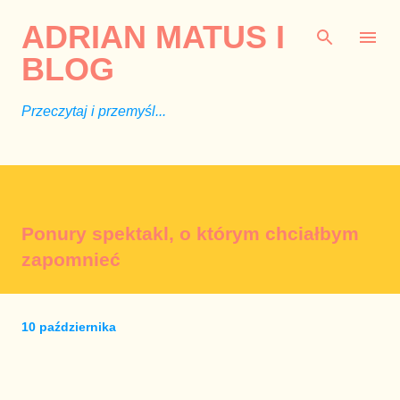
Przejdź do głównej zawartości
ADRIAN MATUS I
BLOG
Przeczytaj i przemyśl...
Ponury spektakl, o którym chciałbym
zapomnieć
10 października