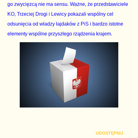
go zwycięzcą nie ma sensu. Ważne, że przedstawiciele
KO, Trzeciej Drogi i Lewicy pokazali wspólny cel
odsunięcia od władzy łajdaków z PiS i bardzo istotne
elementy wspólne przyszłego rządzenia krajem.
UDOSTĘPNIJ