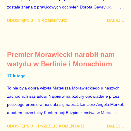
została znana z prawicowych odchyleń Dorota Gawryluk.
Wczoraj gościem Polsat News była Julia Przyłębska –
UDOSTĘPNIJ
1 KOMENTARZ
DALEJ...
marionetka partii rządzącej, żona agenta SB, który jest obecnie
ambasadorem Polski w Berlinie, niby prezes niby Trybunału
konstytucyjnego. To znak, że Gawryluk starannie wykonała
zalecenia płynące z siedziby PiS, ponieważ Przyłębska bywa
Premier Morawiecki narobił nam
tylko tam, gdzie nie ma trudnych pytań. Taki obrót spraw
wstydu w Berlinie i Monachium
przyjmuję ze smutkiem. Właściciela Polsatu – Zygmunta
Solorza - uważam za absolutnego geniusza biznesu, któremu
17 lutego
konkurenci z TVP i TVN nie dorastają do pięt. Smutne, że
To nie była dobra wizyta Mateusza Morawieckiego u naszych
znowu dał się złamać partii Jarosława Kaczyńskiego. Znowu,
zachodnich sąsiadów. Najpierw na bzdury opowiadane przez
bo w 2007 roku też tak się stało. Na kilka tygodni przed
polskiego premiera nie dała się nabrać kanclerz Angela Merkel,
przedterminowymi wyborami parlamentarnymi do biur Solorza
a potem uczestnicy Konferencji Bezpieczeństwa w Monachium.
politycy PiS wysłali Agencję Bezpieczeństwa Wewnętrznego, a
Najpierw Berlin. Oglądając wspólną konferencję prasową
kilka dni później...
UDOSTĘPNIJ
PRZEŚLIJ KOMENTARZ
DALEJ...
Merkel i Morawieckiego narastało we mnie zażenowanie. Było