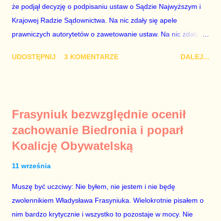
obejmuje prace w spółce, która jest zarządzana pośrednio
że podjął decyzję o podpisaniu ustaw o Sądzie Najwyższym i
przez ta partię. Przeciwnie. Przedstawienie pierwszej gr...
Krajowej Radzie Sądownictwa. Na nic zdały się apele
prawniczych autorytetów o zawetowanie ustaw. Na nic zdały
się analizy, z których wynikało, że podpisanie tych ustaw
UDOSTĘPNIJ
3 KOMENTARZE
DALEJ...
ostatecznie zniszczy niezależność sądów od woli polityków. To
smutny dzień w historii Polski. Andrzej Duda kosztem nas
wszystkich zrobił piękny prezent świąteczny ministrowi
sprawiedliwości i prokuratorowi generalnemu Zbigniewowi
Frasyniuk bezwzględnie ocenił
Ziobro. Żenujące są tłumaczenia Dudy, że podpisał ustawy, bo
zachowanie Biedronia i poparł
to jego ustawy. Prawda jest taka, że poprawki partii rządzącej
Koalicję Obywatelską
do tych ustaw były bardziej obszerne niż projekty ustaw
wysłane przez prezydenta do parlamentu. Andrzejowi Dudzie
11 września
od początku (od lipcowych wet do poprzednich ustaw) chodziło
wyłącznie o jego władzę nad sądownictwem kosztem władzy
Muszę być uczciwy: Nie byłem, nie jestem i nie będę
Zbigniewa Ziobry. W poprzednich ustawach Ziobro miał 100%
zwolennikiem Władysława Frasyniuka. Wielokrotnie pisałem o
władzy nad sądami, a Duda 0%. W nowych ustawach Ziobro
nim bardzo krytycznie i wszystko to pozostaje w mocy. Nie