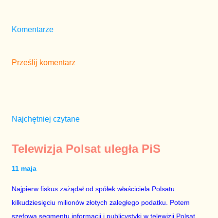
Komentarze
Prześlij komentarz
Najchętniej czytane
Telewizja Polsat uległa PiS
11 maja
Najpierw fiskus zażądał od spółek właściciela Polsatu
kilkudziesięciu milionów złotych zaległego podatku. Potem
szefową segmentu informacji i publicystyki w telewizji Polsat