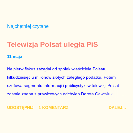
Najchętniej czytane
Telewizja Polsat uległa PiS
11 maja
Najpierw fiskus zażądał od spółek właściciela Polsatu
kilkudziesięciu milionów złotych zaległego podatku. Potem
szefową segmentu informacji i publicystyki w telewizji Polsat
została znana z prawicowych odchyleń Dorota Gawryluk.
Wczoraj gościem Polsat News była Julia Przyłębska –
UDOSTĘPNIJ
1 KOMENTARZ
DALEJ...
marionetka partii rządzącej, żona agenta SB, który jest obecnie
ambasadorem Polski w Berlinie, niby prezes niby Trybunału
konstytucyjnego. To znak, że Gawryluk starannie wykonała