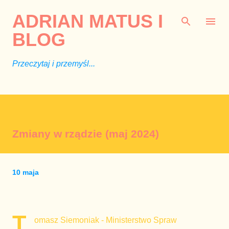
Przejdź do głównej zawartości
ADRIAN MATUS I
BLOG
Przeczytaj i przemyśl...
Zmiany w rządzie (maj 2024)
10 maja
T
omasz Siemoniak - Ministerstwo Spraw