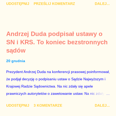
UDOSTĘPNIJ
PRZEŚLIJ KOMENTARZ
DALEJ...
polityków PO na ten temat. Pokazanie kilkunastu przypadków
powinno wstrząsnąć opinią publiczną, a prokuratura powinna
natychmiast wszcząć śledztwo. Mechanizm opisany na
konferencji jest prosty. Określone osoby wpłacają pieniądze na
Andrzej Duda podpisał ustawy o
PiS, a następnie uzyskują stanowiska w spółkach Skarbu
SN i KRS. To koniec bezstronnych
Państwa ze względu na to, że partia PiS obsadziła zarządy
sądów
tych spółek i wymienia profesjonalistów na kadry partyjne.
Mamy tutaj do czynienia nie ze zjawiskiem jednostkowym,
20 grudnia
które zawsze może się zdarzyć, a polegającym na tym, że
osoba z kwalifikacjami wpłaca na partię polityczną, a następnie
Prezydent Andrzej Duda na konferencji prasowej poinformował,
obejmuje prace w spółce, która jest zarządzana pośrednio
że podjął decyzję o podpisaniu ustaw o Sądzie Najwyższym i
przez ta partię. Przeciwnie. Przedstawienie pierwszej gr...
Krajowej Radzie Sądownictwa. Na nic zdały się apele
prawniczych autorytetów o zawetowanie ustaw. Na nic zdały
się analizy, z których wynikało, że podpisanie tych ustaw
UDOSTĘPNIJ
3 KOMENTARZE
DALEJ...
ostatecznie zniszczy niezależność sądów od woli polityków. To
smutny dzień w historii Polski. Andrzej Duda kosztem nas