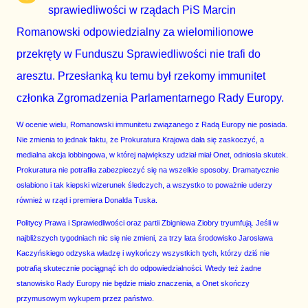
sprawiedliwości w rządach PiS Marcin
Romanowski odpowiedzialny za wielomilionowe
przekręty w Funduszu Sprawiedliwości nie trafi do
aresztu. Przesłanką ku temu był rzekomy immunitet
członka Zgromadzenia Parlamentarnego Rady Europy.
W ocenie wielu, Romanowski immunitetu związanego z Radą Europy nie posiada.
Nie zmienia to jednak faktu, że Prokuratura Krajowa dała się zaskoczyć, a
medialna akcja lobbingowa, w której największy udział miał Onet, odniosła skutek.
Prokuratura nie potrafiła zabezpieczyć się na wszelkie sposoby. Dramatycznie
osłabiono i tak kiepski wizerunek śledczych, a wszystko to poważnie uderzy
również w rząd i premiera Donalda Tuska.
Politycy Prawa i Sprawiedliwości oraz partii Zbigniewa Ziobry tryumfują. Jeśli w
najbliższych tygodniach nic się nie zmieni, za trzy lata środowisko Jarosława
Kaczyńskiego odzyska władzę i wykończy wszystkich tych, którzy dziś nie
potrafią skutecznie pociągnąć ich do odpowiedzialności. Wtedy też żadne
stanowisko Rady Europy nie będzie miało znaczenia, a Onet skończy
przymusowym wykupem przez państwo.