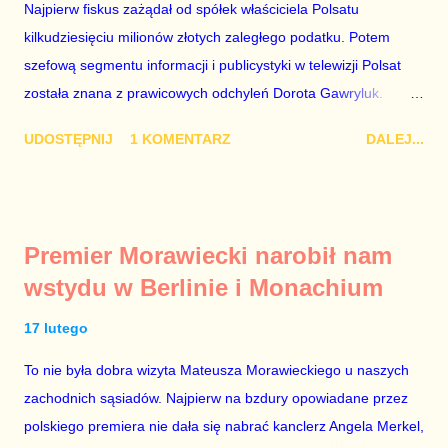
Najpierw fiskus zażądał od spółek właściciela Polsatu
kilkudziesięciu milionów złotych zaległego podatku. Potem
szefową segmentu informacji i publicystyki w telewizji Polsat
została znana z prawicowych odchyleń Dorota Gawryluk.
Wczoraj gościem Polsat News była Julia Przyłębska –
UDOSTĘPNIJ
1 KOMENTARZ
DALEJ...
marionetka partii rządzącej, żona agenta SB, który jest obecnie
ambasadorem Polski w Berlinie, niby prezes niby Trybunału
konstytucyjnego. To znak, że Gawryluk starannie wykonała
zalecenia płynące z siedziby PiS, ponieważ Przyłębska bywa
Premier Morawiecki narobił nam
tylko tam, gdzie nie ma trudnych pytań. Taki obrót spraw
wstydu w Berlinie i Monachium
przyjmuję ze smutkiem. Właściciela Polsatu – Zygmunta
Solorza - uważam za absolutnego geniusza biznesu, któremu
17 lutego
konkurenci z TVP i TVN nie dorastają do pięt. Smutne, że
To nie była dobra wizyta Mateusza Morawieckiego u naszych
znowu dał się złamać partii Jarosława Kaczyńskiego. Znowu,
zachodnich sąsiadów. Najpierw na bzdury opowiadane przez
bo w 2007 roku też tak się stało. Na kilka tygodni przed
polskiego premiera nie dała się nabrać kanclerz Angela Merkel,
przedterminowymi wyborami parlamentarnymi do biur Solorza