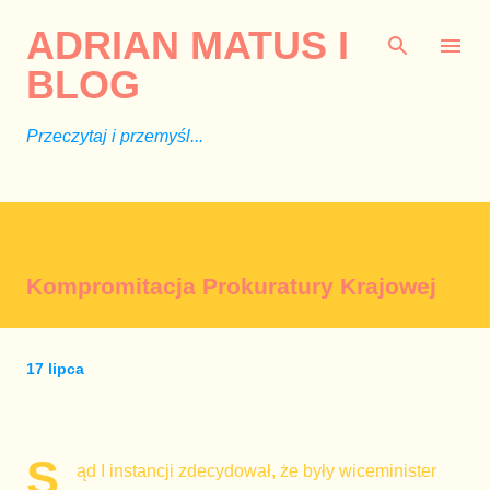
Przejdź do głównej zawartości
ADRIAN MATUS I
BLOG
Przeczytaj i przemyśl...
Kompromitacja Prokuratury Krajowej
17 lipca
S
ąd I instancji zdecydował, że były wiceminister