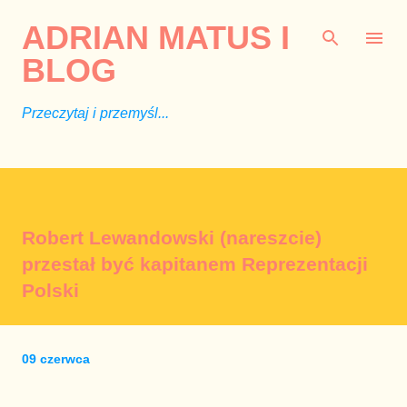
Przejdź do głównej zawartości
ADRIAN MATUS I
BLOG
Przeczytaj i przemyśl...
Robert Lewandowski (nareszcie)
przestał być kapitanem Reprezentacji
Polski
09 czerwca