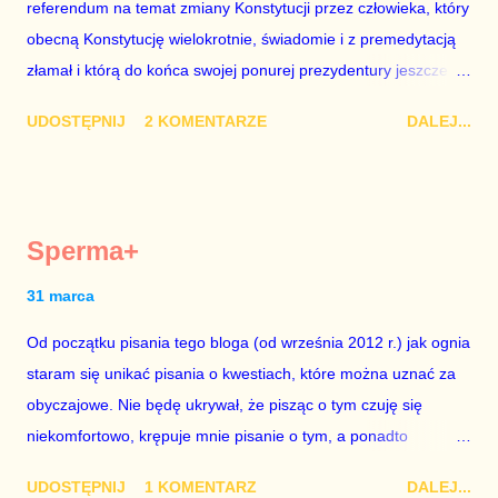
referendum na temat zmiany Konstytucji przez człowieka, który
chciało mu przejść przez gardło pochwalenie gospodarczej
obecną Konstytucję wielokrotnie, świadomie i z premedytacją
sytuacji naszego kraju z lat 2007-2015. Bardzo to małe i
złamał i którą do końca swojej ponurej prezydentury jeszcze
smutne – niegodne premiera polskiego rządu. Generalnie, M...
nie raz złamie. Nie wezmę udziału w referendum nawet, gdyby
UDOSTĘPNIJ
2 KOMENTARZE
DALEJ...
trwało pół roku, lokal do głosowania znajdował się w
„Biedronce” albo w „Lidlu”, a za udział w głosowaniu dawano
zimne piwo. Andrzej Duda chce kosztem ok. 150 mln zł z
pieniędzy nas wszystkich dodać sobie znaczenia. Nie ma na to
Sperma+
mojej zgody. Prezydent Andrzej Duda zapowiedział, że złoży do
Senatu wniosek o dwudniowe referendum, które miałoby odbyć
31 marca
się w dniach 10-11 listopada 2018 roku. Nikt tego referendum
Od początku pisania tego bloga (od września 2012 r.) jak ognia
nie chce – ani partia rządząca, ani partie opozycyjne. Jeśli w
staram się unikać pisania o kwestiach, które można uznać za
siedzibie PiS zapadnie decyzja, aby głosować zgodnie z wolą
obyczajowe. Nie będę ukrywał, że pisząc o tym czuję się
Dudy, obowiązkiem każdego przyzwoitego człowieka i
niekomfortowo, krępuje mnie pisanie o tym, a ponadto
szanującego podstawowe reguły demokraty jest takie
uważam, że polityka, a zwłaszcza polityka poważna, oparta na
referendum zbojkotować. W procedurze zmiany Konstytu...
UDOSTĘPNIJ
1 KOMENTARZ
DALEJ...
rozumie, wiedzy i zdrowym rozsądku, powinna od kwestii