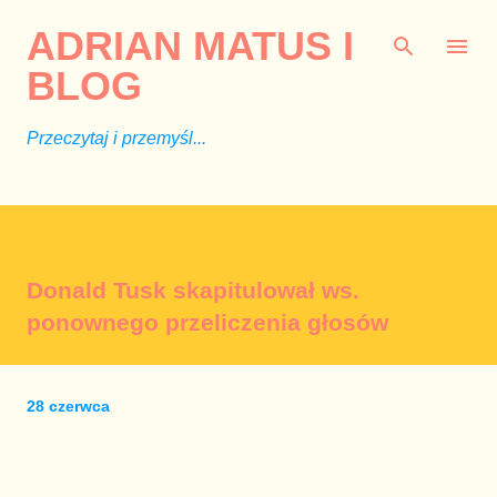
Przejdź do głównej zawartości
ADRIAN MATUS I
BLOG
Przeczytaj i przemyśl...
Donald Tusk skapitulował ws.
ponownego przeliczenia głosów
28 czerwca