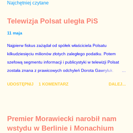
Najchętniej czytane
Telewizja Polsat uległa PiS
11 maja
Najpierw fiskus zażądał od spółek właściciela Polsatu
kilkudziesięciu milionów złotych zaległego podatku. Potem
szefową segmentu informacji i publicystyki w telewizji Polsat
została znana z prawicowych odchyleń Dorota Gawryluk.
Wczoraj gościem Polsat News była Julia Przyłębska –
UDOSTĘPNIJ
1 KOMENTARZ
DALEJ...
marionetka partii rządzącej, żona agenta SB, który jest obecnie
ambasadorem Polski w Berlinie, niby prezes niby Trybunału
konstytucyjnego. To znak, że Gawryluk starannie wykonała
zalecenia płynące z siedziby PiS, ponieważ Przyłębska bywa
Premier Morawiecki narobił nam
tylko tam, gdzie nie ma trudnych pytań. Taki obrót spraw
wstydu w Berlinie i Monachium
przyjmuję ze smutkiem. Właściciela Polsatu – Zygmunta