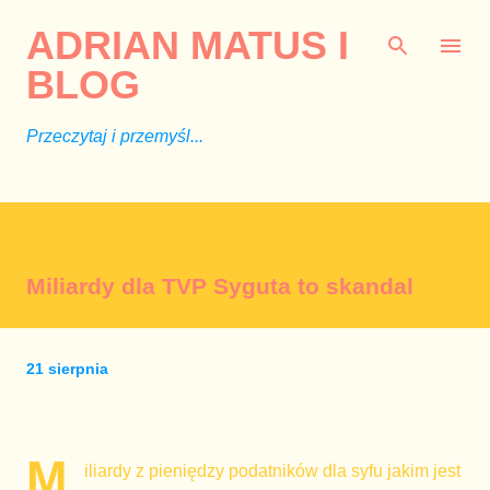
Przejdź do głównej zawartości
ADRIAN MATUS I
BLOG
Przeczytaj i przemyśl...
Miliardy dla TVP Syguta to skandal
21 sierpnia
M
iliardy z pieniędzy podatników dla syfu jakim jest