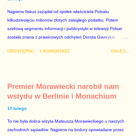
Najpierw fiskus zażądał od spółek właściciela Polsatu
kilkudziesięciu milionów złotych zaległego podatku. Potem
szefową segmentu informacji i publicystyki w telewizji Polsat
została znana z prawicowych odchyleń Dorota Gawryluk.
Wczoraj gościem Polsat News była Julia Przyłębska –
UDOSTĘPNIJ
1 KOMENTARZ
DALEJ...
marionetka partii rządzącej, żona agenta SB, który jest obecnie
ambasadorem Polski w Berlinie, niby prezes niby Trybunału
konstytucyjnego. To znak, że Gawryluk starannie wykonała
zalecenia płynące z siedziby PiS, ponieważ Przyłębska bywa
Premier Morawiecki narobił nam
tylko tam, gdzie nie ma trudnych pytań. Taki obrót spraw
wstydu w Berlinie i Monachium
przyjmuję ze smutkiem. Właściciela Polsatu – Zygmunta
Solorza - uważam za absolutnego geniusza biznesu, któremu
17 lutego
konkurenci z TVP i TVN nie dorastają do pięt. Smutne, że
To nie była dobra wizyta Mateusza Morawieckiego u naszych
znowu dał się złamać partii Jarosława Kaczyńskiego. Znowu,
zachodnich sąsiadów. Najpierw na bzdury opowiadane przez
bo w 2007 roku też tak się stało. Na kilka tygodni przed