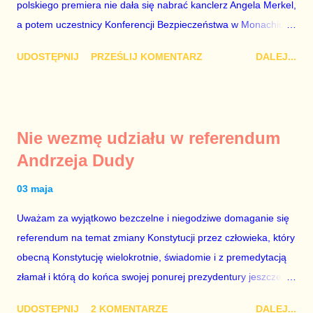
polskiego premiera nie dała się nabrać kanclerz Angela Merkel,
przedterminowymi wyborami parlamentarnymi do biur Solorza
a potem uczestnicy Konferencji Bezpieczeństwa w Monachium.
politycy PiS wysłali Agencję Bezpieczeństwa Wewnętrznego, a
Najpierw Berlin. Oglądając wspólną konferencję prasową
kilka dni później...
UDOSTĘPNIJ
PRZEŚLIJ KOMENTARZ
DALEJ...
Merkel i Morawieckiego narastało we mnie zażenowanie. Było
mi przykro, że premier mojego kraju świadomie kłamie mówiąc,
że polskie sądy pracują najwolniej w Europie, a prawda jest
taka, że są w środku zestawienia. Potem, gdy opowiadał
Nie wezmę udziału w referendum
brednie, że Polska może być motorem wzrostu gospodarczego
Andrzeja Dudy
całej Unii Europejskiej. To tak, jakby rower miał ciągnąć
samochód ciężarowy. Premier Morawiecki nie poprzestał
03 maja
jednak na tym i porównał PKB Polski i Hiszpanii, ale – uwaga –
Uważam za wyjątkowo bezczelne i niegodziwe domaganie się
z roku 1951, czyli czasów stalinizmu. To pewnie dlatego, że nie
referendum na temat zmiany Konstytucji przez człowieka, który
chciało mu przejść przez gardło pochwalenie gospodarczej
obecną Konstytucję wielokrotnie, świadomie i z premedytacją
sytuacji naszego kraju z lat 2007-2015. Bardzo to małe i
złamał i którą do końca swojej ponurej prezydentury jeszcze
smutne – niegodne premiera polskiego rządu. Generalnie, M...
nie raz złamie. Nie wezmę udziału w referendum nawet, gdyby
UDOSTĘPNIJ
2 KOMENTARZE
DALEJ...