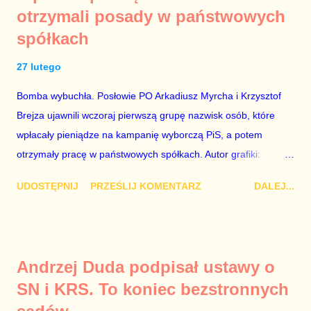
otrzymali posady w państwowych
rządzącej i – przynajmniej formalnie – drugiej osoby w
spółkach
państwie, sprawy prywatne nie tylko stają się publiczne, ale też
– jeśli są prawdziwe – zagrażają interesowi publicznemu
27 lutego
całego państwa. Zastrzeżenie „jeśli są prawdziwe” jest
konieczne, ponieważ mamy do czynienia z medium o
Bomba wybuchła. Posłowie PO Arkadiusz Myrcha i Krzysztof
wyjątkowo wątpliwej reputacji, ale mimo upływu czasu,
Brejza ujawnili wczoraj pierwszą grupę nazwisk osób, które
informacje nie zostały w żaden sposób zdementowane, a
wpłacały pieniądze na kampanię wyborczą PiS, a potem
oskarżany polityk milczy. Tygod...
otrzymały pracę w państwowych spółkach. Autor grafiki:
Damian Kujawa Mało kto zauważył konferencję prasową
UDOSTĘPNIJ
PRZEŚLIJ KOMENTARZ
DALEJ...
polityków PO na ten temat. Pokazanie kilkunastu przypadków
powinno wstrząsnąć opinią publiczną, a prokuratura powinna
natychmiast wszcząć śledztwo. Mechanizm opisany na
konferencji jest prosty. Określone osoby wpłacają pieniądze na
Andrzej Duda podpisał ustawy o
PiS, a następnie uzyskują stanowiska w spółkach Skarbu
SN i KRS. To koniec bezstronnych
Państwa ze względu na to, że partia PiS obsadziła zarządy
tych spółek i wymienia profesjonalistów na kadry partyjne.