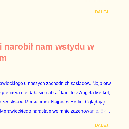
rezes niby Trybunału konstytucyjnego. To znak, że
DALEJ...
a płynące z siedziby PiS, ponieważ Przyłębska bywa
. Taki obrót spraw przyjmuję ze smutkiem. Właściciela
za absolutnego geniusza biznesu, któremu konkurenci
tne, że znowu dał się złamać partii Jarosława
i narobił nam wstydu w
ż tak się stało. Na kilka tygodni przed
um
nymi do biur Solorza politycy PiS wysłali Agencję
dni później...
rawieckiego u naszych zachodnich sąsiadów. Najpierw
premiera nie dała się nabrać kanclerz Angela Merkel,
eczeństwa w Monachium. Najpierw Berlin. Oglądając
 Morawieckiego narastało we mnie zażenowanie. Było
wiadomie kłamie mówiąc, że polskie sądy pracują
DALEJ...