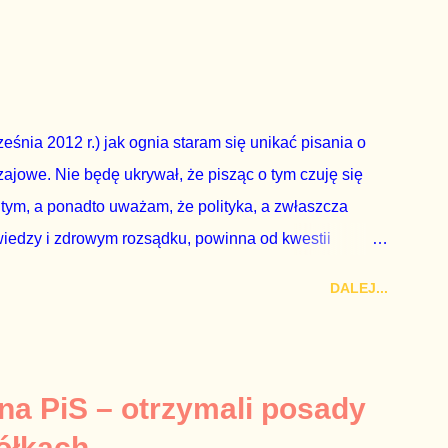
dbyć się w dniach 10-11 listopada 2018 roku. Nikt
ządząca, ani partie opozycyjne. Jeśli w siedzibie PiS
nie z wolą Dudy, obowiązkiem każdego przyzwoitego
eguły demokraty jest takie referendum zbojkotować. W
eśnia 2012 r.) jak ognia staram się unikać pisania o
ajowe. Nie będę ukrywał, że pisząc o tym czuję się
 tym, a ponadto uważam, że polityka, a zwłaszcza
wiedzy i zdrowym rozsądku, powinna od kwestii
nieważ polityka to sprawy publiczne, a sprawy intymne
DALEJ...
k na światło dzienne wypływają informacje o
lityka partii rządzącej i – przynajmniej formalnie –
ne nie tylko stają się publiczne, ale też – jeśli są
icznemu całego państwa. Zastrzeżenie „jeśli są
 na PiS – otrzymali posady
mamy do czynienia z medium o wyjątkowo wątpliwej
ółkach