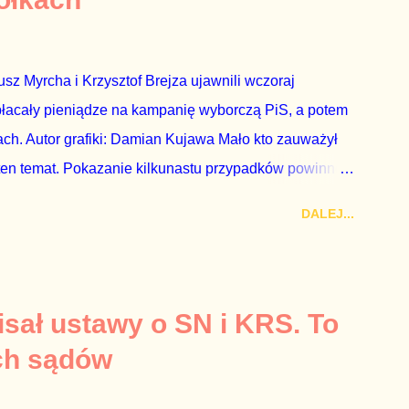
ormacje nie zostały w żaden sposób zdementowane, a
z Myrcha i Krzysztof Brejza ujawnili wczoraj
płacały pieniądze na kampanię wyborczą PiS, a potem
ch. Autor grafiki: Damian Kujawa Mało kto zauważył
ten temat. Pokazanie kilkunastu przypadków powinno
atura powinna natychmiast wszcząć śledztwo.
DALEJ...
 prosty. Określone osoby wpłacają pieniądze na PiS, a
kach Skarbu Państwa ze względu na to, że partia PiS
ia profesjonalistów na kadry partyjne. Mamy tutaj do
owym, które zawsze może się zdarzyć, a polegającym
sał ustawy o SN i KRS. To
ca na partię polityczną, a następnie obejmuje prace w
ch sądów
o przez ta partię. Przeciwnie. Przedstawienie pierwszej