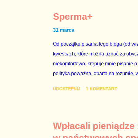
dwudniowe referendum, które miałoby o
tego referendum nie chce – ani partia r
Sperma+
zapadnie decyzja, aby głosować zgod
31 marca
człowieka i szanującego podstawowe r
procedurze zmiany Konstytu...
Od początku pisania tego bloga (od wrz
kwestiach, które można uznać za obycz
niekomfortowo, krępuje mnie pisanie o
polityka poważna, oparta na rozumie, 
łóżkowych trzymać się jak najdalej, po
UDOSTĘPNIJ
1 KOMENTARZ
powinny pozostać prywatne. Gdy jedna
seksaferze z udziałem prominentnego po
drugiej osoby w państwie, sprawy prywat
prawdziwe – zagrażają interesowi publ
Wpłacali pieniądze
prawdziwe” jest konieczne, ponieważ 
w państwowych sp