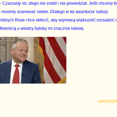
zarzasty nic złego nie zrobił i nie powiedział. Jeśli chcemy b
i musimy szanować siebie. Dlatego w tej awanturze należy
, których Rose chce skłócić, aby sejmową większość rozsadzić 
iwością u władzy byłoby im znacznie łatwiej.
UDOSTĘPN