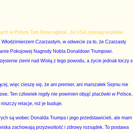
ch w Polsce Tom Rose ogłosił , że USA zrywają wszelkie
 Włodzimierzem Czarzastym, w odwecie za to, że Czarzasty
nanie Pokojowej Nagrody Nobla Donaldowi Trumpowi.
zęsienie ziemi nad Wisłą z tego powodu, a życie jednak toczy s
ącej, więc cieszę się, że ani premier, ani marszałek Sejmu nie
se. Ten człowiek nigdy nie powinien objąć placówki w Polsce,
niszczy relacje, niż je buduje.
tórych są wobec Donalda Trumpa i jego przedstawicieli, ale mam
wiska zachowają przyzwoitość i zdrowy rozsądek. To postawa