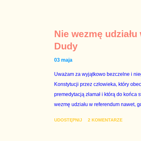
najwolniej w Europie, a prawda jest t
brednie, że Polska może być motorem w
jakby rower miał ciągnąć samochód cię
tym i porównał PKB Polski i Hiszpanii,
Nie wezmę udziału
pewnie dlatego, że nie chciało mu prz
Dudy
naszego kraju z lat 2007-2015. Bardzo
03 maja
rządu. Generalnie, M...
Uważam za wyjątkowo bezczelne i nie
Konstytucji przez człowieka, który obe
premedytacją złamał i którą do końca s
wezmę udziału w referendum nawet, gdy
się w „Biedronce” albo w „Lidlu”, a z
UDOSTĘPNIJ
2 KOMENTARZE
chce kosztem ok. 150 mln zł z pienięd
mojej zgody. Prezydent Andrzej Duda 