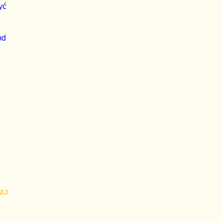
yć
od
IJ