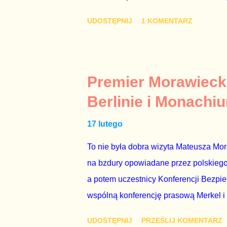
ambasadorem Polski w Berlinie, niby p
UDOSTĘPNIJ
1 KOMENTARZ
Gawryluk starannie wykonała zaleceni
tylko tam, gdzie nie ma trudnych pytań
Polsatu – Zygmunta Solorza - uważam 
z TVP i TVN nie dorastają do pięt. Smu
Premier Morawieck
Kaczyńskiego. Znowu, bo w 2007 roku te
Berlinie i Monachi
przedterminowymi wyborami parlamentar
17 lutego
Bezpieczeństwa Wewnętrznego, a kilka 
To nie była dobra wizyta Mateusza Mo
na bzdury opowiadane przez polskiego 
a potem uczestnicy Konferencji Bezpi
wspólną konferencję prasową Merkel i
mi przykro, że premier mojego kraju ś
UDOSTĘPNIJ
PRZEŚLIJ KOMENTARZ