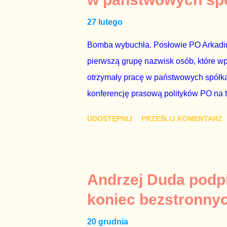
reputacji, ale mimo upływu czasu, inf
27 lutego
oskarżany polityk milczy. Tygod...
Bomba wybuchła. Posłowie PO Arkadius
pierwszą grupę nazwisk osób, które w
otrzymały pracę w państwowych spółka
konferencję prasową polityków PO na 
wstrząsnąć opinią publiczną, a prokur
UDOSTĘPNIJ
PRZEŚLIJ KOMENTARZ
Mechanizm opisany na konferencji jest
następnie uzyskują stanowiska w spół
obsadziła zarządy tych spółek i wymien
czynienia nie ze zjawiskiem jednostk
Andrzej Duda podpi
na tym, że osoba z kwalifikacjami wpła
koniec bezstronny
spółce, która jest zarządzana pośredni
20 grudnia
gr...