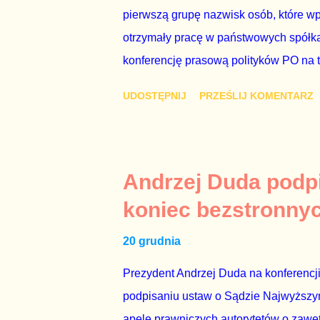
pierwszą grupę nazwisk osób, które w
otrzymały pracę w państwowych spółka
konferencję prasową polityków PO na 
wstrząsnąć opinią publiczną, a prokur
UDOSTĘPNIJ
PRZEŚLIJ KOMENTARZ
Mechanizm opisany na konferencji jest
następnie uzyskują stanowiska w spół
obsadziła zarządy tych spółek i wymien
czynienia nie ze zjawiskiem jednostk
Andrzej Duda podpi
na tym, że osoba z kwalifikacjami wpła
koniec bezstronny
spółce, która jest zarządzana pośredni
20 grudnia
gr...
Prezydent Andrzej Duda na konferencji
podpisaniu ustaw o Sądzie Najwyższym
apele prawniczych autorytetów o zaweto