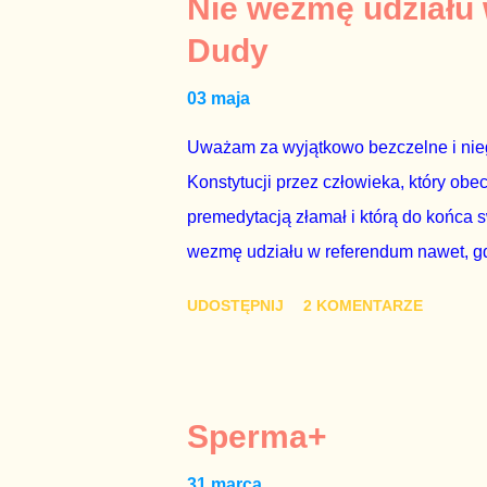
Nie wezmę udziału
pewnie dlatego, że nie chciało mu prz
Dudy
naszego kraju z lat 2007-2015. Bardzo
03 maja
rządu. Generalnie, M...
Uważam za wyjątkowo bezczelne i nie
Konstytucji przez człowieka, który obe
premedytacją złamał i którą do końca s
wezmę udziału w referendum nawet, gdy
się w „Biedronce” albo w „Lidlu”, a z
UDOSTĘPNIJ
2 KOMENTARZE
chce kosztem ok. 150 mln zł z pienięd
mojej zgody. Prezydent Andrzej Duda 
dwudniowe referendum, które miałoby o
tego referendum nie chce – ani partia r
Sperma+
zapadnie decyzja, aby głosować zgod
31 marca