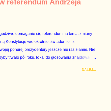
 w referendum Andrzeja
ejść przez gardło pochwalenie gospodarczej sytuacji
 to małe i smutne – niegodne premiera polskiego
godziwe domaganie się referendum na temat zmiany
cną Konstytucję wielokrotnie, świadomie i z
wojej ponurej prezydentury jeszcze nie raz złamie. Nie
by trwało pół roku, lokal do głosowania znajdował
a udział w głosowaniu dawano zimne piwo. Andrzej Duda
DALEJ...
zy nas wszystkich dodać sobie znaczenia. Nie ma na to
zapowiedział, że złoży do Senatu wniosek o
dbyć się w dniach 10-11 listopada 2018 roku. Nikt
ządząca, ani partie opozycyjne. Jeśli w siedzibie PiS
nie z wolą Dudy, obowiązkiem każdego przyzwoitego