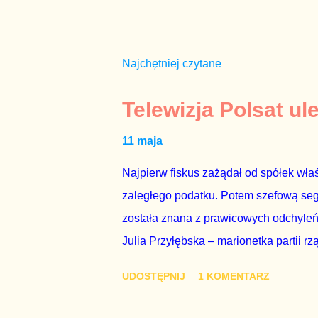
Najchętniej czytane
Telewizja Polsat ul
11 maja
Najpierw fiskus zażądał od spółek właś
zaległego podatku. Potem szefową segme
została znana z prawicowych odchyleń
Julia Przyłębska – marionetka partii rz
ambasadorem Polski w Berlinie, niby p
UDOSTĘPNIJ
1 KOMENTARZ
Gawryluk starannie wykonała zaleceni
tylko tam, gdzie nie ma trudnych pytań