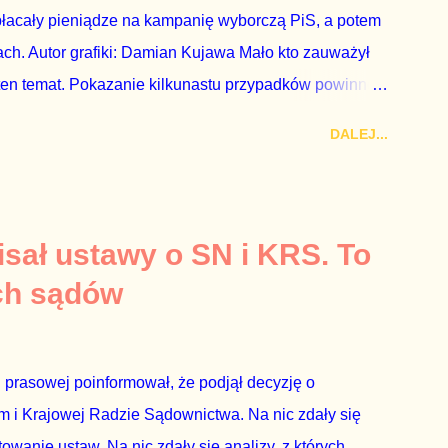
płacały pieniądze na kampanię wyborczą PiS, a potem
ch. Autor grafiki: Damian Kujawa Mało kto zauważył
ten temat. Pokazanie kilkunastu przypadków powinno
atura powinna natychmiast wszcząć śledztwo.
DALEJ...
 prosty. Określone osoby wpłacają pieniądze na PiS, a
kach Skarbu Państwa ze względu na to, że partia PiS
ia profesjonalistów na kadry partyjne. Mamy tutaj do
owym, które zawsze może się zdarzyć, a polegającym
sał ustawy o SN i KRS. To
ca na partię polityczną, a następnie obejmuje prace w
ch sądów
o przez ta partię. Przeciwnie. Przedstawienie pierwszej
 prasowej poinformował, że podjął decyzję o
 i Krajowej Radzie Sądownictwa. Na nic zdały się
wanie ustaw. Na nic zdały się analizy, z których