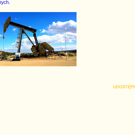
nych.
UDOSTĘPN