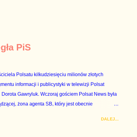
egła PiS
ciciela Polsatu kilkudziesięciu milionów złotych
ntu informacji i publicystyki w telewizji Polsat
 Dorota Gawryluk. Wczoraj gościem Polsat News była
ądzącej, żona agenta SB, który jest obecnie
rezes niby Trybunału konstytucyjnego. To znak, że
DALEJ...
a płynące z siedziby PiS, ponieważ Przyłębska bywa
. Taki obrót spraw przyjmuję ze smutkiem. Właściciela