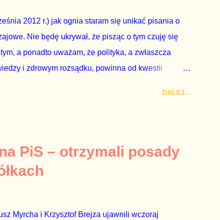
eguły demokraty jest takie referendum zbojkotować. W
eśnia 2012 r.) jak ognia staram się unikać pisania o
ajowe. Nie będę ukrywał, że pisząc o tym czuję się
 tym, a ponadto uważam, że polityka, a zwłaszcza
wiedzy i zdrowym rozsądku, powinna od kwestii
nieważ polityka to sprawy publiczne, a sprawy intymne
DALEJ...
k na światło dzienne wypływają informacje o
lityka partii rządzącej i – przynajmniej formalnie –
ne nie tylko stają się publiczne, ale też – jeśli są
icznemu całego państwa. Zastrzeżenie „jeśli są
 na PiS – otrzymali posady
mamy do czynienia z medium o wyjątkowo wątpliwej
ółkach
ormacje nie zostały w żaden sposób zdementowane, a
z Myrcha i Krzysztof Brejza ujawnili wczoraj