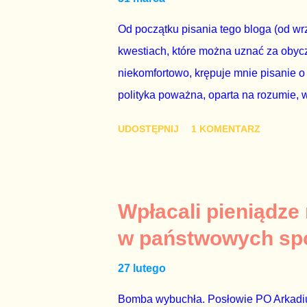
człowieka i szanującego podstawowe r
procedurze zmiany Konstytu...
Od początku pisania tego bloga (od wrz
kwestiach, które można uznać za obycz
niekomfortowo, krępuje mnie pisanie o
polityka poważna, oparta na rozumie, 
łóżkowych trzymać się jak najdalej, po
UDOSTĘPNIJ
1 KOMENTARZ
powinny pozostać prywatne. Gdy jedna
seksaferze z udziałem prominentnego po
drugiej osoby w państwie, sprawy prywat
prawdziwe – zagrażają interesowi publ
Wpłacali pieniądze
prawdziwe” jest konieczne, ponieważ 
w państwowych sp
reputacji, ale mimo upływu czasu, inf
27 lutego
oskarżany polityk milczy. Tygod...
Bomba wybuchła. Posłowie PO Arkadius