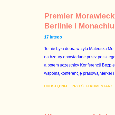
Polsatu – Zygmunta Solorza - uważam 
z TVP i TVN nie dorastają do pięt. Smu
Premier Morawieck
Kaczyńskiego. Znowu, bo w 2007 roku te
Berlinie i Monachi
przedterminowymi wyborami parlamentar
17 lutego
Bezpieczeństwa Wewnętrznego, a kilka 
To nie była dobra wizyta Mateusza Mo
na bzdury opowiadane przez polskiego 
a potem uczestnicy Konferencji Bezpi
wspólną konferencję prasową Merkel i
mi przykro, że premier mojego kraju ś
UDOSTĘPNIJ
PRZEŚLIJ KOMENTARZ
najwolniej w Europie, a prawda jest t
brednie, że Polska może być motorem w
jakby rower miał ciągnąć samochód cię
tym i porównał PKB Polski i Hiszpanii,