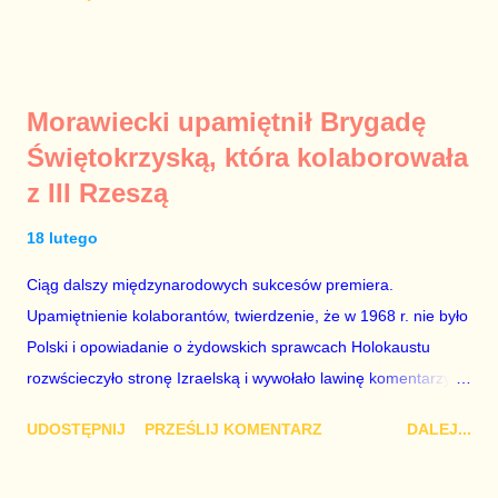
Sierpniowych, co oznacza, że 31 sierpnia przed Stocznią
Gdańską nie będą mogły odbyć się alternatywne uroczystości z
udziałem Lecha Wałęsy oraz innych bohaterów wydarzeń z
1980 r. Proces usuwania Lecha Wałęsy z historii polskich
Morawiecki upamiętnił Brygadę
przemian demokratycznych 1989 r. trwa w Polsce od dawna.
Świętokrzyską, która kolaborowała
Ci, którzy przespali moment wielkiego narodowego zrywu albo
z III Rzeszą
po prostu nie mieli odwagi stanąć naprzeciw brutalnej machiny
komunistycznej represji, od lat starają umniejszać zasługi
18 lutego
prawdziwych bohaterów, aby dodać znaczenie własnym
zupełnie nieheroicznym, a często wręcz znikomym działaniom
Ciąg dalszy międzynarodowych sukcesów premiera.
po stronie „Solidarności” w tamtych trudnych czasach. Lech
Upamiętnienie kolaborantów, twierdzenie, że w 1968 r. nie było
Kaczyński / fot. autor nieznany. Plan jest taki, aby zastąpić
Polski i opowiadanie o żydowskich sprawcach Holokaustu
Lecha Wałęs...
rozwścieczyło stronę Izraelską i wywołało lawinę komentarzy w
Monachium, gdzie Mateusz Morawiecki opowiadał te brednie.
UDOSTĘPNIJ
PRZEŚLIJ KOMENTARZ
DALEJ...
Dodajmy do tego jeszcze odmowę wojewody dotyczącą
włączenia syren w Warszawie w rocznicę wybuchu powstania w