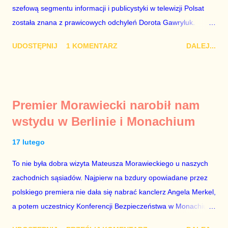
szefową segmentu informacji i publicystyki w telewizji Polsat
została znana z prawicowych odchyleń Dorota Gawryluk.
Wczoraj gościem Polsat News była Julia Przyłębska –
UDOSTĘPNIJ
1 KOMENTARZ
DALEJ...
marionetka partii rządzącej, żona agenta SB, który jest obecnie
ambasadorem Polski w Berlinie, niby prezes niby Trybunału
konstytucyjnego. To znak, że Gawryluk starannie wykonała
zalecenia płynące z siedziby PiS, ponieważ Przyłębska bywa
Premier Morawiecki narobił nam
tylko tam, gdzie nie ma trudnych pytań. Taki obrót spraw
wstydu w Berlinie i Monachium
przyjmuję ze smutkiem. Właściciela Polsatu – Zygmunta
Solorza - uważam za absolutnego geniusza biznesu, któremu
17 lutego
konkurenci z TVP i TVN nie dorastają do pięt. Smutne, że
To nie była dobra wizyta Mateusza Morawieckiego u naszych
znowu dał się złamać partii Jarosława Kaczyńskiego. Znowu,
zachodnich sąsiadów. Najpierw na bzdury opowiadane przez
bo w 2007 roku też tak się stało. Na kilka tygodni przed
polskiego premiera nie dała się nabrać kanclerz Angela Merkel,
przedterminowymi wyborami parlamentarnymi do biur Solorza
a potem uczestnicy Konferencji Bezpieczeństwa w Monachium.
politycy PiS wysłali Agencję Bezpieczeństwa Wewnętrznego, a
Najpierw Berlin. Oglądając wspólną konferencję prasową
kilka dni później...