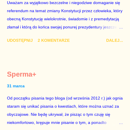
Uważam za wyjątkowo bezczelne i niegodziwe domaganie się
z roku 1951, czyli czasów stalinizmu. To pewnie dlatego, że nie
referendum na temat zmiany Konstytucji przez człowieka, który
chciało mu przejść przez gardło pochwalenie gospodarczej
obecną Konstytucję wielokrotnie, świadomie i z premedytacją
sytuacji naszego kraju z lat 2007-2015. Bardzo to małe i
złamał i którą do końca swojej ponurej prezydentury jeszcze
smutne – niegodne premiera polskiego rządu. Generalnie, M...
nie raz złamie. Nie wezmę udziału w referendum nawet, gdyby
UDOSTĘPNIJ
2 KOMENTARZE
DALEJ...
trwało pół roku, lokal do głosowania znajdował się w
„Biedronce” albo w „Lidlu”, a za udział w głosowaniu dawano
zimne piwo. Andrzej Duda chce kosztem ok. 150 mln zł z
pieniędzy nas wszystkich dodać sobie znaczenia. Nie ma na to
Sperma+
mojej zgody. Prezydent Andrzej Duda zapowiedział, że złoży do
Senatu wniosek o dwudniowe referendum, które miałoby odbyć
31 marca
się w dniach 10-11 listopada 2018 roku. Nikt tego referendum
Od początku pisania tego bloga (od września 2012 r.) jak ognia
nie chce – ani partia rządząca, ani partie opozycyjne. Jeśli w
staram się unikać pisania o kwestiach, które można uznać za
siedzibie PiS zapadnie decyzja, aby głosować zgodnie z wolą
obyczajowe. Nie będę ukrywał, że pisząc o tym czuję się
Dudy, obowiązkiem każdego przyzwoitego człowieka i
niekomfortowo, krępuje mnie pisanie o tym, a ponadto
szanującego podstawowe reguły demokraty jest takie