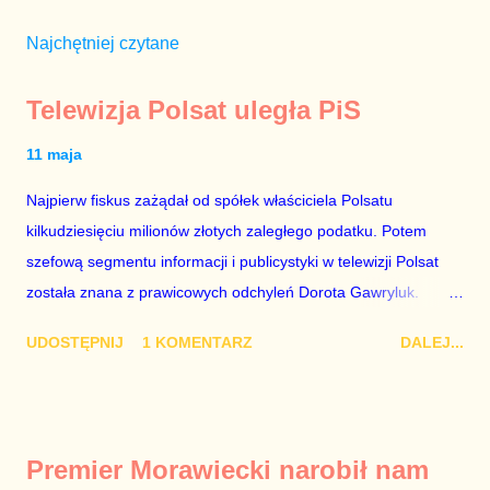
Najchętniej czytane
Telewizja Polsat uległa PiS
11 maja
Najpierw fiskus zażądał od spółek właściciela Polsatu
kilkudziesięciu milionów złotych zaległego podatku. Potem
szefową segmentu informacji i publicystyki w telewizji Polsat
została znana z prawicowych odchyleń Dorota Gawryluk.
Wczoraj gościem Polsat News była Julia Przyłębska –
UDOSTĘPNIJ
1 KOMENTARZ
DALEJ...
marionetka partii rządzącej, żona agenta SB, który jest obecnie
ambasadorem Polski w Berlinie, niby prezes niby Trybunału
konstytucyjnego. To znak, że Gawryluk starannie wykonała
zalecenia płynące z siedziby PiS, ponieważ Przyłębska bywa
Premier Morawiecki narobił nam
tylko tam, gdzie nie ma trudnych pytań. Taki obrót spraw