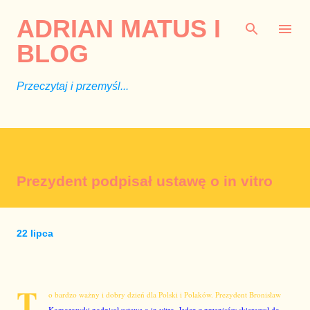
Przejdź do głównej zawartości
ADRIAN MATUS I
BLOG
Przeczytaj i przemyśl...
Prezydent podpisał ustawę o in vitro
22 lipca
T
o bardzo ważny i dobry dzień dla Polski i Polaków. Prezydent Bronisław
Komorowski podpisał ustawę o in vitro. Jeden z przepisów skierował do