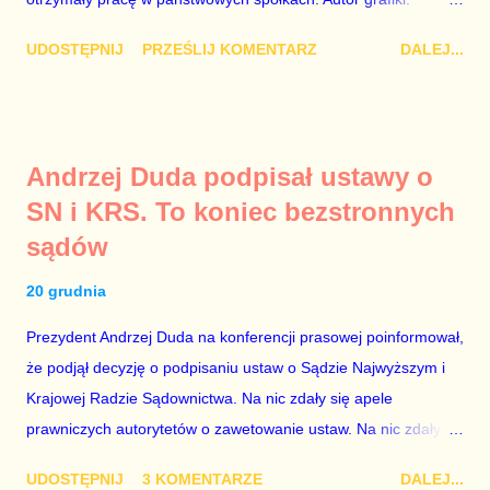
Damian Kujawa Mało kto zauważył konferencję prasową
UDOSTĘPNIJ
PRZEŚLIJ KOMENTARZ
DALEJ...
polityków PO na ten temat. Pokazanie kilkunastu przypadków
powinno wstrząsnąć opinią publiczną, a prokuratura powinna
natychmiast wszcząć śledztwo. Mechanizm opisany na
konferencji jest prosty. Określone osoby wpłacają pieniądze na
Andrzej Duda podpisał ustawy o
PiS, a następnie uzyskują stanowiska w spółkach Skarbu
SN i KRS. To koniec bezstronnych
Państwa ze względu na to, że partia PiS obsadziła zarządy
sądów
tych spółek i wymienia profesjonalistów na kadry partyjne.
Mamy tutaj do czynienia nie ze zjawiskiem jednostkowym,
20 grudnia
które zawsze może się zdarzyć, a polegającym na tym, że
osoba z kwalifikacjami wpłaca na partię polityczną, a następnie
Prezydent Andrzej Duda na konferencji prasowej poinformował,
obejmuje prace w spółce, która jest zarządzana pośrednio
że podjął decyzję o podpisaniu ustaw o Sądzie Najwyższym i
przez ta partię. Przeciwnie. Przedstawienie pierwszej gr...
Krajowej Radzie Sądownictwa. Na nic zdały się apele
prawniczych autorytetów o zawetowanie ustaw. Na nic zdały
się analizy, z których wynikało, że podpisanie tych ustaw
UDOSTĘPNIJ
3 KOMENTARZE
DALEJ...