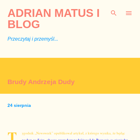
Przejdź do głównej zawartości
ADRIAN MATUS I
BLOG
Przeczytaj i przemyśl...
Brudy Andrzeja Dudy
24 sierpnia
T
ygodnik „Newsweek” opublikował artykuł, z którego wynika, że będąc
posłem na Sejm, obecny prezydent podróżował do Poznania za pieniądze