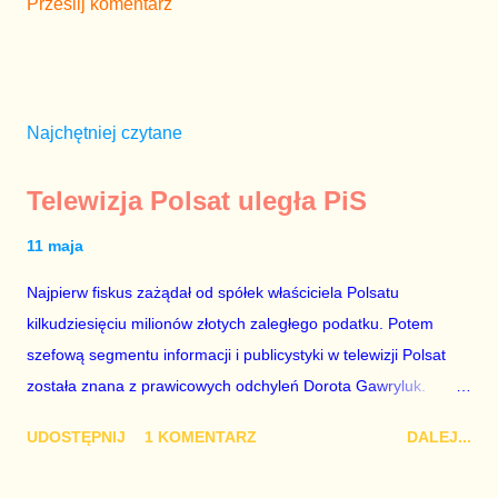
Prześlij komentarz
Najchętniej czytane
Telewizja Polsat uległa PiS
11 maja
Najpierw fiskus zażądał od spółek właściciela Polsatu
kilkudziesięciu milionów złotych zaległego podatku. Potem
szefową segmentu informacji i publicystyki w telewizji Polsat
została znana z prawicowych odchyleń Dorota Gawryluk.
Wczoraj gościem Polsat News była Julia Przyłębska –
UDOSTĘPNIJ
1 KOMENTARZ
DALEJ...
marionetka partii rządzącej, żona agenta SB, który jest obecnie
ambasadorem Polski w Berlinie, niby prezes niby Trybunału