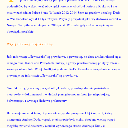
podatników, by wykonywać obowiązki poselskie, choć był posłem z Krakowa i nie
miał w zachodniej Polsce biura. W latach 2012-2014 Sejm na przeloty i noclegi Dudy
w Wielkopolsce wydał 11 tys. złotych. Przyszły prezydent jako wykładowca zarobił w
Nowym Tomyślu w sumie ponad 280 tys. zł. W czasie, gdy rzekomo wykonywał
obowiązki poselskie.
Więcej informacji znajdziecie tutaj
.
Jeśli informacje „Newsweeka” są prawdziwe, a pewnie są, bo choć artykuł ukazał się z
samego rana, Kancelaria Prezydenta milczy, a głowy państwa bronią politycy PiS-u –
zresztą – nieudolnie. W tej chwili jest godzina 14.45. Kancelaria Prezydenta milcząco
przyznaje, że informacje „Newsweeka” są prawdziwe.
Sam fakt, że gdy obecny prezydent był posłem, prawdopodobnie poświadczał
nieprawdę w dokumentach i wyłudzał pieniądze podatników jest niepokojący,
bulwersujący i wymaga śledztwa prokuratury.
Bulwersuje mnie także to, iż przez wiele tygodni prezydenckiej kampanii, którą
ostatecznie Andrzej Duda wygrał, o tej sprawie było cicho, choć ma wielką wagę i
mogłaby zmienić ostateczny rezultat wyborczego starcia Andrzeja Dudy z