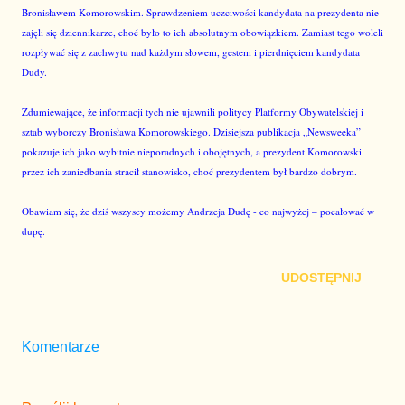
Bronisławem Komorowskim. Sprawdzeniem uczciwości kandydata na prezydenta nie
zajęli się dziennikarze, choć było to ich absolutnym obowiązkiem. Zamiast tego woleli
rozpływać się z zachwytu nad każdym słowem, gestem i pierdnięciem kandydata
Dudy.
Zdumiewające, że informacji tych nie ujawnili politycy Platformy Obywatelskiej i
sztab wyborczy Bronisława Komorowskiego. Dzisiejsza publikacja „Newsweeka”
pokazuje ich jako wybitnie nieporadnych i obojętnych, a prezydent Komorowski
przez ich zaniedbania stracił stanowisko, choć prezydentem był bardzo dobrym.
Obawiam się, że dziś wszyscy możemy Andrzeja Dudę - co najwyżej – pocałować w
dupę.
UDOSTĘPNIJ
Komentarze