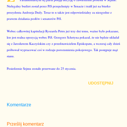
Nielegalny budżet został przez PiS przepchnięty w Senacie i trafił już na biurko
prezydenta Andrzeja Dudy. Teraz to n także jest odpowiedzialny za niezgodne z
prawem działania posłów i senatorów PiS.
Wobec całkowitej kapitulacji Ryszarda Petru już trzy dni temu, ważne było pokazane,
kto jest realna opozycją wobec PiS. Grzegorz Schetyna pokazał, że nie będzie układał
się z Jarosławem Kaczyńskim czy z przedstawicielem Episkopatu, a wczoraj cały dzień
próbował wypracować coś w rodzaju porozumienia pokojowego. Tak postępuje mąż
stanu.
Posiedzenie Sejmu zostało przerwane do 25 stycznia.
UDOSTĘPNIJ
Komentarze
Prześlij komentarz