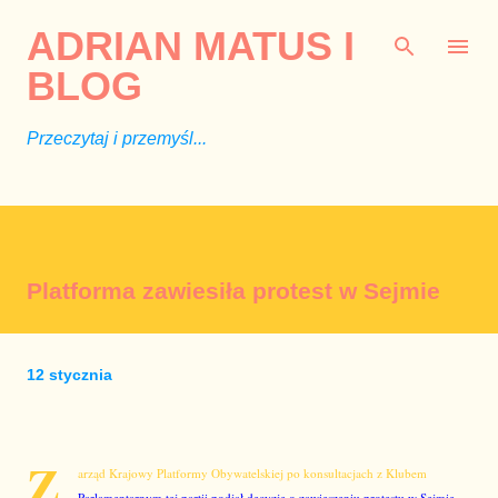
Przejdź do głównej zawartości
ADRIAN MATUS I
BLOG
Przeczytaj i przemyśl...
Platforma zawiesiła protest w Sejmie
12 stycznia
Z
arząd Krajowy Platformy Obywatelskiej po konsultacjach z Klubem
Parlamentarnym tej partii podjął decyzję o zawieszeniu protestu w Sejmie.