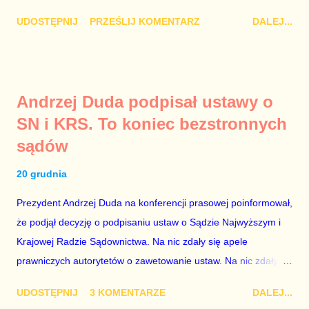
Damian Kujawa Mało kto zauważył konferencję prasową
UDOSTĘPNIJ
PRZEŚLIJ KOMENTARZ
DALEJ...
polityków PO na ten temat. Pokazanie kilkunastu przypadków
powinno wstrząsnąć opinią publiczną, a prokuratura powinna
natychmiast wszcząć śledztwo. Mechanizm opisany na
konferencji jest prosty. Określone osoby wpłacają pieniądze na
Andrzej Duda podpisał ustawy o
PiS, a następnie uzyskują stanowiska w spółkach Skarbu
SN i KRS. To koniec bezstronnych
Państwa ze względu na to, że partia PiS obsadziła zarządy
sądów
tych spółek i wymienia profesjonalistów na kadry partyjne.
Mamy tutaj do czynienia nie ze zjawiskiem jednostkowym,
20 grudnia
które zawsze może się zdarzyć, a polegającym na tym, że
osoba z kwalifikacjami wpłaca na partię polityczną, a następnie
Prezydent Andrzej Duda na konferencji prasowej poinformował,
obejmuje prace w spółce, która jest zarządzana pośrednio
że podjął decyzję o podpisaniu ustaw o Sądzie Najwyższym i
przez ta partię. Przeciwnie. Przedstawienie pierwszej gr...
Krajowej Radzie Sądownictwa. Na nic zdały się apele
prawniczych autorytetów o zawetowanie ustaw. Na nic zdały
się analizy, z których wynikało, że podpisanie tych ustaw
UDOSTĘPNIJ
3 KOMENTARZE
DALEJ...
ostatecznie zniszczy niezależność sądów od woli polityków. To