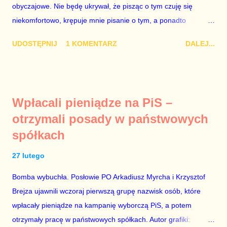
obyczajowe. Nie będę ukrywał, że pisząc o tym czuję się
Dudy, obowiązkiem każdego przyzwoitego człowieka i
niekomfortowo, krępuje mnie pisanie o tym, a ponadto
szanującego podstawowe reguły demokraty jest takie
uważam, że polityka, a zwłaszcza polityka poważna, oparta na
referendum zbojkotować. W procedurze zmiany Konstytu...
UDOSTĘPNIJ
1 KOMENTARZ
DALEJ...
rozumie, wiedzy i zdrowym rozsądku, powinna od kwestii
łóżkowych trzymać się jak najdalej, ponieważ polityka to
sprawy publiczne, a sprawy intymne powinny pozostać
prywatne. Gdy jednak na światło dzienne wypływają informacje
Wpłacali pieniądze na PiS –
o seksaferze z udziałem prominentnego polityka partii
otrzymali posady w państwowych
rządzącej i – przynajmniej formalnie – drugiej osoby w
spółkach
państwie, sprawy prywatne nie tylko stają się publiczne, ale też
– jeśli są prawdziwe – zagrażają interesowi publicznemu
27 lutego
całego państwa. Zastrzeżenie „jeśli są prawdziwe” jest
konieczne, ponieważ mamy do czynienia z medium o
Bomba wybuchła. Posłowie PO Arkadiusz Myrcha i Krzysztof
wyjątkowo wątpliwej reputacji, ale mimo upływu czasu,
Brejza ujawnili wczoraj pierwszą grupę nazwisk osób, które
informacje nie zostały w żaden sposób zdementowane, a
wpłacały pieniądze na kampanię wyborczą PiS, a potem
oskarżany polityk milczy. Tygod...
otrzymały pracę w państwowych spółkach. Autor grafiki: