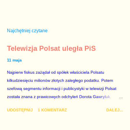
Najchętniej czytane
Telewizja Polsat uległa PiS
11 maja
Najpierw fiskus zażądał od spółek właściciela Polsatu
kilkudziesięciu milionów złotych zaległego podatku. Potem
szefową segmentu informacji i publicystyki w telewizji Polsat
została znana z prawicowych odchyleń Dorota Gawryluk.
Wczoraj gościem Polsat News była Julia Przyłębska –
UDOSTĘPNIJ
1 KOMENTARZ
DALEJ...
marionetka partii rządzącej, żona agenta SB, który jest obecnie
ambasadorem Polski w Berlinie, niby prezes niby Trybunału
konstytucyjnego. To znak, że Gawryluk starannie wykonała