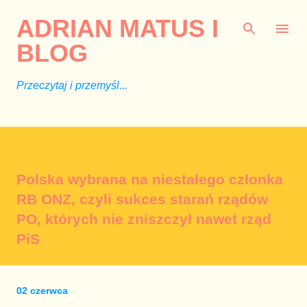
Przejdź do głównej zawartości
ADRIAN MATUS I
BLOG
Przeczytaj i przemyśl...
Polska wybrana na niestałego członka
RB ONZ, czyli sukces starań rządów
PO, których nie zniszczył nawet rząd
PiS
02 czerwca