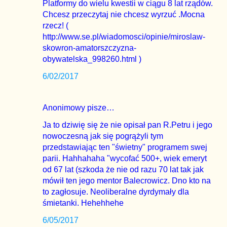
Platformy do wielu kwestii w ciągu 8 lat rządów.
Chcesz przeczytaj nie chcesz wyrzuć .Mocna
rzecz! (
http://www.se.pl/wiadomosci/opinie/miroslaw-
skowron-amatorszczyzna-
obywatelska_998260.html )
6/02/2017
Anonimowy pisze…
Ja to dziwię się że nie opisał pan R.Petru i jego
nowoczesną jak się pogrążyli tym
przedstawiając ten "świetny" programem swej
parii. Hahhahaha "wycofać 500+, wiek emeryt
od 67 lat (szkoda że nie od razu 70 lat tak jak
mówił ten jego mentor Balecrowicz. Dno kto na
to zagłosuje. Neoliberalne dyrdymały dla
śmietanki. Hehehhehe
6/05/2017