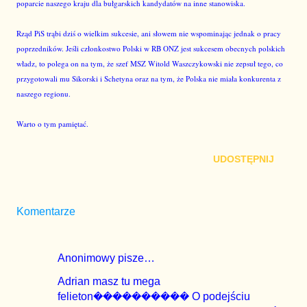
poparcie naszego kraju dla bułgarskich kandydatów na inne stanowiska.
Rząd PiS trąbi dziś o wielkim sukcesie, ani słowem nie wspominając jednak o pracy
poprzedników. Jeśli członkostwo Polski w RB ONZ jest sukcesem obecnych polskich
władz, to polega on na tym, że szef MSZ Witold Waszczykowski nie zepsuł tego, co
przygotowali mu Sikorski i Schetyna oraz na tym, że Polska nie miała konkurenta z
naszego regionu.
Warto o tym pamiętać.
UDOSTĘPNIJ
Komentarze
Anonimowy pisze…
Adrian masz tu mega
felieton���������� O podejściu