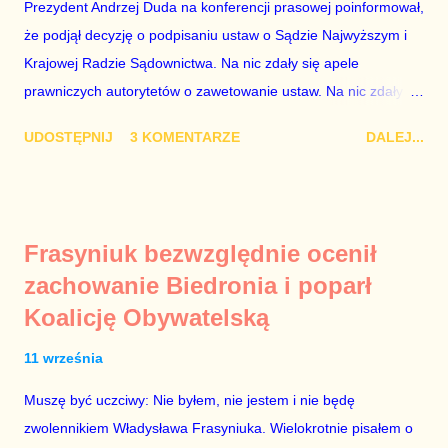
osoba z kwalifikacjami wpłaca na partię polityczną, a następnie
Prezydent Andrzej Duda na konferencji prasowej poinformował,
obejmuje prace w spółce, która jest zarządzana pośrednio
że podjął decyzję o podpisaniu ustaw o Sądzie Najwyższym i
przez ta partię. Przeciwnie. Przedstawienie pierwszej gr...
Krajowej Radzie Sądownictwa. Na nic zdały się apele
prawniczych autorytetów o zawetowanie ustaw. Na nic zdały
się analizy, z których wynikało, że podpisanie tych ustaw
UDOSTĘPNIJ
3 KOMENTARZE
DALEJ...
ostatecznie zniszczy niezależność sądów od woli polityków. To
smutny dzień w historii Polski. Andrzej Duda kosztem nas
wszystkich zrobił piękny prezent świąteczny ministrowi
sprawiedliwości i prokuratorowi generalnemu Zbigniewowi
Frasyniuk bezwzględnie ocenił
Ziobro. Żenujące są tłumaczenia Dudy, że podpisał ustawy, bo
zachowanie Biedronia i poparł
to jego ustawy. Prawda jest taka, że poprawki partii rządzącej
Koalicję Obywatelską
do tych ustaw były bardziej obszerne niż projekty ustaw
wysłane przez prezydenta do parlamentu. Andrzejowi Dudzie
11 września
od początku (od lipcowych wet do poprzednich ustaw) chodziło
wyłącznie o jego władzę nad sądownictwem kosztem władzy
Muszę być uczciwy: Nie byłem, nie jestem i nie będę
Zbigniewa Ziobry. W poprzednich ustawach Ziobro miał 100%
zwolennikiem Władysława Frasyniuka. Wielokrotnie pisałem o