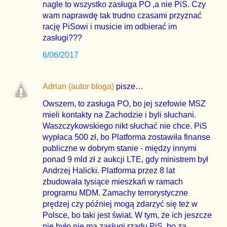
nagle to wszystko zasługa PO ,a nie PiS. Czy
wam naprawdę tak trudno czasami przyznać
rację PiSowi i musicie im odbierać im
zasługi???
6/06/2017
Adrian (autor bloga)
pisze…
Owszem, to zasługa PO, bo jej szefowie MSZ
mieli kontakty na Zachodzie i byli słuchani.
Waszczykowskiego nikt słuchać nie chce. PiS
wypłaca 500 zł, bo Platforma zostawiła finanse
publiczne w dobrym stanie - między innymi
ponad 9 mld zł z aukcji LTE, gdy ministrem był
Andrzej Halicki. Platforma przez 8 lat
zbudowała tysiące mieszkań w ramach
programu MDM. Zamachy terrorystyczne
prędzej czy później mogą zdarzyć się też w
Polsce, bo taki jest świat. W tym, że ich jeszcze
nie było nie ma zasługi rządu PiS, bo za