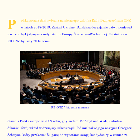
P
olska została dziś wybrana na niestałego członka Rady Bezpieczeństwa ONZ
w latach 2018-2019. Zastąpi Ukrainę. Dzisiejsza decyzja nie dziwi, ponieważ
nasz kraj był jedynym kandydatem z Europy Środkowo-Wschodniej. Ostatni raz w
RB ONZ byliśmy 20 lat temu.
RB ONZ / fot. autor nieznany
Starania Polski zaczęto w 2009 roku, gdy szefem MSZ był nad Wisłą Radosław
Sikorski. Swój wkład w dzisiejszy sukces rządu PiS miał także jego następca Grzegorz
Schetyna, który przekonał Bułgarię do wycofania swojej kandydatury w zamian za