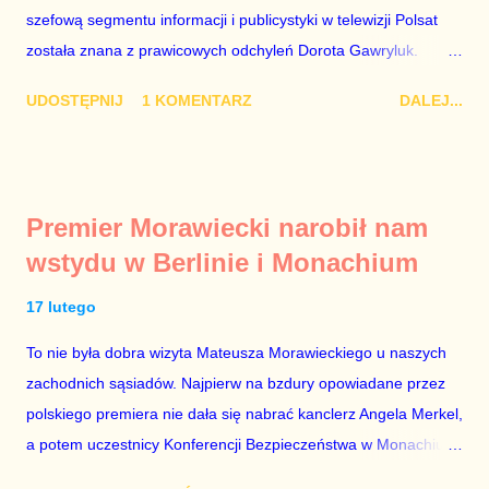
szefową segmentu informacji i publicystyki w telewizji Polsat
została znana z prawicowych odchyleń Dorota Gawryluk.
Wczoraj gościem Polsat News była Julia Przyłębska –
UDOSTĘPNIJ
1 KOMENTARZ
DALEJ...
marionetka partii rządzącej, żona agenta SB, który jest obecnie
ambasadorem Polski w Berlinie, niby prezes niby Trybunału
konstytucyjnego. To znak, że Gawryluk starannie wykonała
zalecenia płynące z siedziby PiS, ponieważ Przyłębska bywa
Premier Morawiecki narobił nam
tylko tam, gdzie nie ma trudnych pytań. Taki obrót spraw
wstydu w Berlinie i Monachium
przyjmuję ze smutkiem. Właściciela Polsatu – Zygmunta
Solorza - uważam za absolutnego geniusza biznesu, któremu
17 lutego
konkurenci z TVP i TVN nie dorastają do pięt. Smutne, że
To nie była dobra wizyta Mateusza Morawieckiego u naszych
znowu dał się złamać partii Jarosława Kaczyńskiego. Znowu,
zachodnich sąsiadów. Najpierw na bzdury opowiadane przez
bo w 2007 roku też tak się stało. Na kilka tygodni przed
polskiego premiera nie dała się nabrać kanclerz Angela Merkel,
przedterminowymi wyborami parlamentarnymi do biur Solorza
a potem uczestnicy Konferencji Bezpieczeństwa w Monachium.
politycy PiS wysłali Agencję Bezpieczeństwa Wewnętrznego, a
Najpierw Berlin. Oglądając wspólną konferencję prasową
kilka dni później...