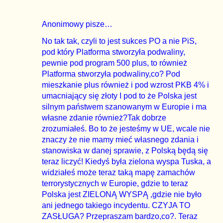
Anonimowy pisze…
No tak tak, czyli to jest sukces PO a nie PiS,
pod który Platforma stworzyła podwaliny,
pewnie pod program 500 plus, to również
Platforma stworzyła podwaliny,co? Pod
mieszkanie plus również i pod wzrost PKB 4% i
umacniający się złoty I pod to że Polska jest
silnym państwem szanowanym w Europie i ma
własne zdanie również?Tak dobrze
zrozumiałeś. Bo to że jesteśmy w UE, wcale nie
znaczy że nie mamy mieć własnego zdania i
stanowiska w danej sprawie, z Polską będą się
teraz liczyć! Kiedyś była zielona wyspa Tuska, a
widziałeś może teraz taką mapę zamachów
terrorystycznych w Europie, gdzie to teraz
Polska jest ZIELONĄ WYSPĄ ,gdzie nie było
ani jednego takiego incydentu. CZYJA TO
ZASŁUGA? Przepraszam bardzo,co?. Teraz