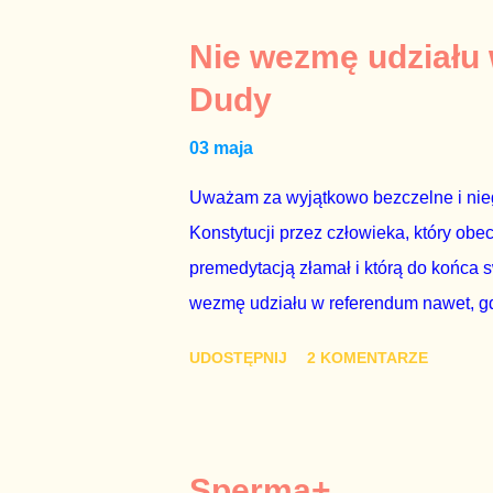
jakby rower miał ciągnąć samochód cię
tym i porównał PKB Polski i Hiszpanii,
Nie wezmę udziału
pewnie dlatego, że nie chciało mu prz
Dudy
naszego kraju z lat 2007-2015. Bardzo
03 maja
rządu. Generalnie, M...
Uważam za wyjątkowo bezczelne i nie
Konstytucji przez człowieka, który obe
premedytacją złamał i którą do końca s
wezmę udziału w referendum nawet, gdy
się w „Biedronce” albo w „Lidlu”, a z
UDOSTĘPNIJ
2 KOMENTARZE
chce kosztem ok. 150 mln zł z pienięd
mojej zgody. Prezydent Andrzej Duda 
dwudniowe referendum, które miałoby o
tego referendum nie chce – ani partia r
Sperma+