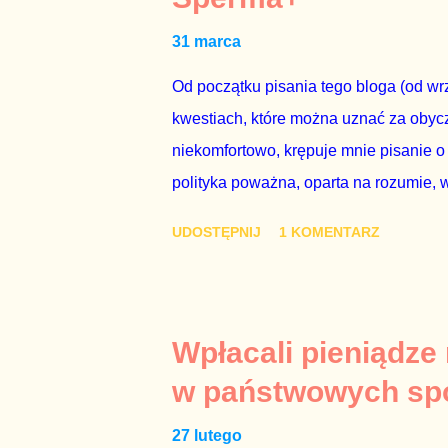
zapadnie decyzja, aby głosować zgod
31 marca
człowieka i szanującego podstawowe r
procedurze zmiany Konstytu...
Od początku pisania tego bloga (od wrz
kwestiach, które można uznać za obycz
niekomfortowo, krępuje mnie pisanie o
polityka poważna, oparta na rozumie, 
łóżkowych trzymać się jak najdalej, po
UDOSTĘPNIJ
1 KOMENTARZ
powinny pozostać prywatne. Gdy jedna
seksaferze z udziałem prominentnego po
drugiej osoby w państwie, sprawy prywat
prawdziwe – zagrażają interesowi publ
Wpłacali pieniądze
prawdziwe” jest konieczne, ponieważ 
w państwowych sp
reputacji, ale mimo upływu czasu, inf
27 lutego
oskarżany polityk milczy. Tygod...