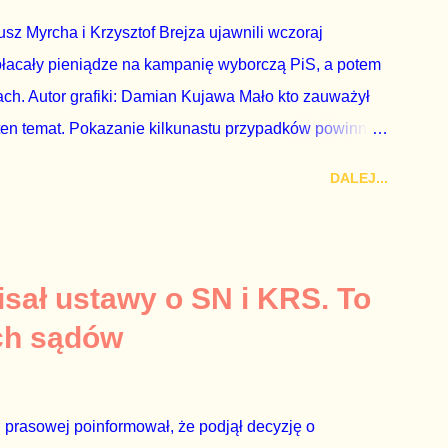
z Myrcha i Krzysztof Brejza ujawnili wczoraj
płacały pieniądze na kampanię wyborczą PiS, a potem
ch. Autor grafiki: Damian Kujawa Mało kto zauważył
ten temat. Pokazanie kilkunastu przypadków powinno
atura powinna natychmiast wszcząć śledztwo.
DALEJ...
 prosty. Określone osoby wpłacają pieniądze na PiS, a
kach Skarbu Państwa ze względu na to, że partia PiS
ia profesjonalistów na kadry partyjne. Mamy tutaj do
owym, które zawsze może się zdarzyć, a polegającym
sał ustawy o SN i KRS. To
ca na partię polityczną, a następnie obejmuje prace w
ch sądów
o przez ta partię. Przeciwnie. Przedstawienie pierwszej
 prasowej poinformował, że podjął decyzję o