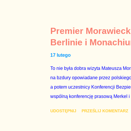
tylko tam, gdzie nie ma trudnych pytań
Polsatu – Zygmunta Solorza - uważam 
z TVP i TVN nie dorastają do pięt. Smu
Premier Morawieck
Kaczyńskiego. Znowu, bo w 2007 roku te
Berlinie i Monachi
przedterminowymi wyborami parlamentar
17 lutego
Bezpieczeństwa Wewnętrznego, a kilka 
To nie była dobra wizyta Mateusza Mo
na bzdury opowiadane przez polskiego 
a potem uczestnicy Konferencji Bezpi
wspólną konferencję prasową Merkel i
mi przykro, że premier mojego kraju ś
UDOSTĘPNIJ
PRZEŚLIJ KOMENTARZ
najwolniej w Europie, a prawda jest t
brednie, że Polska może być motorem w