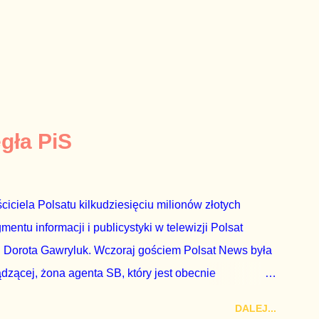
egła PiS
ciciela Polsatu kilkudziesięciu milionów złotych
ntu informacji i publicystyki w telewizji Polsat
 Dorota Gawryluk. Wczoraj gościem Polsat News była
ądzącej, żona agenta SB, który jest obecnie
rezes niby Trybunału konstytucyjnego. To znak, że
DALEJ...
a płynące z siedziby PiS, ponieważ Przyłębska bywa