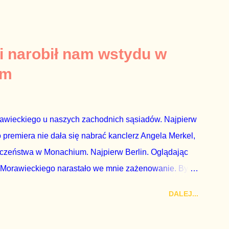
. Taki obrót spraw przyjmuję ze smutkiem. Właściciela
za absolutnego geniusza biznesu, któremu konkurenci
tne, że znowu dał się złamać partii Jarosława
i narobił nam wstydu w
ż tak się stało. Na kilka tygodni przed
um
nymi do biur Solorza politycy PiS wysłali Agencję
dni później...
rawieckiego u naszych zachodnich sąsiadów. Najpierw
premiera nie dała się nabrać kanclerz Angela Merkel,
eczeństwa w Monachium. Najpierw Berlin. Oglądając
 Morawieckiego narastało we mnie zażenowanie. Było
wiadomie kłamie mówiąc, że polskie sądy pracują
DALEJ...
aka, że są w środku zestawienia. Potem, gdy opowiadał
zrostu gospodarczego całej Unii Europejskiej. To tak,