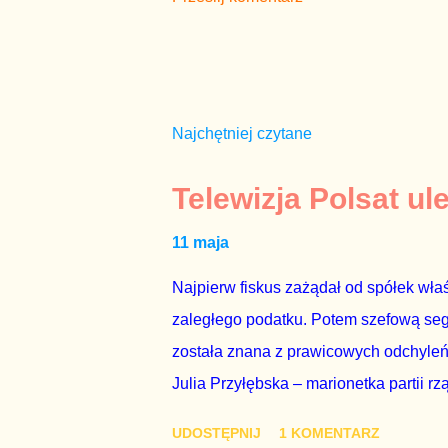
Najchętniej czytane
Telewizja Polsat ul
11 maja
Najpierw fiskus zażądał od spółek właś
zaległego podatku. Potem szefową segme
została znana z prawicowych odchyleń
Julia Przyłębska – marionetka partii rz
ambasadorem Polski w Berlinie, niby p
UDOSTĘPNIJ
1 KOMENTARZ
Gawryluk starannie wykonała zaleceni