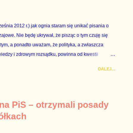
nie z wolą Dudy, obowiązkiem każdego przyzwoitego
eguły demokraty jest takie referendum zbojkotować. W
eśnia 2012 r.) jak ognia staram się unikać pisania o
ajowe. Nie będę ukrywał, że pisząc o tym czuję się
 tym, a ponadto uważam, że polityka, a zwłaszcza
wiedzy i zdrowym rozsądku, powinna od kwestii
nieważ polityka to sprawy publiczne, a sprawy intymne
DALEJ...
k na światło dzienne wypływają informacje o
lityka partii rządzącej i – przynajmniej formalnie –
ne nie tylko stają się publiczne, ale też – jeśli są
icznemu całego państwa. Zastrzeżenie „jeśli są
 na PiS – otrzymali posady
mamy do czynienia z medium o wyjątkowo wątpliwej
ółkach
ormacje nie zostały w żaden sposób zdementowane, a