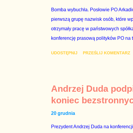
Bomba wybuchła. Posłowie PO Arkadius
pierwszą grupę nazwisk osób, które w
otrzymały pracę w państwowych spółka
konferencję prasową polityków PO na 
wstrząsnąć opinią publiczną, a prokur
UDOSTĘPNIJ
PRZEŚLIJ KOMENTARZ
Mechanizm opisany na konferencji jest
następnie uzyskują stanowiska w spół
obsadziła zarządy tych spółek i wymien
czynienia nie ze zjawiskiem jednostk
Andrzej Duda podpi
na tym, że osoba z kwalifikacjami wpła
koniec bezstronny
spółce, która jest zarządzana pośredni
20 grudnia
gr...
Prezydent Andrzej Duda na konferencji