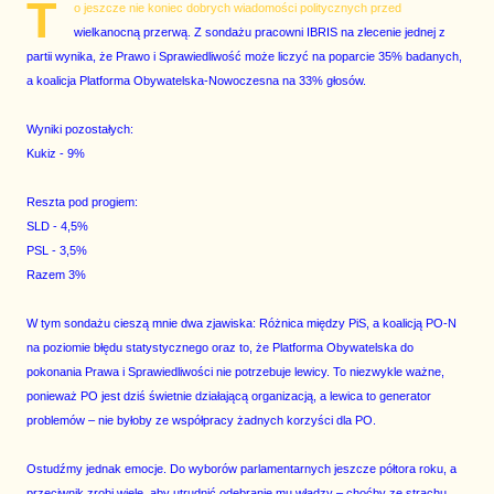
T
o jeszcze nie koniec dobrych wiadomości politycznych przed
wielkanocną przerwą. Z sondażu pracowni IBRIS na zlecenie jednej z
partii wynika, że Prawo i Sprawiedliwość może liczyć na poparcie 35% badanych,
a koalicja Platforma Obywatelska-Nowoczesna na 33% głosów.
Wyniki pozostałych:
Kukiz - 9%
Reszta pod progiem:
SLD - 4,5%
PSL - 3,5%
Razem 3%
W tym sondażu cieszą mnie dwa zjawiska: Różnica między PiS, a koalicją PO-N
na poziomie błędu statystycznego oraz to, że Platforma Obywatelska do
pokonania Prawa i Sprawiedliwości nie potrzebuje lewicy. To niezwykle ważne,
ponieważ PO jest dziś świetnie działającą organizacją, a lewica to generator
problemów – nie byłoby ze współpracy żadnych korzyści dla PO.
Ostudźmy jednak emocje. Do wyborów parlamentarnych jeszcze półtora roku, a
przeciwnik zrobi wiele, aby utrudnić odebranie mu władzy – choćby ze strachu