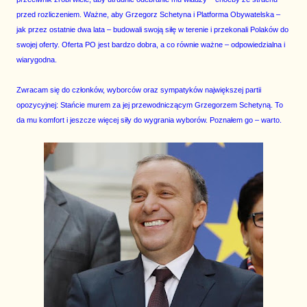
przed rozliczeniem. Ważne, aby Grzegorz Schetyna i Platforma Obywatelska –
jak przez ostatnie dwa lata – budowali swoją siłę w terenie i przekonali Polaków do
swojej oferty. Oferta PO jest bardzo dobra, a co równie ważne – odpowiedzialna i
wiarygodna.
Zwracam się do członków, wyborców oraz sympatyków największej partii
opozycyjnej: Stańcie murem za jej przewodniczącym Grzegorzem Schetyną. To
da mu komfort i jeszcze więcej siły do wygrania wyborów. Poznałem go – warto.