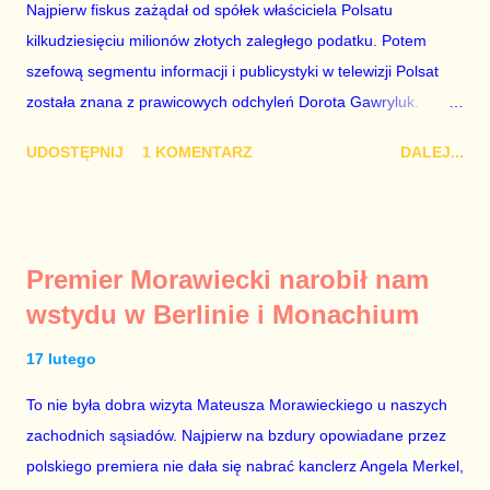
Najpierw fiskus zażądał od spółek właściciela Polsatu
kilkudziesięciu milionów złotych zaległego podatku. Potem
szefową segmentu informacji i publicystyki w telewizji Polsat
została znana z prawicowych odchyleń Dorota Gawryluk.
Wczoraj gościem Polsat News była Julia Przyłębska –
UDOSTĘPNIJ
1 KOMENTARZ
DALEJ...
marionetka partii rządzącej, żona agenta SB, który jest obecnie
ambasadorem Polski w Berlinie, niby prezes niby Trybunału
konstytucyjnego. To znak, że Gawryluk starannie wykonała
zalecenia płynące z siedziby PiS, ponieważ Przyłębska bywa
Premier Morawiecki narobił nam
tylko tam, gdzie nie ma trudnych pytań. Taki obrót spraw
wstydu w Berlinie i Monachium
przyjmuję ze smutkiem. Właściciela Polsatu – Zygmunta
Solorza - uważam za absolutnego geniusza biznesu, któremu
17 lutego
konkurenci z TVP i TVN nie dorastają do pięt. Smutne, że
To nie była dobra wizyta Mateusza Morawieckiego u naszych
znowu dał się złamać partii Jarosława Kaczyńskiego. Znowu,
zachodnich sąsiadów. Najpierw na bzdury opowiadane przez
bo w 2007 roku też tak się stało. Na kilka tygodni przed
polskiego premiera nie dała się nabrać kanclerz Angela Merkel,
przedterminowymi wyborami parlamentarnymi do biur Solorza