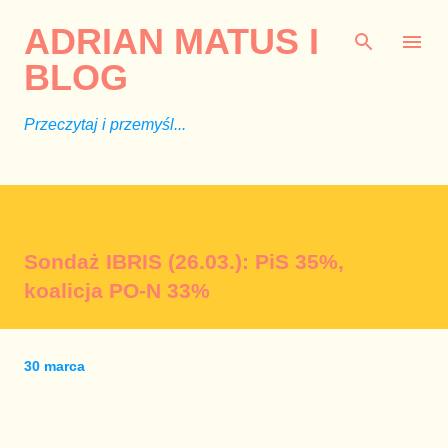
Przejdź do głównej zawartości
ADRIAN MATUS I
BLOG
Przeczytaj i przemyśl...
Sondaż IBRIS (26.03.): PiS 35%,
koalicja PO-N 33%
30 marca