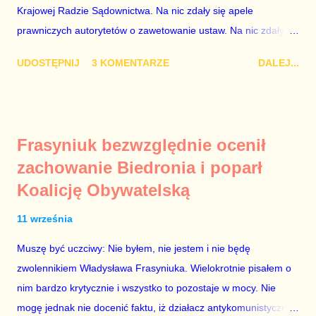
przez ta partię. Przeciwnie. Przedstawienie pierwszej gr...
Krajowej Radzie Sądownictwa. Na nic zdały się apele
prawniczych autorytetów o zawetowanie ustaw. Na nic zdały
się analizy, z których wynikało, że podpisanie tych ustaw
UDOSTĘPNIJ
3 KOMENTARZE
DALEJ...
ostatecznie zniszczy niezależność sądów od woli polityków. To
smutny dzień w historii Polski. Andrzej Duda kosztem nas
wszystkich zrobił piękny prezent świąteczny ministrowi
sprawiedliwości i prokuratorowi generalnemu Zbigniewowi
Frasyniuk bezwzględnie ocenił
Ziobro. Żenujące są tłumaczenia Dudy, że podpisał ustawy, bo
zachowanie Biedronia i poparł
to jego ustawy. Prawda jest taka, że poprawki partii rządzącej
Koalicję Obywatelską
do tych ustaw były bardziej obszerne niż projekty ustaw
wysłane przez prezydenta do parlamentu. Andrzejowi Dudzie
11 września
od początku (od lipcowych wet do poprzednich ustaw) chodziło
wyłącznie o jego władzę nad sądownictwem kosztem władzy
Muszę być uczciwy: Nie byłem, nie jestem i nie będę
Zbigniewa Ziobry. W poprzednich ustawach Ziobro miał 100%
zwolennikiem Władysława Frasyniuka. Wielokrotnie pisałem o
władzy nad sądami, a Duda 0%. W nowych ustawach Ziobro
nim bardzo krytycznie i wszystko to pozostaje w mocy. Nie
ma 90...
mogę jednak nie docenić faktu, iż działacz antykomunistycznej