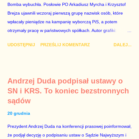
konieczne, ponieważ mamy do czynienia z medium o
Bomba wybuchła. Posłowie PO Arkadiusz Myrcha i Krzysztof
wyjątkowo wątpliwej reputacji, ale mimo upływu czasu,
Brejza ujawnili wczoraj pierwszą grupę nazwisk osób, które
informacje nie zostały w żaden sposób zdementowane, a
wpłacały pieniądze na kampanię wyborczą PiS, a potem
oskarżany polityk milczy. Tygod...
otrzymały pracę w państwowych spółkach. Autor grafiki:
Damian Kujawa Mało kto zauważył konferencję prasową
UDOSTĘPNIJ
PRZEŚLIJ KOMENTARZ
DALEJ...
polityków PO na ten temat. Pokazanie kilkunastu przypadków
powinno wstrząsnąć opinią publiczną, a prokuratura powinna
natychmiast wszcząć śledztwo. Mechanizm opisany na
konferencji jest prosty. Określone osoby wpłacają pieniądze na
Andrzej Duda podpisał ustawy o
PiS, a następnie uzyskują stanowiska w spółkach Skarbu
SN i KRS. To koniec bezstronnych
Państwa ze względu na to, że partia PiS obsadziła zarządy
sądów
tych spółek i wymienia profesjonalistów na kadry partyjne.
Mamy tutaj do czynienia nie ze zjawiskiem jednostkowym,
20 grudnia
które zawsze może się zdarzyć, a polegającym na tym, że
osoba z kwalifikacjami wpłaca na partię polityczną, a następnie
Prezydent Andrzej Duda na konferencji prasowej poinformował,
obejmuje prace w spółce, która jest zarządzana pośrednio
że podjął decyzję o podpisaniu ustaw o Sądzie Najwyższym i