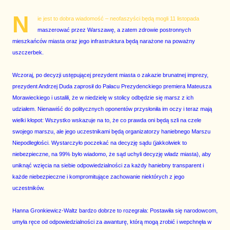
N
ie jest to dobra wiadomość – neofaszyści będą mogli 11 listopada
maszerować przez Warszawę, a zatem zdrowie postronnych
mieszkańców miasta oraz jego infrastruktura będą narażone na poważny
uszczerbek.
Wczoraj, po decyzji ustępującej prezydent miasta o zakazie brunatnej imprezy,
prezydent Andrzej Duda zaprosił do Pałacu Prezydenckiego premiera Mateusza
Morawieckiego i ustalili, że w niedzielę w stolicy odbędzie się marsz z ich
udziałem. Nienawiść do politycznych oponentów przysłoniła im oczy i teraz mają
wielki kłopot: Wszystko wskazuje na to, że co prawda oni będą szli na czele
swojego marszu, ale jego uczestnikami będą organizatorzy haniebnego Marszu
Niepodległości. Wystarczyło poczekać na decyzję sądu (jakkolwiek to
niebezpieczne, na 99% było wiadomo, że sąd uchyli decyzję władz miasta), aby
uniknąć wzięcia na siebie odpowiedzialności za każdy haniebny transparent i
każde niebezpieczne i kompromitujące zachowanie niektórych z jego
uczestników.
Hanna Gronkiewicz-Waltz bardzo dobrze to rozegrała: Postawiła się narodowcom,
umyła ręce od odpowiedzialności za awanturę, którą mogą zrobić i wepchnęła w