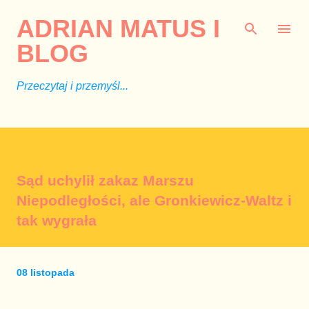
Przejdź do głównej zawartości
ADRIAN MATUS I
BLOG
Przeczytaj i przemyśl...
Sąd uchylił zakaz Marszu
Niepodległości, ale Gronkiewicz-Waltz i
tak wygrała
08 listopada