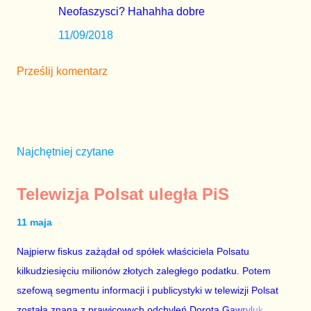
Neofaszysci? Hahahha dobre
11/09/2018
Prześlij komentarz
Najchętniej czytane
Telewizja Polsat uległa PiS
11 maja
Najpierw fiskus zażądał od spółek właściciela Polsatu
kilkudziesięciu milionów złotych zaległego podatku. Potem
szefową segmentu informacji i publicystyki w telewizji Polsat
została znana z prawicowych odchyleń Dorota Gawryluk.