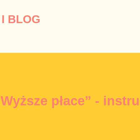
Przejdź do głównej zawartości
I BLOG
yższe płace” - instru