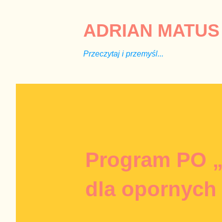
ADRIAN MATUS 
Przeczytaj i przemyśl...
Program PO „W
dla opornych