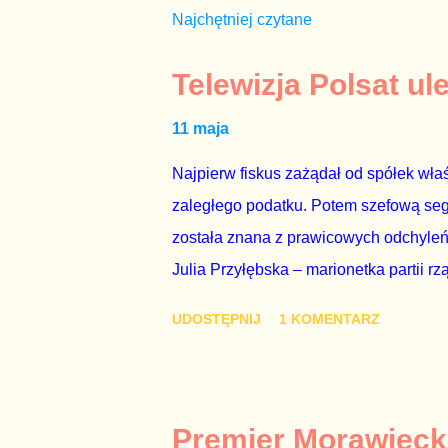
Najchętniej czytane
Telewizja Polsat ul
11 maja
Najpierw fiskus zażądał od spółek właś
zaległego podatku. Potem szefową segme
została znana z prawicowych odchyleń
Julia Przyłębska – marionetka partii rz
ambasadorem Polski w Berlinie, niby p
UDOSTĘPNIJ
1 KOMENTARZ
Gawryluk starannie wykonała zaleceni
tylko tam, gdzie nie ma trudnych pytań
Polsatu – Zygmunta Solorza - uważam 
z TVP i TVN nie dorastają do pięt. Smu
Premier Morawieck