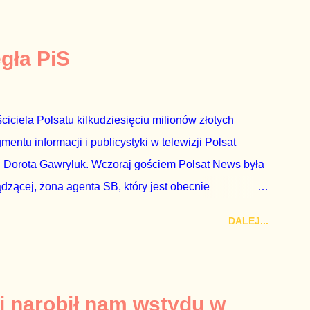
egła PiS
ciciela Polsatu kilkudziesięciu milionów złotych
ntu informacji i publicystyki w telewizji Polsat
 Dorota Gawryluk. Wczoraj gościem Polsat News była
ądzącej, żona agenta SB, który jest obecnie
rezes niby Trybunału konstytucyjnego. To znak, że
DALEJ...
a płynące z siedziby PiS, ponieważ Przyłębska bywa
. Taki obrót spraw przyjmuję ze smutkiem. Właściciela
za absolutnego geniusza biznesu, któremu konkurenci
tne, że znowu dał się złamać partii Jarosława
i narobił nam wstydu w