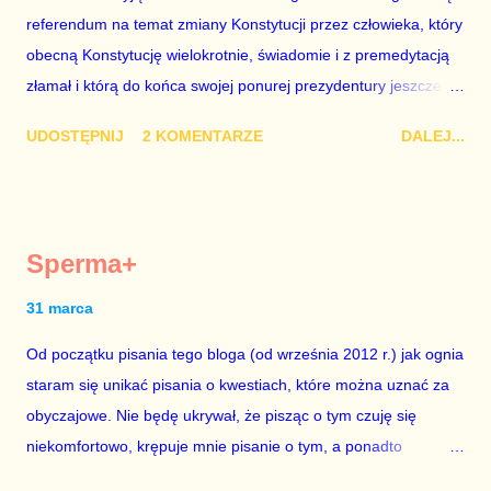
referendum na temat zmiany Konstytucji przez człowieka, który
chciało mu przejść przez gardło pochwalenie gospodarczej
obecną Konstytucję wielokrotnie, świadomie i z premedytacją
sytuacji naszego kraju z lat 2007-2015. Bardzo to małe i
złamał i którą do końca swojej ponurej prezydentury jeszcze
smutne – niegodne premiera polskiego rządu. Generalnie, M...
nie raz złamie. Nie wezmę udziału w referendum nawet, gdyby
UDOSTĘPNIJ
2 KOMENTARZE
DALEJ...
trwało pół roku, lokal do głosowania znajdował się w
„Biedronce” albo w „Lidlu”, a za udział w głosowaniu dawano
zimne piwo. Andrzej Duda chce kosztem ok. 150 mln zł z
pieniędzy nas wszystkich dodać sobie znaczenia. Nie ma na to
Sperma+
mojej zgody. Prezydent Andrzej Duda zapowiedział, że złoży do
Senatu wniosek o dwudniowe referendum, które miałoby odbyć
31 marca
się w dniach 10-11 listopada 2018 roku. Nikt tego referendum
Od początku pisania tego bloga (od września 2012 r.) jak ognia
nie chce – ani partia rządząca, ani partie opozycyjne. Jeśli w
staram się unikać pisania o kwestiach, które można uznać za
siedzibie PiS zapadnie decyzja, aby głosować zgodnie z wolą
obyczajowe. Nie będę ukrywał, że pisząc o tym czuję się
Dudy, obowiązkiem każdego przyzwoitego człowieka i
niekomfortowo, krępuje mnie pisanie o tym, a ponadto
szanującego podstawowe reguły demokraty jest takie
uważam, że polityka, a zwłaszcza polityka poważna, oparta na
referendum zbojkotować. W procedurze zmiany Konstytu...