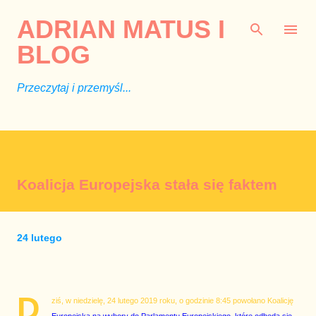
Przejdź do głównej zawartości
ADRIAN MATUS I
BLOG
Przeczytaj i przemyśl...
Koalicja Europejska stała się faktem
24 lutego
D
ziś, w niedzielę, 24 lutego 2019 roku, o godzinie 8:45 powołano Koalicję