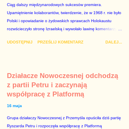
zupełnie nieheroicznym, a często wręcz znikomym działaniom
Ciąg dalszy międzynarodowych sukcesów premiera.
po stronie „Solidarności” w tamtych trudnych czasach. Lech
Upamiętnienie kolaborantów, twierdzenie, że w 1968 r. nie było
Kaczyński / fot. autor nieznany. Plan jest taki, aby zastąpić
Polski i opowiadanie o żydowskich sprawcach Holokaustu
Lecha Wałęs...
rozwścieczyło stronę Izraelską i wywołało lawinę komentarzy w
Monachium, gdzie Mateusz Morawiecki opowiadał te brednie.
UDOSTĘPNIJ
PRZEŚLIJ KOMENTARZ
DALEJ...
Dodajmy do tego jeszcze odmowę wojewody dotyczącą
włączenia syren w Warszawie w rocznicę wybuchu powstania w
getcie i mamy wystarczająco obszerny materiał, aby domagać
się dymisji Rady Ministrów. „Schetyna ma problem, bo idzie do
Działacze Nowoczesnej odchodzą
centrum, a PiS już tam jest” – mówili komentatorzy po zamianie
z partii Petru i zaczynają
Szydło na Morawieckiego. Jak zwykle mieli rację. Tej nocy rząd
współpracę z Platformą
nie pójdzie spać. Do jutrzejszego poranka muszą znaleźć
Żyda, który mordował Polaków lub innych Żydów oraz jego
16 maja
życiorys i zdjęcie. Mile widziane są też powiązania tego
zwyrodnialca z politykami PO. Bez tego, udział polityków PiS w
Grupa działaczy Nowoczesnej z Przemyśla opuściła dziś partię
porannych programach nie ma sensu. Jeszcze ze trzy dni
Ryszarda Petru i rozpoczęła współpracę z Platformą