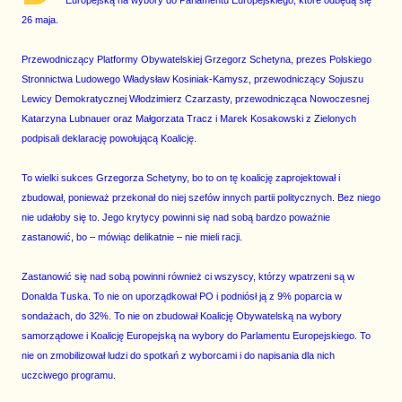
Europejską na wybory do Parlamentu Europejskiego, które odbędą się
26 maja.
Przewodniczący Platformy Obywatelskiej Grzegorz Schetyna, prezes Polskiego
Stronnictwa Ludowego Władysław Kosiniak-Kamysz, przewodniczący Sojuszu
Lewicy Demokratycznej Włodzimierz Czarzasty, przewodnicząca Nowoczesnej
Katarzyna Lubnauer oraz Małgorzata Tracz i Marek Kosakowski z Zielonych
podpisali deklarację powołującą Koalicję.
To wielki sukces Grzegorza Schetyny, bo to on tę koalicję zaprojektował i
zbudował, ponieważ przekonał do niej szefów innych partii politycznych. Bez niego
nie udałoby się to. Jego krytycy powinni się nad sobą bardzo poważnie
zastanowić, bo – mówiąc delikatnie – nie mieli racji.
Zastanowić się nad sobą powinni również ci wszyscy, którzy wpatrzeni są w
Donalda Tuska. To nie on uporządkował PO i podniósł ją z 9% poparcia w
sondażach, do 32%. To nie on zbudował Koalicję Obywatelską na wybory
samorządowe i Koalicję Europejską na wybory do Parlamentu Europejskiego. To
nie on zmobilizował ludzi do spotkań z wyborcami i do napisania dla nich
uczciwego programu.