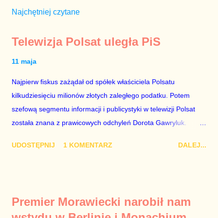
Najchętniej czytane
Telewizja Polsat uległa PiS
11 maja
Najpierw fiskus zażądał od spółek właściciela Polsatu
kilkudziesięciu milionów złotych zaległego podatku. Potem
szefową segmentu informacji i publicystyki w telewizji Polsat
została znana z prawicowych odchyleń Dorota Gawryluk.
Wczoraj gościem Polsat News była Julia Przyłębska –
UDOSTĘPNIJ
1 KOMENTARZ
DALEJ...
marionetka partii rządzącej, żona agenta SB, który jest obecnie
ambasadorem Polski w Berlinie, niby prezes niby Trybunału
konstytucyjnego. To znak, że Gawryluk starannie wykonała
zalecenia płynące z siedziby PiS, ponieważ Przyłębska bywa
Premier Morawiecki narobił nam
tylko tam, gdzie nie ma trudnych pytań. Taki obrót spraw
wstydu w Berlinie i Monachium