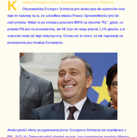
K
oalicja Europejska, którą zbudował przewodniczący Platformy
Obywatelskiej Grzegorz Schetyna jest atrakcyjna dla wyborców oraz
daje im nadzieję na to, że szkodliwa władza Prawa i Sprawiedliwości jest do
zatrzymania. Widać to po sondażu pracowni IBRIS na zlecenie "Rz", gdzie, co
prawda PiS jest na prowadzeniu, ale KE traci do niego jedynie 1,1% głosów, a to
znacznie mniej niż błąd statystyczny. Oznaczać to może, że tak naprawdę na
prowadzeniu jest Koalicja Europejska.
Atrakcyjność oferty przygotowanej przez Grzegorza Schetynę we współpracy z
PSL, SLD, N i Zielonymi widać również po tym, że w omawianym sondażu Wiosna