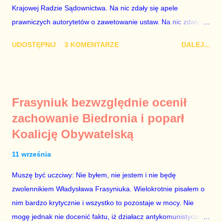
przez ta partię. Przeciwnie. Przedstawienie pierwszej gr...
Krajowej Radzie Sądownictwa. Na nic zdały się apele
prawniczych autorytetów o zawetowanie ustaw. Na nic zdały
się analizy, z których wynikało, że podpisanie tych ustaw
UDOSTĘPNIJ
3 KOMENTARZE
DALEJ...
ostatecznie zniszczy niezależność sądów od woli polityków. To
smutny dzień w historii Polski. Andrzej Duda kosztem nas
wszystkich zrobił piękny prezent świąteczny ministrowi
sprawiedliwości i prokuratorowi generalnemu Zbigniewowi
Frasyniuk bezwzględnie ocenił
Ziobro. Żenujące są tłumaczenia Dudy, że podpisał ustawy, bo
zachowanie Biedronia i poparł
to jego ustawy. Prawda jest taka, że poprawki partii rządzącej
Koalicję Obywatelską
do tych ustaw były bardziej obszerne niż projekty ustaw
wysłane przez prezydenta do parlamentu. Andrzejowi Dudzie
11 września
od początku (od lipcowych wet do poprzednich ustaw) chodziło
wyłącznie o jego władzę nad sądownictwem kosztem władzy
Muszę być uczciwy: Nie byłem, nie jestem i nie będę
Zbigniewa Ziobry. W poprzednich ustawach Ziobro miał 100%
zwolennikiem Władysława Frasyniuka. Wielokrotnie pisałem o
władzy nad sądami, a Duda 0%. W nowych ustawach Ziobro
nim bardzo krytycznie i wszystko to pozostaje w mocy. Nie
ma 90...
mogę jednak nie docenić faktu, iż działacz antykomunistycznej