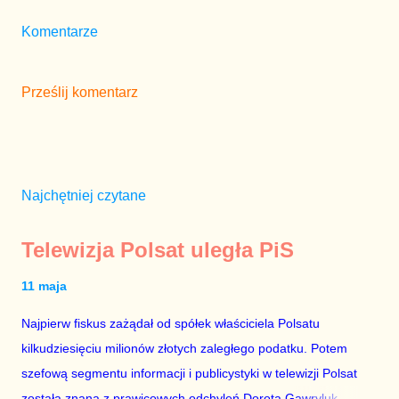
Komentarze
Prześlij komentarz
Najchętniej czytane
Telewizja Polsat uległa PiS
11 maja
Najpierw fiskus zażądał od spółek właściciela Polsatu
kilkudziesięciu milionów złotych zaległego podatku. Potem
szefową segmentu informacji i publicystyki w telewizji Polsat
została znana z prawicowych odchyleń Dorota Gawryluk.