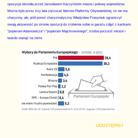
opozycja obroniła przed Jarosławem Kaczyńskim miasta i połowę województw.
Można było przez trzy lata zarzucać liderowi Platformy Obywatelskiej, że nie ma
charyzmy, ale, jeśli ponoć charyzmatyczny Władysław Frasyniuk ograniczył
swoją aktywność po stronie opozycji do zrobienia sobie w garażu zdjęć z kartkami
"popieram Adamowicza" i "popieram Majchrowskiego", trzeba porzucić miraże i
twardo stanąć na ziemi.
UDOSTĘPNIJ