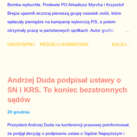
konieczne, ponieważ mamy do czynienia z medium o
Bomba wybuchła. Posłowie PO Arkadiusz Myrcha i Krzysztof
wyjątkowo wątpliwej reputacji, ale mimo upływu czasu,
Brejza ujawnili wczoraj pierwszą grupę nazwisk osób, które
informacje nie zostały w żaden sposób zdementowane, a
wpłacały pieniądze na kampanię wyborczą PiS, a potem
oskarżany polityk milczy. Tygod...
otrzymały pracę w państwowych spółkach. Autor grafiki:
Damian Kujawa Mało kto zauważył konferencję prasową
UDOSTĘPNIJ
PRZEŚLIJ KOMENTARZ
DALEJ...
polityków PO na ten temat. Pokazanie kilkunastu przypadków
powinno wstrząsnąć opinią publiczną, a prokuratura powinna
natychmiast wszcząć śledztwo. Mechanizm opisany na
konferencji jest prosty. Określone osoby wpłacają pieniądze na
Andrzej Duda podpisał ustawy o
PiS, a następnie uzyskują stanowiska w spółkach Skarbu
SN i KRS. To koniec bezstronnych
Państwa ze względu na to, że partia PiS obsadziła zarządy
sądów
tych spółek i wymienia profesjonalistów na kadry partyjne.
Mamy tutaj do czynienia nie ze zjawiskiem jednostkowym,
20 grudnia
które zawsze może się zdarzyć, a polegającym na tym, że
osoba z kwalifikacjami wpłaca na partię polityczną, a następnie
Prezydent Andrzej Duda na konferencji prasowej poinformował,
obejmuje prace w spółce, która jest zarządzana pośrednio
że podjął decyzję o podpisaniu ustaw o Sądzie Najwyższym i