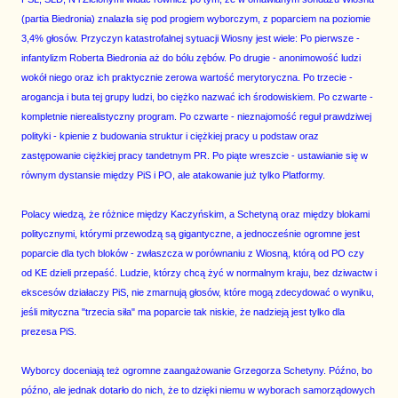
(partia Biedronia) znalazła się pod progiem wyborczym, z poparciem na poziomie
3,4% głosów. Przyczyn katastrofalnej sytuacji Wiosny jest wiele: Po pierwsze -
infantylizm Roberta Biedronia aż do bólu zębów. Po drugie - anonimowość ludzi
wokół niego oraz ich praktycznie zerowa wartość merytoryczna. Po trzecie -
arogancja i buta tej grupy ludzi, bo ciężko nazwać ich środowiskiem. Po czwarte -
kompletnie nierealistyczny program. Po czwarte - nieznajomość reguł prawdziwej
polityki - kpienie z budowania struktur i ciężkiej pracy u podstaw oraz
zastępowanie ciężkiej pracy tandetnym PR. Po piąte wreszcie - ustawianie się w
równym dystansie między PiS i PO, ale atakowanie już tylko Platformy.
Polacy wiedzą, że różnice między Kaczyńskim, a Schetyną oraz między blokami
politycznymi, którymi przewodzą są gigantyczne, a jednocześnie ogromne jest
poparcie dla tych bloków - zwłaszcza w porównaniu z Wiosną, którą od PO czy
od KE dzieli przepaść. Ludzie, którzy chcą żyć w normalnym kraju, bez dziwactw i
ekscesów działaczy PiS, nie zmarnują głosów, które mogą zdecydować o wyniku,
jeśli mityczna "trzecia siła" ma poparcie tak niskie, że nadzieją jest tylko dla
prezesa PiS.
Wyborcy doceniają też ogromne zaangażowanie Grzegorza Schetyny. Późno, bo
późno, ale jednak dotarło do nich, że to dzięki niemu w wyborach samorządowych