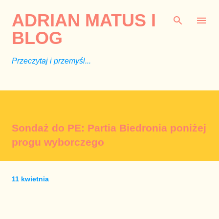
Przejdź do głównej zawartości
ADRIAN MATUS I
BLOG
Przeczytaj i przemyśl...
Sondaż do PE: Partia Biedronia poniżej
progu wyborczego
11 kwietnia