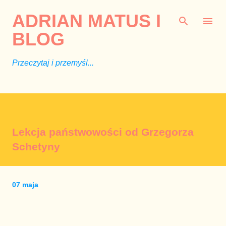
Przejdź do głównej zawartości
ADRIAN MATUS I
BLOG
Przeczytaj i przemyśl...
Lekcja państwowości od Grzegorza
Schetyny
07 maja