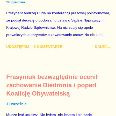
20 grudnia
które zawsze może się zdarzyć, a polegającym na tym, że
osoba z kwalifikacjami wpłaca na partię polityczną, a następnie
Prezydent Andrzej Duda na konferencji prasowej poinformował,
obejmuje prace w spółce, która jest zarządzana pośrednio
że podjął decyzję o podpisaniu ustaw o Sądzie Najwyższym i
przez ta partię. Przeciwnie. Przedstawienie pierwszej gr...
Krajowej Radzie Sądownictwa. Na nic zdały się apele
prawniczych autorytetów o zawetowanie ustaw. Na nic zdały
się analizy, z których wynikało, że podpisanie tych ustaw
UDOSTĘPNIJ
3 KOMENTARZE
DALEJ...
ostatecznie zniszczy niezależność sądów od woli polityków. To
smutny dzień w historii Polski. Andrzej Duda kosztem nas
wszystkich zrobił piękny prezent świąteczny ministrowi
sprawiedliwości i prokuratorowi generalnemu Zbigniewowi
Frasyniuk bezwzględnie ocenił
Ziobro. Żenujące są tłumaczenia Dudy, że podpisał ustawy, bo
zachowanie Biedronia i poparł
to jego ustawy. Prawda jest taka, że poprawki partii rządzącej
Koalicję Obywatelską
do tych ustaw były bardziej obszerne niż projekty ustaw
wysłane przez prezydenta do parlamentu. Andrzejowi Dudzie
11 września
od początku (od lipcowych wet do poprzednich ustaw) chodziło
wyłącznie o jego władzę nad sądownictwem kosztem władzy
Muszę być uczciwy: Nie byłem, nie jestem i nie będę