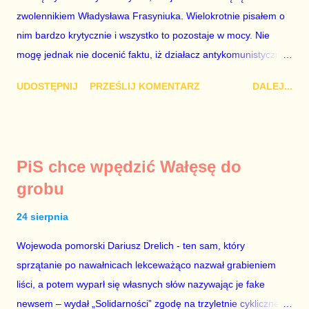
Zbigniewa Ziobry. W poprzednich ustawach Ziobro miał 100%
zwolennikiem Władysława Frasyniuka. Wielokrotnie pisałem o
władzy nad sądami, a Duda 0%. W nowych ustawach Ziobro
nim bardzo krytycznie i wszystko to pozostaje w mocy. Nie
ma 90...
mogę jednak nie docenić faktu, iż działacz antykomunistycznej
opozycji z czasów PRL-u – po trzech latach analitycznego
UDOSTĘPNIJ
PRZEŚLIJ KOMENTARZ
DALEJ...
błądzenia – przejrzał na oczy i zrozumiał polityczną
rzeczywistość fundamentalną jak to, że 2+2=4. Doceniam to,
cieszę się i dziękuję za trzeźwy osąd. Doradcą Roberta
Biedronia jest Jakub Bierzyński. To były doradca Ryszarda
PiS chce wpędzić Wałęsę do
Petru znany z nienawiści do Platformy Obywatelskiej. Być
grobu
może nienawiść ta ma swe źródło w tym, że chciał być doradcą
Grzegorza Schetyny, a lider PO wyrzucił go za drzwi, jak lata
24 sierpnia
temu ówczesny szef partii Donald Tusk wyrzucił za drzwi Eryka
Wojewoda pomorski Dariusz Drelich - ten sam, który
Mistewicza. Nie wiem. Faktem jest, że Biedroń szkaluje
sprzątanie po nawałnicach lekceważąco nazwał grabieniem
Koalicję Obywatelską i – tak samo jak kiedyś Petru – ogłasza,
liści, a potem wyparł się własnych słów nazywając je fake
że chce być premierem. Grzegorz Schetyna nigdy tego nie
newsem – wydał „Solidarności” zgodę na trzyletnie cykliczne
robi. Szkalowanie Koalicji Obywatelskiej to droga donikąd, a