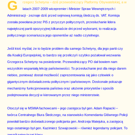
G
rzegorz Schetyna – dziś przewodniczący Platformy Obywatelskiej, a w
latach 2007-2009 wicepremier i Minister Spraw Wewnętrznych i
Administracji - zeznaje dziś przed sejmową komisją śledczą ds. VAT. Komisja
została powołana przez PiS z przyczyn politycznych, przesłuchanie lidera
największej partii opozycyjnej kilkanaście dni przed wyborami, to realizacja
politycznego scenariusza jego oponentów aż nadto czytelnego.
Jeśli ktoś myślał, że to będzie problem dla samego Schetyny, dla jego partii czy
dla Koalicji Europejskiej, to bardzo się przeliczył i szybko pożałował wezwania
Grzegorza Schetyny na posiedzenie. Przewodniczący PO dał bowiem nam
wszystkim wspaniałą lekcję państwowości. To przesłuchanie jest dla niego darem
niebios, ponieważ dostał możliwość zaprezentowania się jako człowiek o
gigantycznym doświadczeniu politycznym i państwowym. Doskonale pokazuje
mechanizmy funkcjonowania państwa oraz ułożenie priorytetów i sposób
podejmowania decyzji w kierowanym przez niego ministerstwie.
Otoczył się w MSWiA fachowcami – jego zastępca był gen. Adam Rapacki –
twórca Centralnego Biura Śledczego, na stanowisko Komendanta Głównego Policji
powołali bardzo doświadczonego policjanta gen. Andrzeja Matejuka, a zastępcą
tego ostatniego był gen. Kazimierz Szwajcowski – również legendarny policjant. To
zespół najwyższej klasy.