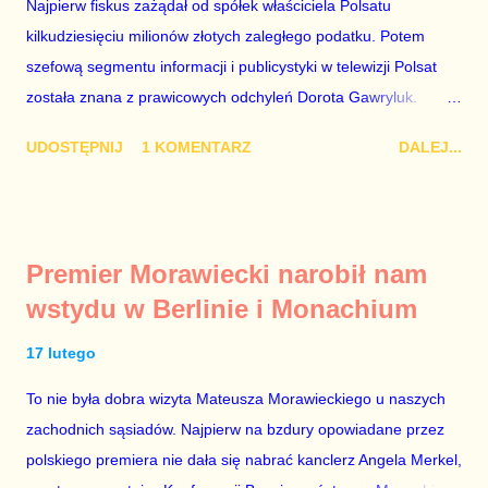
Najpierw fiskus zażądał od spółek właściciela Polsatu
kilkudziesięciu milionów złotych zaległego podatku. Potem
szefową segmentu informacji i publicystyki w telewizji Polsat
została znana z prawicowych odchyleń Dorota Gawryluk.
Wczoraj gościem Polsat News była Julia Przyłębska –
UDOSTĘPNIJ
1 KOMENTARZ
DALEJ...
marionetka partii rządzącej, żona agenta SB, który jest obecnie
ambasadorem Polski w Berlinie, niby prezes niby Trybunału
konstytucyjnego. To znak, że Gawryluk starannie wykonała
zalecenia płynące z siedziby PiS, ponieważ Przyłębska bywa
Premier Morawiecki narobił nam
tylko tam, gdzie nie ma trudnych pytań. Taki obrót spraw
wstydu w Berlinie i Monachium
przyjmuję ze smutkiem. Właściciela Polsatu – Zygmunta
Solorza - uważam za absolutnego geniusza biznesu, któremu
17 lutego
konkurenci z TVP i TVN nie dorastają do pięt. Smutne, że
To nie była dobra wizyta Mateusza Morawieckiego u naszych
znowu dał się złamać partii Jarosława Kaczyńskiego. Znowu,
zachodnich sąsiadów. Najpierw na bzdury opowiadane przez
bo w 2007 roku też tak się stało. Na kilka tygodni przed
polskiego premiera nie dała się nabrać kanclerz Angela Merkel,
przedterminowymi wyborami parlamentarnymi do biur Solorza