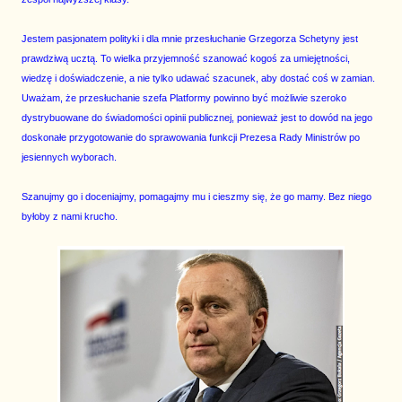
Jestem pasjonatem polityki i dla mnie przesłuchanie Grzegorza Schetyny jest
prawdziwą ucztą. To wielka przyjemność szanować kogoś za umiejętności,
wiedzę i doświadczenie, a nie tylko udawać szacunek, aby dostać coś w zamian.
Uważam, że przesłuchanie szefa Platformy powinno być możliwie szeroko
dystrybuowane do świadomości opinii publicznej, ponieważ jest to dowód na jego
doskonałe przygotowanie do sprawowania funkcji Prezesa Rady Ministrów po
jesiennych wyborach.
Szanujmy go i doceniajmy, pomagajmy mu i cieszmy się, że go mamy. Bez niego
byłoby z nami krucho.