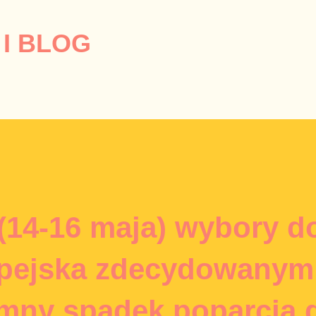
Przejdź do głównej zawartości
I BLOG
(14-16 maja) wybory d
opejska zdecydowanym
mny spadek poparcia d