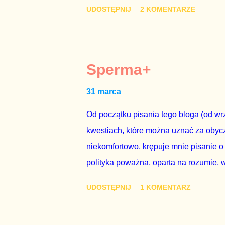
się w „Biedronce” albo w „Lidlu”, a z
UDOSTĘPNIJ
2 KOMENTARZE
chce kosztem ok. 150 mln zł z pienięd
mojej zgody. Prezydent Andrzej Duda 
dwudniowe referendum, które miałoby o
tego referendum nie chce – ani partia r
Sperma+
zapadnie decyzja, aby głosować zgod
31 marca
człowieka i szanującego podstawowe r
procedurze zmiany Konstytu...
Od początku pisania tego bloga (od wrz
kwestiach, które można uznać za obycz
niekomfortowo, krępuje mnie pisanie o
polityka poważna, oparta na rozumie, 
łóżkowych trzymać się jak najdalej, po
UDOSTĘPNIJ
1 KOMENTARZ
powinny pozostać prywatne. Gdy jedna
seksaferze z udziałem prominentnego po