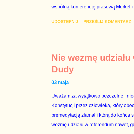
wspólną konferencję prasową Merkel i
mi przykro, że premier mojego kraju ś
UDOSTĘPNIJ
PRZEŚLIJ KOMENTARZ
najwolniej w Europie, a prawda jest t
brednie, że Polska może być motorem w
jakby rower miał ciągnąć samochód cię
tym i porównał PKB Polski i Hiszpanii,
Nie wezmę udziału
pewnie dlatego, że nie chciało mu prz
Dudy
naszego kraju z lat 2007-2015. Bardzo
03 maja
rządu. Generalnie, M...
Uważam za wyjątkowo bezczelne i nie
Konstytucji przez człowieka, który obe
premedytacją złamał i którą do końca s
wezmę udziału w referendum nawet, gdy