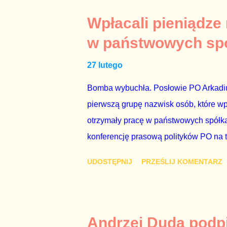
drugiej osoby w państwie, sprawy prywat
prawdziwe – zagrażają interesowi publ
Wpłacali pieniądze
prawdziwe” jest konieczne, ponieważ 
w państwowych sp
reputacji, ale mimo upływu czasu, inf
27 lutego
oskarżany polityk milczy. Tygod...
Bomba wybuchła. Posłowie PO Arkadius
pierwszą grupę nazwisk osób, które w
otrzymały pracę w państwowych spółka
konferencję prasową polityków PO na 
wstrząsnąć opinią publiczną, a prokur
UDOSTĘPNIJ
PRZEŚLIJ KOMENTARZ
Mechanizm opisany na konferencji jest
następnie uzyskują stanowiska w spół
obsadziła zarządy tych spółek i wymien
czynienia nie ze zjawiskiem jednostk
Andrzej Duda podpi