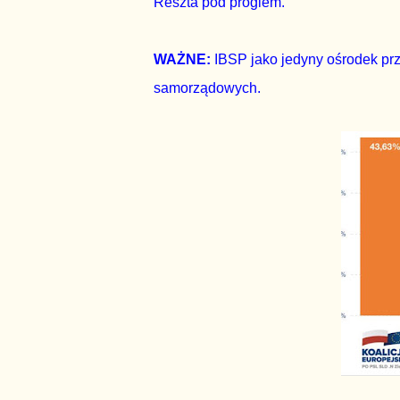
Reszta pod progiem.
WAŻNE:
IBSP jako jedyny ośrodek pr
samorządowych.