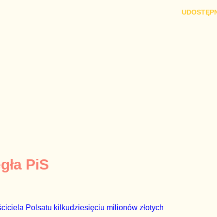
UDOSTĘPN
egła PiS
ciciela Polsatu kilkudziesięciu milionów złotych