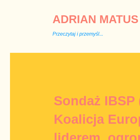
ADRIAN MATUS 
Przeczytaj i przemyśl...
Sondaż IBSP 
Koalicja Eur
liderem, ogro