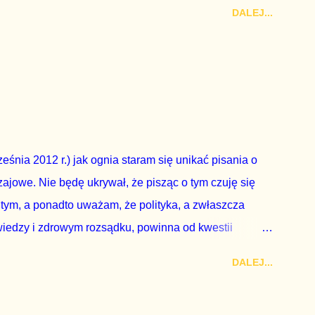
a udział w głosowaniu dawano zimne piwo. Andrzej Duda
DALEJ...
zy nas wszystkich dodać sobie znaczenia. Nie ma na to
zapowiedział, że złoży do Senatu wniosek o
dbyć się w dniach 10-11 listopada 2018 roku. Nikt
ządząca, ani partie opozycyjne. Jeśli w siedzibie PiS
nie z wolą Dudy, obowiązkiem każdego przyzwoitego
eguły demokraty jest takie referendum zbojkotować. W
eśnia 2012 r.) jak ognia staram się unikać pisania o
ajowe. Nie będę ukrywał, że pisząc o tym czuję się
 tym, a ponadto uważam, że polityka, a zwłaszcza
wiedzy i zdrowym rozsądku, powinna od kwestii
nieważ polityka to sprawy publiczne, a sprawy intymne
DALEJ...
k na światło dzienne wypływają informacje o
lityka partii rządzącej i – przynajmniej formalnie –