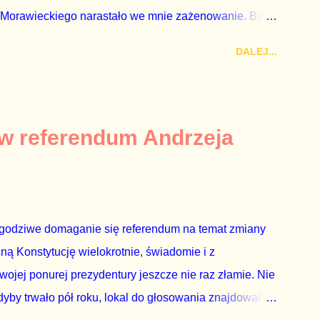
 Morawieckiego narastało we mnie zażenowanie. Było
wiadomie kłamie mówiąc, że polskie sądy pracują
DALEJ...
aka, że są w środku zestawienia. Potem, gdy opowiadał
zrostu gospodarczego całej Unii Europejskiej. To tak,
żarowy. Premier Morawiecki nie poprzestał jednak na
 ale – uwaga – z roku 1951, czyli czasów stalinizmu. To
 w referendum Andrzeja
ejść przez gardło pochwalenie gospodarczej sytuacji
 to małe i smutne – niegodne premiera polskiego
godziwe domaganie się referendum na temat zmiany
cną Konstytucję wielokrotnie, świadomie i z
wojej ponurej prezydentury jeszcze nie raz złamie. Nie
by trwało pół roku, lokal do głosowania znajdował