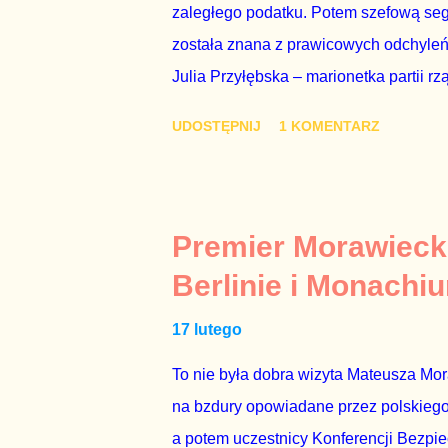
zaległego podatku. Potem szefową segme
została znana z prawicowych odchyleń
Julia Przyłębska – marionetka partii rz
ambasadorem Polski w Berlinie, niby p
UDOSTĘPNIJ
1 KOMENTARZ
Gawryluk starannie wykonała zaleceni
tylko tam, gdzie nie ma trudnych pytań
Polsatu – Zygmunta Solorza - uważam 
z TVP i TVN nie dorastają do pięt. Smu
Premier Morawieck
Kaczyńskiego. Znowu, bo w 2007 roku te
Berlinie i Monachi
przedterminowymi wyborami parlamentar
17 lutego
Bezpieczeństwa Wewnętrznego, a kilka 
To nie była dobra wizyta Mateusza Mo
na bzdury opowiadane przez polskiego 
a potem uczestnicy Konferencji Bezpi