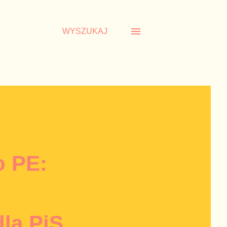
WYSZUKAJ
o PE:
la PiS