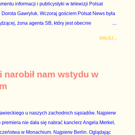
ntu informacji i publicystyki w telewizji Polsat
 Dorota Gawryluk. Wczoraj gościem Polsat News była
ądzącej, żona agenta SB, który jest obecnie
rezes niby Trybunału konstytucyjnego. To znak, że
DALEJ...
a płynące z siedziby PiS, ponieważ Przyłębska bywa
. Taki obrót spraw przyjmuję ze smutkiem. Właściciela
za absolutnego geniusza biznesu, któremu konkurenci
tne, że znowu dał się złamać partii Jarosława
i narobił nam wstydu w
ż tak się stało. Na kilka tygodni przed
um
nymi do biur Solorza politycy PiS wysłali Agencję
dni później...
rawieckiego u naszych zachodnich sąsiadów. Najpierw
premiera nie dała się nabrać kanclerz Angela Merkel,
eczeństwa w Monachium. Najpierw Berlin. Oglądając