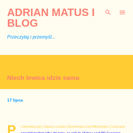
Przejdź do głównej zawartości
ADRIAN MATUS I
BLOG
Przeczytaj i przemyśl...
Niech lewica idzie sama
17 lipca
P
rzewodniczący Sojuszu Lewicy Demokratycznej Włodzimierz Czarzasty