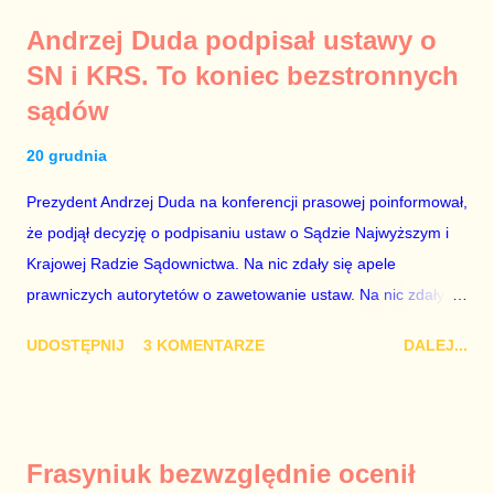
konferencji jest prosty. Określone osoby wpłacają pieniądze na
Andrzej Duda podpisał ustawy o
PiS, a następnie uzyskują stanowiska w spółkach Skarbu
SN i KRS. To koniec bezstronnych
Państwa ze względu na to, że partia PiS obsadziła zarządy
sądów
tych spółek i wymienia profesjonalistów na kadry partyjne.
Mamy tutaj do czynienia nie ze zjawiskiem jednostkowym,
20 grudnia
które zawsze może się zdarzyć, a polegającym na tym, że
osoba z kwalifikacjami wpłaca na partię polityczną, a następnie
Prezydent Andrzej Duda na konferencji prasowej poinformował,
obejmuje prace w spółce, która jest zarządzana pośrednio
że podjął decyzję o podpisaniu ustaw o Sądzie Najwyższym i
przez ta partię. Przeciwnie. Przedstawienie pierwszej gr...
Krajowej Radzie Sądownictwa. Na nic zdały się apele
prawniczych autorytetów o zawetowanie ustaw. Na nic zdały
się analizy, z których wynikało, że podpisanie tych ustaw
UDOSTĘPNIJ
3 KOMENTARZE
DALEJ...
ostatecznie zniszczy niezależność sądów od woli polityków. To
smutny dzień w historii Polski. Andrzej Duda kosztem nas
wszystkich zrobił piękny prezent świąteczny ministrowi
sprawiedliwości i prokuratorowi generalnemu Zbigniewowi
Frasyniuk bezwzględnie ocenił
Ziobro. Żenujące są tłumaczenia Dudy, że podpisał ustawy, bo