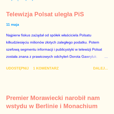
Telewizja Polsat uległa PiS
11 maja
Najpierw fiskus zażądał od spółek właściciela Polsatu
kilkudziesięciu milionów złotych zaległego podatku. Potem
szefową segmentu informacji i publicystyki w telewizji Polsat
została znana z prawicowych odchyleń Dorota Gawryluk.
Wczoraj gościem Polsat News była Julia Przyłębska –
UDOSTĘPNIJ
1 KOMENTARZ
DALEJ...
marionetka partii rządzącej, żona agenta SB, który jest obecnie
ambasadorem Polski w Berlinie, niby prezes niby Trybunału
konstytucyjnego. To znak, że Gawryluk starannie wykonała
zalecenia płynące z siedziby PiS, ponieważ Przyłębska bywa
Premier Morawiecki narobił nam
tylko tam, gdzie nie ma trudnych pytań. Taki obrót spraw
wstydu w Berlinie i Monachium
przyjmuję ze smutkiem. Właściciela Polsatu – Zygmunta
Solorza - uważam za absolutnego geniusza biznesu, któremu