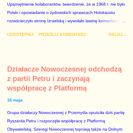
po stronie „Solidarności” w tamtych trudnych czasach. Lech
Upamiętnienie kolaborantów, twierdzenie, że w 1968 r. nie było
Kaczyński / fot. autor nieznany. Plan jest taki, aby zastąpić
Polski i opowiadanie o żydowskich sprawcach Holokaustu
Lecha Wałęs...
rozwścieczyło stronę Izraelską i wywołało lawinę komentarzy w
Monachium, gdzie Mateusz Morawiecki opowiadał te brednie.
UDOSTĘPNIJ
PRZEŚLIJ KOMENTARZ
DALEJ...
Dodajmy do tego jeszcze odmowę wojewody dotyczącą
włączenia syren w Warszawie w rocznicę wybuchu powstania w
getcie i mamy wystarczająco obszerny materiał, aby domagać
się dymisji Rady Ministrów. „Schetyna ma problem, bo idzie do
Działacze Nowoczesnej odchodzą
centrum, a PiS już tam jest” – mówili komentatorzy po zamianie
z partii Petru i zaczynają
Szydło na Morawieckiego. Jak zwykle mieli rację. Tej nocy rząd
współpracę z Platformą
nie pójdzie spać. Do jutrzejszego poranka muszą znaleźć
Żyda, który mordował Polaków lub innych Żydów oraz jego
16 maja
życiorys i zdjęcie. Mile widziane są też powiązania tego
zwyrodnialca z politykami PO. Bez tego, udział polityków PiS w
Grupa działaczy Nowoczesnej z Przemyśla opuściła dziś partię
porannych programach nie ma sensu. Jeszcze ze trzy dni
Ryszarda Petru i rozpoczęła współpracę z Platformą
sukcesów PiS na arenie międzynarodowej, a rządzący zaczną
Obywatelską. Szeregi Nowoczesnej topnieją także na Dolnym