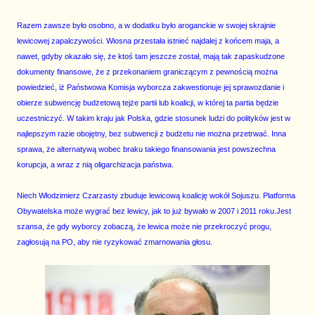
Razem zawsze było osobno, a w dodatku było aroganckie w swojej skrajnie
lewicowej zapalczywości. Wiosna przestała istnieć najdalej z końcem maja, a
nawet, gdyby okazało się, że ktoś tam jeszcze został, mają tak zapaskudzone
dokumenty finansowe, że z przekonaniem graniczącym z pewnością można
powiedzieć, iż Państwowa Komisja wyborcza zakwestionuje jej sprawozdanie i
obierze subwencję budżetową tejże partii lub koalicji, w której ta partia będzie
uczestniczyć. W takim kraju jak Polska, gdzie stosunek ludzi do polityków jest w
najlepszym razie obojętny, bez subwencji z budżetu nie można przetrwać. Inna
sprawa, że alternatywą wobec braku takiego finansowania jest powszechna
korupcja, a wraz z nią oligarchizacja państwa.
Niech Włodzimierz Czarzasty zbuduje lewicową koalicję wokół Sojuszu. Platforma
Obywatelska może wygrać bez lewicy, jak to już bywało w 2007 i 2011 roku.Jest
szansa, że gdy wyborcy zobaczą, że lewica może nie przekroczyć progu,
zagłosują na PO, aby nie ryzykować zmarnowania głosu.