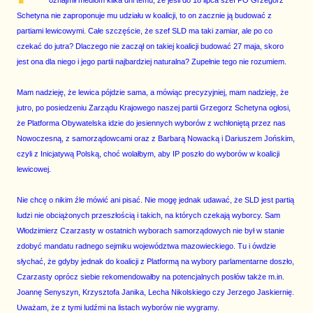
oznajmił mediom kilka dni temu, że jeśli do 18 lipca szef PO Grzegorz
Schetyna nie zaproponuje mu udziału w koalicji, to on zacznie ją budować z
partiami lewicowymi. Całe szczęście, że szef SLD ma taki zamiar, ale po co
czekać do jutra? Dlaczego nie zaczął on takiej koalicji budować 27 maja, skoro
jest ona dla niego i jego partii najbardziej naturalna? Zupełnie tego nie rozumiem.
Mam nadzieję, że lewica pójdzie sama, a mówiąc precyzyjniej, mam nadzieję, że
jutro, po posiedzeniu Zarządu Krajowego naszej partii Grzegorz Schetyna ogłosi,
że Platforma Obywatelska idzie do jesiennych wyborów z wchłoniętą przez nas
Nowoczesną, z samorządowcami oraz z Barbarą Nowacką i Dariuszem Jońskim,
czyli z Inicjatywą Polską, choć wolałbym, aby IP poszło do wyborów w koalicji
lewicowej.
Nie chcę o nikim źle mówić ani pisać. Nie mogę jednak udawać, że SLD jest partią
ludzi nie obciążonych przeszłością i takich, na których czekają wyborcy. Sam
Włodzimierz Czarzasty w ostatnich wyborach samorządowych nie był w stanie
zdobyć mandatu radnego sejmiku województwa mazowieckiego. Tu i ówdzie
słychać, że gdyby jednak do koalicji z Platformą na wybory parlamentarne doszło,
Czarzasty oprócz siebie rekomendowałby na potencjalnych posłów także m.in.
Joannę Senyszyn, Krzysztofa Janika, Lecha Nikolskiego czy Jerzego Jaskiernię.
Uważam, że z tymi ludźmi na listach wyborów nie wygramy.