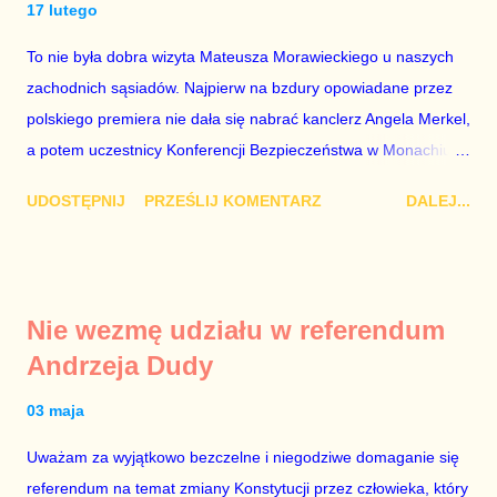
17 lutego
konkurenci z TVP i TVN nie dorastają do pięt. Smutne, że
To nie była dobra wizyta Mateusza Morawieckiego u naszych
znowu dał się złamać partii Jarosława Kaczyńskiego. Znowu,
zachodnich sąsiadów. Najpierw na bzdury opowiadane przez
bo w 2007 roku też tak się stało. Na kilka tygodni przed
polskiego premiera nie dała się nabrać kanclerz Angela Merkel,
przedterminowymi wyborami parlamentarnymi do biur Solorza
a potem uczestnicy Konferencji Bezpieczeństwa w Monachium.
politycy PiS wysłali Agencję Bezpieczeństwa Wewnętrznego, a
Najpierw Berlin. Oglądając wspólną konferencję prasową
kilka dni później...
UDOSTĘPNIJ
PRZEŚLIJ KOMENTARZ
DALEJ...
Merkel i Morawieckiego narastało we mnie zażenowanie. Było
mi przykro, że premier mojego kraju świadomie kłamie mówiąc,
że polskie sądy pracują najwolniej w Europie, a prawda jest
taka, że są w środku zestawienia. Potem, gdy opowiadał
Nie wezmę udziału w referendum
brednie, że Polska może być motorem wzrostu gospodarczego
Andrzeja Dudy
całej Unii Europejskiej. To tak, jakby rower miał ciągnąć
samochód ciężarowy. Premier Morawiecki nie poprzestał
03 maja
jednak na tym i porównał PKB Polski i Hiszpanii, ale – uwaga –
Uważam za wyjątkowo bezczelne i niegodziwe domaganie się
z roku 1951, czyli czasów stalinizmu. To pewnie dlatego, że nie
referendum na temat zmiany Konstytucji przez człowieka, który
chciało mu przejść przez gardło pochwalenie gospodarczej