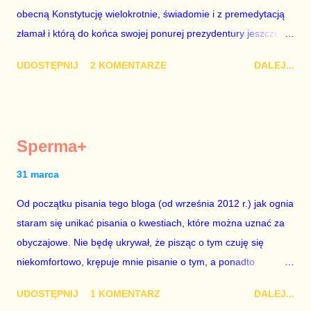
obecną Konstytucję wielokrotnie, świadomie i z premedytacją
sytuacji naszego kraju z lat 2007-2015. Bardzo to małe i
złamał i którą do końca swojej ponurej prezydentury jeszcze
smutne – niegodne premiera polskiego rządu. Generalnie, M...
nie raz złamie. Nie wezmę udziału w referendum nawet, gdyby
UDOSTĘPNIJ
2 KOMENTARZE
DALEJ...
trwało pół roku, lokal do głosowania znajdował się w
„Biedronce” albo w „Lidlu”, a za udział w głosowaniu dawano
zimne piwo. Andrzej Duda chce kosztem ok. 150 mln zł z
pieniędzy nas wszystkich dodać sobie znaczenia. Nie ma na to
Sperma+
mojej zgody. Prezydent Andrzej Duda zapowiedział, że złoży do
Senatu wniosek o dwudniowe referendum, które miałoby odbyć
31 marca
się w dniach 10-11 listopada 2018 roku. Nikt tego referendum
Od początku pisania tego bloga (od września 2012 r.) jak ognia
nie chce – ani partia rządząca, ani partie opozycyjne. Jeśli w
staram się unikać pisania o kwestiach, które można uznać za
siedzibie PiS zapadnie decyzja, aby głosować zgodnie z wolą
obyczajowe. Nie będę ukrywał, że pisząc o tym czuję się
Dudy, obowiązkiem każdego przyzwoitego człowieka i
niekomfortowo, krępuje mnie pisanie o tym, a ponadto
szanującego podstawowe reguły demokraty jest takie
uważam, że polityka, a zwłaszcza polityka poważna, oparta na
referendum zbojkotować. W procedurze zmiany Konstytu...
UDOSTĘPNIJ
1 KOMENTARZ
DALEJ...
rozumie, wiedzy i zdrowym rozsądku, powinna od kwestii