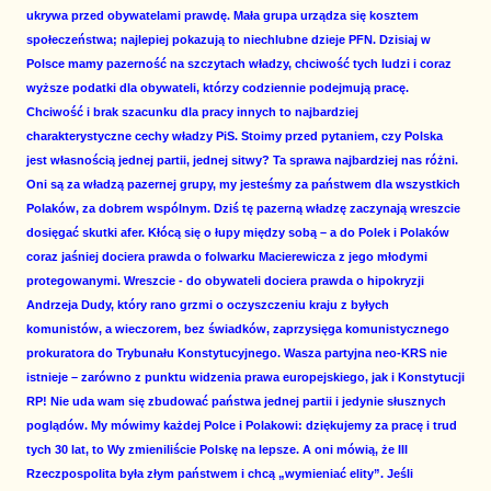
ukrywa przed obywatelami prawdę. Mała grupa urządza się kosztem
społeczeństwa; najlepiej pokazują to niechlubne dzieje PFN. Dzisiaj w
Polsce mamy pazerność na szczytach władzy, chciwość tych ludzi i coraz
wyższe podatki dla obywateli, którzy codziennie podejmują pracę.
Chciwość i brak szacunku dla pracy innych to najbardziej
charakterystyczne cechy władzy PiS. Stoimy przed pytaniem, czy Polska
jest własnością jednej partii, jednej sitwy? Ta sprawa najbardziej nas różni.
Oni są za władzą pazernej grupy, my jesteśmy za państwem dla wszystkich
Polaków, za dobrem wspólnym. Dziś tę pazerną władzę zaczynają wreszcie
dosięgać skutki afer. Kłócą się o łupy między sobą – a do Polek i Polaków
coraz jaśniej dociera prawda o folwarku Macierewicza z jego młodymi
protegowanymi. Wreszcie - do obywateli dociera prawda o hipokryzji
Andrzeja Dudy, który rano grzmi o oczyszczeniu kraju z byłych
komunistów, a wieczorem, bez świadków, zaprzysięga komunistycznego
prokuratora do Trybunału Konstytucyjnego. Wasza partyjna neo-KRS nie
istnieje – zarówno z punktu widzenia prawa europejskiego, jak i Konstytucji
RP! Nie uda wam się zbudować państwa jednej partii i jedynie słusznych
poglądów. My mówimy każdej Polce i Polakowi: dziękujemy za pracę i trud
tych 30 lat, to Wy zmieniliście Polskę na lepsze. A oni mówią, że III
Rzeczpospolita była złym państwem i chcą „wymieniać elity”. Jeśli