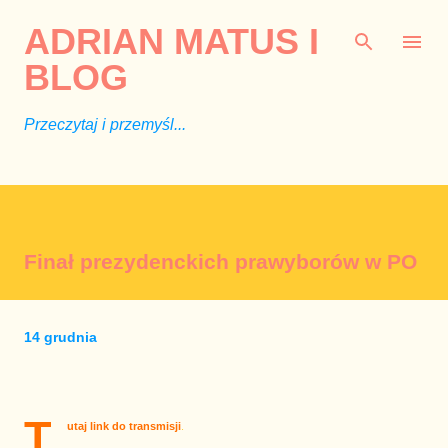
Przejdź do głównej zawartości
ADRIAN MATUS I
BLOG
Przeczytaj i przemyśl...
Finał prezydenckich prawyborów w PO
14 grudnia
T
utaj link do transmisji
.