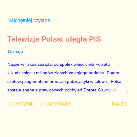
Najchętniej czytane
Telewizja Polsat uległa PiS
11 maja
Najpierw fiskus zażądał od spółek właściciela Polsatu
kilkudziesięciu milionów złotych zaległego podatku. Potem
szefową segmentu informacji i publicystyki w telewizji Polsat
została znana z prawicowych odchyleń Dorota Gawryluk.
Wczoraj gościem Polsat News była Julia Przyłębska –
UDOSTĘPNIJ
1 KOMENTARZ
DALEJ...
marionetka partii rządzącej, żona agenta SB, który jest obecnie
ambasadorem Polski w Berlinie, niby prezes niby Trybunału
konstytucyjnego. To znak, że Gawryluk starannie wykonała
zalecenia płynące z siedziby PiS, ponieważ Przyłębska bywa