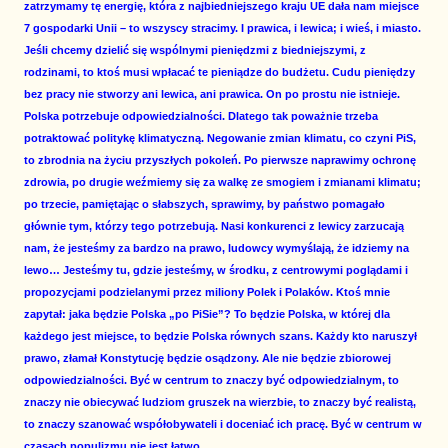
zatrzymamy tę energię, która z najbiedniejszego kraju UE dała nam miejsce
7 gospodarki Unii – to wszyscy stracimy. I prawica, i lewica; i wieś, i miasto.
Jeśli chcemy dzielić się wspólnymi pieniędzmi z biedniejszymi, z
rodzinami, to ktoś musi wpłacać te pieniądze do budżetu. Cudu pieniędzy
bez pracy nie stworzy ani lewica, ani prawica. On po prostu nie istnieje.
Polska potrzebuje odpowiedzialności. Dlatego tak poważnie trzeba
potraktować politykę klimatyczną. Negowanie zmian klimatu, co czyni PiS,
to zbrodnia na życiu przyszłych pokoleń. Po pierwsze naprawimy ochronę
zdrowia, po drugie weźmiemy się za walkę ze smogiem i zmianami klimatu;
po trzecie, pamiętając o słabszych, sprawimy, by państwo pomagało
głównie tym, którzy tego potrzebują. Nasi konkurenci z lewicy zarzucają
nam, że jesteśmy za bardzo na prawo, ludowcy wymyślają, że idziemy na
lewo… Jesteśmy tu, gdzie jesteśmy, w środku, z centrowymi poglądami i
propozycjami podzielanymi przez miliony Polek i Polaków. Ktoś mnie
zapytał: jaka będzie Polska „po PiSie”? To będzie Polska, w której dla
każdego jest miejsce, to będzie Polska równych szans. Każdy kto naruszył
prawo, złamał Konstytucję będzie osądzony. Ale nie będzie zbiorowej
odpowiedzialności. Być w centrum to znaczy być odpowiedzialnym, to
znaczy nie obiecywać ludziom gruszek na wierzbie, to znaczy być realistą,
to znaczy szanować współobywateli i doceniać ich pracę. Być w centrum w
czasach populizmu nie jest łatwo.