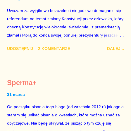
jednak na tym i porównał PKB Polski i Hiszpanii, ale – uwaga –
Uważam za wyjątkowo bezczelne i niegodziwe domaganie się
z roku 1951, czyli czasów stalinizmu. To pewnie dlatego, że nie
referendum na temat zmiany Konstytucji przez człowieka, który
chciało mu przejść przez gardło pochwalenie gospodarczej
obecną Konstytucję wielokrotnie, świadomie i z premedytacją
sytuacji naszego kraju z lat 2007-2015. Bardzo to małe i
złamał i którą do końca swojej ponurej prezydentury jeszcze
smutne – niegodne premiera polskiego rządu. Generalnie, M...
nie raz złamie. Nie wezmę udziału w referendum nawet, gdyby
UDOSTĘPNIJ
2 KOMENTARZE
DALEJ...
trwało pół roku, lokal do głosowania znajdował się w
„Biedronce” albo w „Lidlu”, a za udział w głosowaniu dawano
zimne piwo. Andrzej Duda chce kosztem ok. 150 mln zł z
pieniędzy nas wszystkich dodać sobie znaczenia. Nie ma na to
Sperma+
mojej zgody. Prezydent Andrzej Duda zapowiedział, że złoży do
Senatu wniosek o dwudniowe referendum, które miałoby odbyć
31 marca
się w dniach 10-11 listopada 2018 roku. Nikt tego referendum
Od początku pisania tego bloga (od września 2012 r.) jak ognia
nie chce – ani partia rządząca, ani partie opozycyjne. Jeśli w
staram się unikać pisania o kwestiach, które można uznać za
siedzibie PiS zapadnie decyzja, aby głosować zgodnie z wolą
obyczajowe. Nie będę ukrywał, że pisząc o tym czuję się
Dudy, obowiązkiem każdego przyzwoitego człowieka i