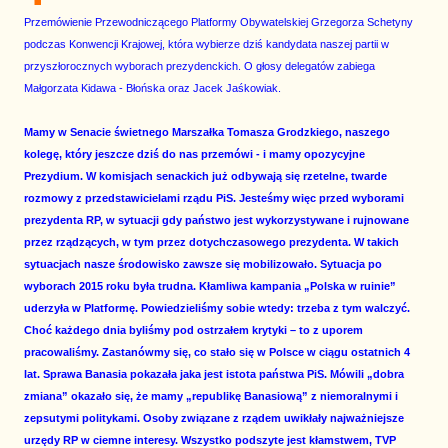
Przemówienie Przewodniczącego Platformy Obywatelskiej Grzegorza Schetyny
podczas Konwencji Krajowej, która wybierze dziś kandydata naszej partii w
przyszłorocznych wyborach prezydenckich. O głosy delegatów zabiega
Małgorzata Kidawa - Błońska oraz Jacek Jaśkowiak.
Mamy w Senacie świetnego Marszałka Tomasza Grodzkiego, naszego
kolegę, który jeszcze dziś do nas przemówi - i mamy opozycyjne
Prezydium. W komisjach senackich już odbywają się rzetelne, twarde
rozmowy z przedstawicielami rządu PiS. Jesteśmy więc przed wyborami
prezydenta RP, w sytuacji gdy państwo jest wykorzystywane i rujnowane
przez rządzących, w tym przez dotychczasowego prezydenta. W takich
sytuacjach nasze środowisko zawsze się mobilizowało. Sytuacja po
wyborach 2015 roku była trudna. Kłamliwa kampania „Polska w ruinie”
uderzyła w Platformę. Powiedzieliśmy sobie wtedy: trzeba z tym walczyć.
Choć każdego dnia byliśmy pod ostrzałem krytyki – to z uporem
pracowaliśmy. Zastanówmy się, co stało się w Polsce w ciągu ostatnich 4
lat. Sprawa Banasia pokazała jaka jest istota państwa PiS. Mówili „dobra
zmiana” okazało się, że mamy „republikę Banasiową” z niemoralnymi i
zepsutymi politykami. Osoby związane z rządem uwikłały najważniejsze
urzędy RP w ciemne interesy. Wszystko podszyte jest kłamstwem, TVP